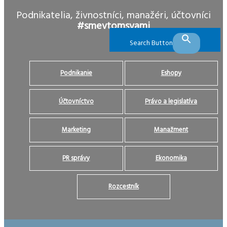
Podnikatelia, živnostníci, manažéri, účtovníci
#smevtomsvami
Search Button
Podnikanie
Eshopy
Účtovníctvo
Právo a legislatíva
Marketing
Manažment
PR správy
Ekonomika
Rozcestník