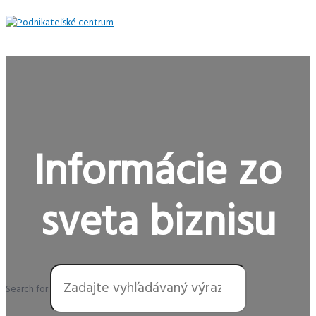
Preskočiť
na
obsah
Hlavné
Menu
Informácie zo
sveta biznisu
Search for: