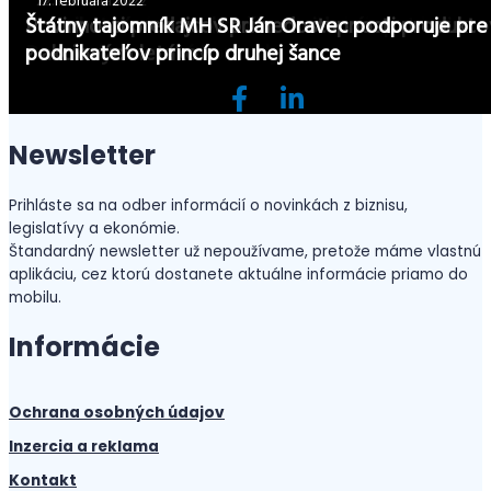
2. februára 2023
13. januára 2023
23. septembra 2022
20. mája 2022
2. mája 2022
29. marca 2022
14. marca 2022
22. februára 2022
17. februára 2022
000 predajní. Ako ale predísť zbytočným postiho
Kontroly e-shopov v roku 2022 narástli. Bolo
Aj drobné chyby v papieroch môžu po kontrole
Obchodníci pozor na kontrolnú akciu finančnej
Finančná správa a obchodná inšpekcia spolu v
Podnikateľom dnes končia covidové opatrenia.
Povinnosti predajcov pri nedostupnosti produkto
Štátny tajomník MH SR Ján Oravec podporuje pre
v roku 2023?
mnoho pochybení a stúpli aj pokuty
finančne položiť vašu firmu
Pozor na podvodný e-shop
správy
minulom roku vykonali stovky kontrol
Pozor ale na nové kontroly
z akciových letákov
podnikateľov princíp druhej šance
Newsletter
Prihláste sa na odber informácií o novinkách z biznisu,
legislatívy a ekonómie.
Štandardný newsletter už nepoužívame, pretože máme vlastnú
aplikáciu, cez ktorú dostanete aktuálne informácie priamo do
mobilu.
Informácie
Ochrana osobných údajov
Inzercia a reklama
Kontakt