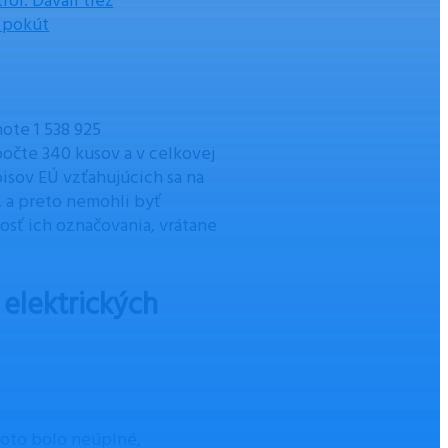
rol. Dávali tiež
c pokút
ote 1 538 925
očte 340 kusov a v celkovej
isov EÚ vzťahujúcich sa na
, a preto nemohli byť
osť ich označovania, vrátane
 elektrických
toto bolo neúplné,