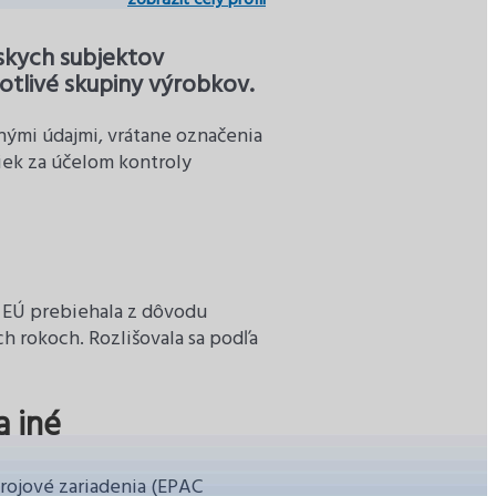
skych subjektov
otlivé skupiny výrobkov.
nnými údajmi, vrátane označenia
iek za účelom kontroly
h EÚ prebiehala z dôvodu
h rokoch. Rozlišovala sa podľa
a iné
trojové zariadenia (EPAC