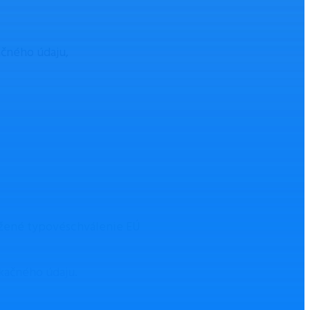
ačného údaju,
žené typovéschválenie EÚ
kačného údaju.