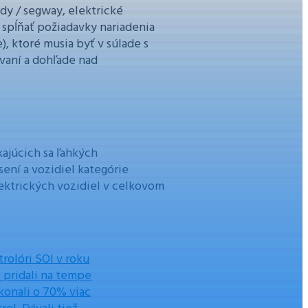
dy / segway, elektrické
 spĺňať požiadavky nariadenia
e), ktoré musia byť v súlade s
vaní a dohľade nad
kajúcich sa ľahkých
sení a vozidiel kategórie
lektrických vozidiel v celkovom
rolóri SOI v roku
 pridali na tempe
konali o 70% viac