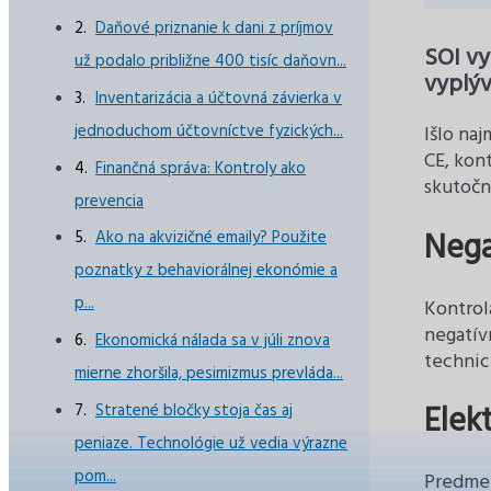
Daňové priznanie k dani z príjmov
SOI vy
už podalo približne 400 tisíc daňovn...
vyplýv
Inventarizácia a účtovná závierka v
jednoduchom účtovníctve fyzických...
Išlo na
CE, kon
Finančná správa: Kontroly ako
skutočn
prevencia
Nega
Ako na akvizičné emaily? Použite
poznatky z behaviorálnej ekonómie a
p...
Kontrol
negatív
Ekonomická nálada sa v júli znova
technic
mierne zhoršila, pesimizmus prevláda...
Elek
Stratené bločky stoja čas aj
peniaze. Technológie už vedia výrazne
pom...
Predmet