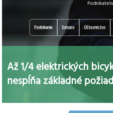
Podnikatelia
Podnikanie
Eshopy
Účtovníctvo
Až 1/4 elektrických bicy
nespĺňa základné požia