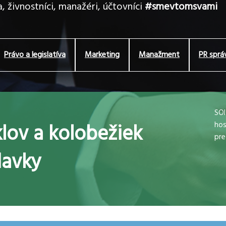
, živnostníci, manažéri, účtovníci
#smevtomsvami
Právo a legislatíva
Marketing
Manažment
PR sprá
SOI
klov a kolobežiek
hos
pre
davky