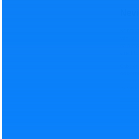
Nevi
Kontakt
vám pri 
na prev
a na kto
Odstráň
odborn
zameria
na vaše
Ko
Vaše m