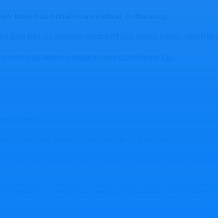
hov bolo bez označenia výrobcu, či dovozcu,
hy boli bez označenia modelu/typu alebo iného identifik
hy boli bez alebo s nesprávnym označením CE,
Článok pokračuje pod reklamou
kategórie L:
uhov bolo bez označenia výrobcu, či dovozcu,
uhov nemalo osvedčenie ozhode COC alebo nebolo predlo
hov bolo bez označenia modelu/typu alebo iného identifi
OI / úprava redakcia