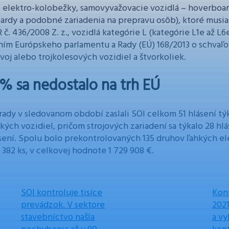
, elektro-kolobežky, samovyvažovacie vozidlá – hoverboar
ardy a podobné zariadenia na prepravu osôb), ktoré musia
 č. 436/2008 Z. z., vozidlá kategórie L (kategórie L1e až L6
ním Európskeho parlamentu a Rady (EÚ) 168/2013 o schvaľo
voj alebo trojkolesových vozidiel a štvorkoliek.
 % sa nedostalo na trh EÚ
rady v sledovanom období zaslali SOI celkom 51 hlásení tý
kých vozidiel, pričom strojových zariadení sa týkalo 28 hlá
ásení. Spolu bolo prekontrolovaných 135 druhov ľahkých e
 382 ks, v celkovej hodnote 1 729 908 €.
SOI kontroluje tisíce
Kont
prevádzok. V sektore
2021
stavebníctvo našla
a vy