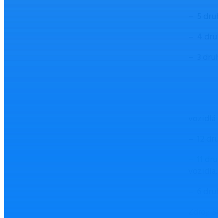
– 5 dru
– 4 dru
– 3 dru
vozidlá 
– 12 dr
– 11 dr
vozidla,
– 6 dru
Zdroj: S