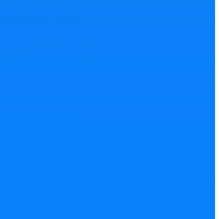
Poradíme vám!
covali ako inšpektori. Poradia
je, ako sa to kontroluje, kde sa
sť, ako rozmýšľajú inšpektori
te pred kontrolou! Kontaktujte
apiere, na ktoré sa
ú kontrolu“, ktorou sa priamo