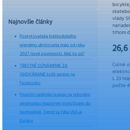
bicykle
skatebo
vlády SR
Najnovšie články
nariade
trhom d
Poskytovatelia krátkodobého
prenájmu ubytovania majú od roku
26,6
2027 nové povinnosti. Aké to sú?
Colné ú
TRESTNÉ OZNÁMENIE ZA
elektric
OHOVÁRANIE kvôli správe na
L 23 hl
Facebooku
počte 4
Finanční riaditelia reagujú na rekordný
pesimizmus masívnymi investíciami do
technológií. Trend sa týka USA aj
Európy