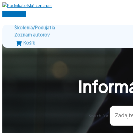
Preskočiť
na
Hlavné
obsah
Menu
Školenia/Podujatia
Zoznam autorov
Košík
Informá
Search for: