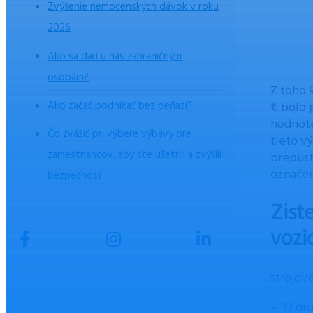
Zvýšenie nemocenských dávok v roku
2026
Ako sa darí u nás zahraničným
osobám?
Z toho 
Ako začať podnikať bez peňazí?
€ bolo 
hodnote
Čo zvážiť pri výbere výbavy pre
tieto v
zamestnancov, aby ste ušetrili a zvýšili
prepust
označen
bezpečnosť
Zist
vozid
strojové
– 13 dr