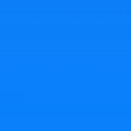
ete ako v podnikaní postupovať ? 
ujte odborníkov z
NEPLAT-POKUTY
, ktorí v minulosti pra
dovoze produktov zo zahraničia, ale vedia aj čo sa kontrolu
ádzkach nachádzajú chyby a nedostatky, ale majú aj vedomo
ré veci sa zameriavajú.
te si preto chyby na prevádzkach a v podnikaní včasne, eš
íkov z
NEPLAT-POKUTY
a dodajú vám všetky dokumenty a p
vajú kontrolné orgány. A naviac dostanete tzv. ,,Simulovan
j prevádzke odstránia nedostatky.
ntakt
eno