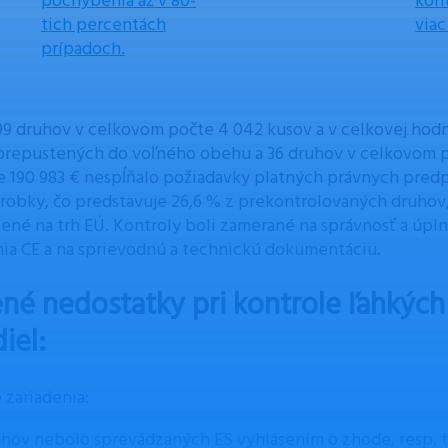
pochybenia až v 80-
kont
tich percentách
via
prípadoch.
99 druhov v celkovom počte 4 042 kusov a v celkovej hodn
prepustených do voľného obehu a 36 druhov v celkovom p
 190 983 € nespĺňalo požiadavky platných právnych predp
ýrobky, čo predstavuje 26,6 % z prekontrolovaných druhov
ené na trh EÚ. Kontroly boli zamerané na správnosť a úpln
ia CE a na sprievodnú a technickú dokumentáciu.
ené nedostatky pri kontrole ľahkých
iel:
 zariadenia:
uhov nebolo sprevádzaných ES vyhlásením o zhode, resp. 