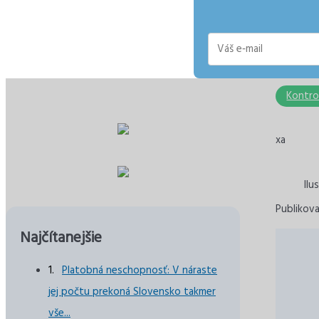
E-
mail
Kontro
xa
Ilu
Publikova
Najčítanejšie
Platobná neschopnosť: V náraste
jej počtu prekoná Slovensko takmer
vše...