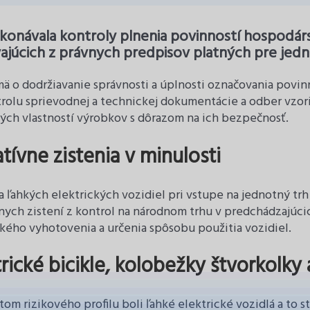
konávala kontroly plnenia povinností hospodár
ajúcich z právnych predpisov platných pre jedn
jmä o dodržiavanie správnosti a úplnosti označovania povi
trolu sprievodnej a technickej dokumentácie a odber vzor
ých vlastností výrobkov s dôrazom na ich bezpečnosť.
tívne zistenia v minulosti
a ľahkých elektrických vozidiel pri vstupe na jednotný tr
nych zistení z kontrol na národnom trhu v predchádzajúcic
kého vyhotovenia a určenia spôsobu použitia vozidiel.
trické bicikle, kolobežky štvorkolky 
om rizikového profilu boli ľahké elektrické vozidlá a to s