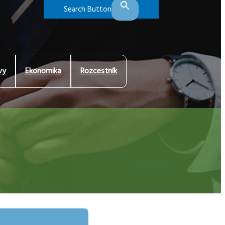
Search Button
vy
Ekonomika
Rozcestník