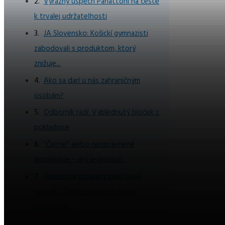
Výrazný úspech Panattoni na ceste
k trvalej udržateľnosti
JA Slovensko: Košickí gymnazisti
zabodovali s produktom, ktorý
znižuje...
Ako sa darí u nás zahraničným
osobám?
Odborník radí: Vyblednutý bloček z
pokladnice
"Čierne" alebo neoprávnené
podnikanie – aký je postup...
Rekreačné poukazy majú nové
pravidlá. Zamestnanci ich môžu
preniesť aj...