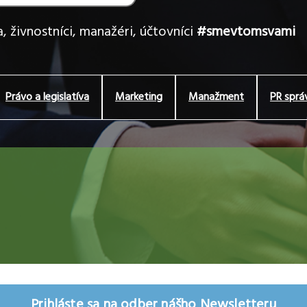
, živnostníci, manažéri, účtovníci
#smevtomsvami
Právo a legislatíva
Marketing
Manažment
PR sprá
Prihláste sa na odber nášho Newsletteru