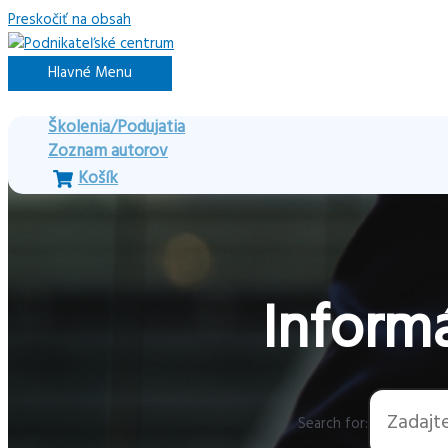
Preskočiť na obsah
Hlavné Menu
Školenia/Podujatia
Zoznam autorov
Košík
Informá
Search for: