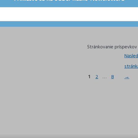
Stránkovanie príspevkov
Nasled
stránk
1
2
…
8
→