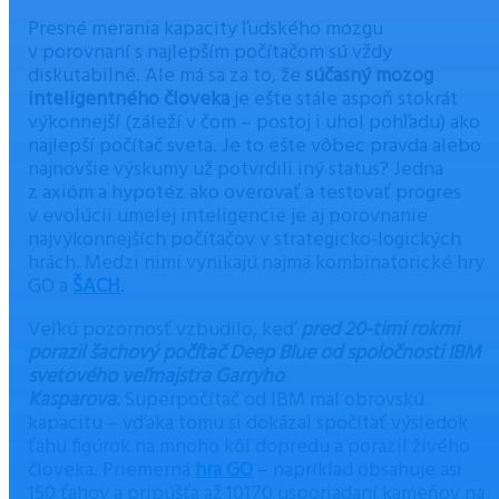
Presné merania kapacity ľudského mozgu
v porovnaní s najlepším počítačom sú vždy
diskutabilné. Ale má sa za to, že
súčasný mozog
inteligentného človeka
je ešte stále aspoň stokrát
výkonnejší (záleží v čom – postoj i uhol pohľadu) ako
najlepší počítač sveta. Je to ešte vôbec pravda alebo
najnovšie výskumy už potvrdili iný status? Jedna
z axióm a hypotéz ako overovať a testovať progres
v evolúcii umelej inteligencie je aj porovnanie
najvýkonnejších počítačov v strategicko-logických
hrách. Medzi nimi vynikajú najmä kombinatorické hry
GO a
ŠACH
.
Veľkú pozornosť vzbudilo, keď
pred 20-timi rokmi
porazil šachový počítač Deep Blue od spoločnosti IBM
svetového veľmajstra Garryho
Kasparova.
Superpočítač od IBM mal obrovskú
kapacitu – vďaka tomu si dokázal spočítať výsledok
ťahu figúrok na mnoho kôl dopredu a porazil živého
človeka. Priemerná
hra GO
– napríklad obsahuje asi
150 ťahov a pripúšťa až 10170 usporiadaní kameňov na