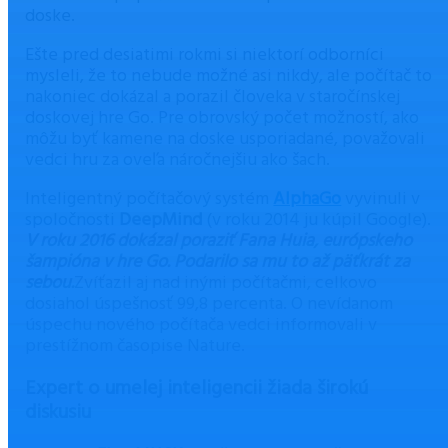
doske.
Ešte pred desiatimi rokmi si niektorí odborníci
mysleli, že to nebude možné asi nikdy, ale počítač to
nakoniec dokázal a porazil človeka v staročínskej
doskovej hre Go. Pre obrovský počet možností, ako
môžu byť kamene na doske usporiadané, považovali
vedci hru za oveľa náročnejšiu ako šach.
Inteligentný počítačový systém
AlphaGo
vyvinuli v
spoločnosti
DeepMind
(v roku 2014 ju kúpil Google).
V roku 2016 dokázal poraziť Fana Huia, európskeho
šampióna v hre Go. Podarilo sa mu to až päťkrát za
sebou.
Zvíťazil aj nad inými počítačmi, celkovo
dosiahol úspešnosť 99,8 percenta. O nevídanom
úspechu nového počítača vedci informovali v
prestížnom časopise Nature.
Expert o umelej inteligencii žiada širokú
diskusiu