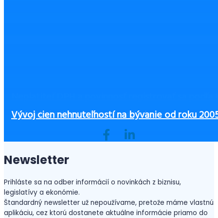
Zamestnanci na home office si môžu sami rozvrhn
Čo zvážiť pri výbere výbavy pre zamestnancov, 
Neplatiteľ DPH a povinnosť registrovať sa podľa 
pracovný čas. Aké sú podmienky a platí to aj pri
Ako začať podnikať bez peňazí?
ste ušetrili a zvýšili bezpečnosť
a §7a zákona o DPH
3 zásadné piliere office manažérky
Vývoj cien nehnuteľností na bývanie od roku 200
hybridnom spôsobe?
Newsletter
Prihláste sa na odber informácií o novinkách z biznisu,
legislatívy a ekonómie.
Štandardný newsletter už nepoužívame, pretože máme vlastnú
aplikáciu, cez ktorú dostanete aktuálne informácie priamo do