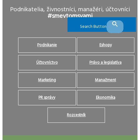
Podnikatelia, živnostníci, manažéri, účtovníci
#smevtomsvami
Search Button
Podnikanie
Eshopy
Účtovníctvo
Právo a legislatíva
Marketing
Manažment
PR správy
Ekonomika
Rozcestník