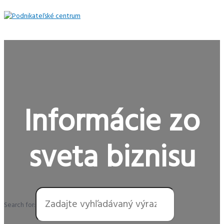
Preskočiť
na
obsah
Hlavné
Menu
Informácie zo
sveta biznisu
Search for: