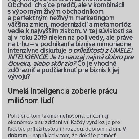
Obchod ich síce predčí, ale v kombinácii
s výborným živým obchodníkom
a perfektným neživým marketingom
väčšina zmien, modernizácií a metamorfóz
vedie k najvyšším ziskom. V tej súvislosti sa
aj v roku 2019 nielen na poli vedy, ale práve
na trhu – v podnikaní a biznise mimoriadne
intenzívne diskutuje
o príležitosti z UMELEJ
INTELIGENCIE. Je to naozaj najmä dobro pre
človeka, alebo skôr zlo?
Čo je vhodné
zdôrazniť a podčiarknuť pre biznis k jej
vývoju?
Umelá inteligencia zoberie prácu
miliónom ľudí
Politici o tom takmer nehovoria, pričom aj
ekonómovia sú zdržanliví. Každý vynález je pre
ľudstvo príležitosťou i hrozbou, dobrom i zlom.
V
dobrom
– napríklad v tom, že dokáže pomôcť