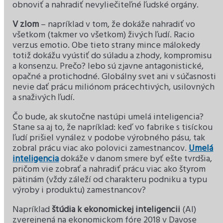
obnoviť a nahradiť nevyliečiteľné ľudské orgány.
V zlom
– napríklad v tom, že dokáže nahradiť vo
všetkom (takmer vo všetkom) živých ľudí. Racio
verzus emotio. Obe tieto strany mince málokedy
totiž dokážu vyústiť do súladu a zhody, kompromisu
a konsenzu. Prečo? lebo sú zjavne antagonistické,
opačné a protichodné. Globálny svet ani v súčasnosti
nevie dať prácu miliónom prácechtivých, usilovných
a snaživých ľudí.
Čo bude, ak skutočne nastúpi umelá inteligencia?
Stane sa aj to, že napríklad: keď vo fabrike s tisíckou
ľudí prišiel vynález v podobe výrobného pásu, tak
zobral prácu viac ako polovici zamestnancov.
Umelá
inteligencia
dokáže v danom smere byť ešte tvrdšia,
pričom vie zobrať a nahradiť prácu viac ako štyrom
pätinám (vždy záleží od charakteru podniku a typu
výroby i produktu) zamestnancov?
Napríklad
štúdia k ekonomickej inteligencii
(AI)
zverejnená na ekonomickom fóre 2018 v Davose