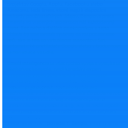
projektov Googlu, Applu, Facebooku alebo
Amazonu, teda firiem, ktoré majú k dispozícii
miliardy používateľských údajov. Bengiova práca
zmenila vo viacerých aspektoch náš každodenný
život. Bez neho a ďalších priekopníkov v tejto
oblasti by sme nemali systémy na rozpoznávanie
reči, ako je ten vo virtuálnom asistentovi Siri,
automatické prekladače Googlu alebo v budúcnosti
samoriadiace vozidlá.
Umelá inteligencia
sa však rýchlo vyvíja a vymyká sa
akejkoľvek kontrole, tvrdí kanadský expert
v reportáži v roku 2018, ktorú o ňom priniesol
francúzsky týždenník L’Express.
„Spoločnosť
nepostupuje dopredu rovnako rýchlo ako
technológia, v stávke je pritom veľa. Čo budeme robiť
s ľuďmi, ktorí kvôli umelej inteligencii prídu o
prácu? Necháme políciu a súdy, aby sa riadili algorit-
mami predpovedajúcimi riziko zločinu pri zatýkaní
alebo súdení občanov? O všetkých týchto otázkach
treba debatovať,“
povedal Y. Bengio
, ktorý stojí na