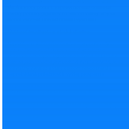
čele montrealského inštitútu pre strojové učenie
MILA a ktorý podľa L ‘Express doteraz odmietal
všetky ponuky gigantov zo Silicon Valley, aby sa
mohol venovať univerzitnému výskumu.
Nutnosť múdrosti a etická dilema
Najvyššou príležitosťou ľudstva – je podľa môjho
názoru TVORIVOSŤ (kreativita). A jej súčasne
víťazným nástrojom v globálnom svete na planéte
Zem sa jednoznačne javí UMELÁ INTELIGENCIA.
Je to
prevratný vynález a stále celkom nespoznaná a
neprebádaná príležitosť k vyššej prosperite.
Pri postoji k nej však je dôležité uvedomiť si
u človeka navždy, že človečina je lepšia keď vonia,
nie ako v rozprávke (keď drakovi živá človečina
smrdela). Hodnota bola, je a bude viac ako cena.
Najmä v hodnotovom marazme dneška, kde veľa ľudí
má obrovský problém s vlastnou hodnotovou mapou,
morálkou, etikou i osobným a osobnostným
kompasom v smerovaní do dobrého, spokojného,