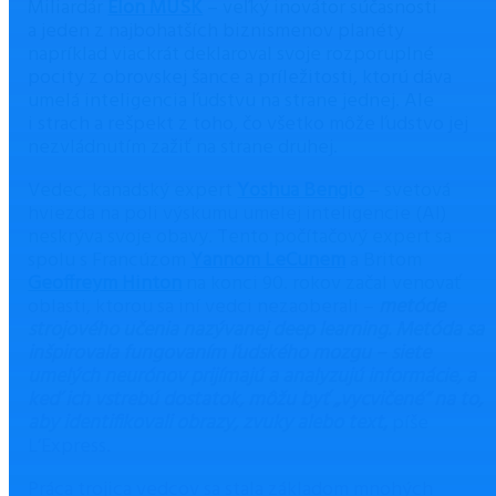
Miliardár
Elon MUSK
– veľký inovátor súčasnosti
a jeden z najbohatších biznismenov planéty
napríklad viackrát deklaroval svoje rozporuplné
pocity z obrovskej šance a príležitosti, ktorú dáva
umelá inteligencia ľudstvu na strane jednej. Ale
i strach a rešpekt z toho, čo všetko môže ľudstvo jej
nezvládnutím zažiť na strane druhej.
Vedec, kanadský expert
Yoshua Bengio
– svetová
hviezda na poli výskumu umelej inteligencie (AI)
neskrýva svoje obavy. Tento počítačový expert sa
spolu s Francúzom
Yannom LeCunem
a Britom
Geoffreym Hinton
na konci 90. rokov začal venovať
oblasti, ktorou sa iní vedci nezaoberali –
metóde
strojového učenia nazývanej deep learning. Metóda sa
inšpirovala fungovaním ľudského mozgu – siete
umelých neurónov prijímajú a analyzujú informácie, a
keď ich vstrebú dostatok, môžu byť „vycvičené“ na to,
aby identifikovali obrazy, zvuky alebo text
,
píše
L’Express.
Práca trojica vedcov sa stala základom mnohých