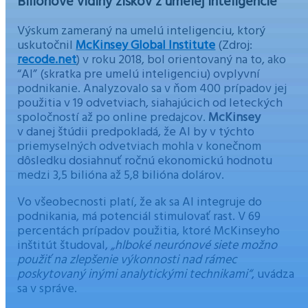
Biliónové vidiny ziskov z umelej inteligencie
Výskum zameraný na umelú inteligenciu, ktorý
uskutočnil
McKinsey Global Institute
(Zdroj:
recode.net
) v roku 2018, bol orientovaný na to, ako
“AI” (skratka pre umelú inteligenciu) ovplyvní
podnikanie. Analyzovalo sa v ňom 400 prípadov jej
použitia v 19 odvetviach, siahajúcich od leteckých
spoločností až po online predajcov.
McKinsey
v danej štúdii predpokladá, že AI by v týchto
priemyselných odvetviach mohla v konečnom
dôsledku dosiahnuť ročnú ekonomickú hodnotu
medzi 3,5 bilióna až 5,8 bilióna dolárov.
Vo všeobecnosti platí, že ak sa AI integruje do
podnikania, má potenciál stimulovať rast. V 69
percentách prípadov použitia, ktoré McKinseyho
inštitút študoval,
„hlboké neurónové siete možno
použiť na zlepšenie výkonnosti nad rámec
poskytovaný inými analytickými technikami“
, uvádza
sa v správe.