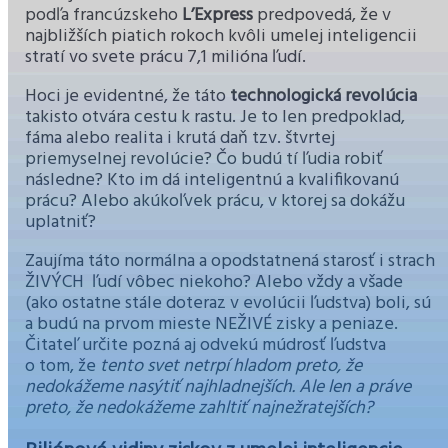
podľa francúzskeho
L’Express
predpovedá, že v
najbližších piatich rokoch kvôli umelej inteligencii
stratí vo svete prácu 7,1 milióna ľudí.
Hoci je evidentné, že táto
technologická revolúcia
takisto otvára cestu k rastu. Je to len predpoklad,
fáma alebo realita i krutá daň tzv. štvrtej
priemyselnej revolúcie? Čo budú tí ľudia robiť
následne? Kto im dá inteligentnú a kvalifikovanú
prácu? Alebo akúkoľvek prácu, v ktorej sa dokážu
uplatniť?
Zaujíma táto normálna a opodstatnená starosť i strach
ŽIVÝCH ľudí vôbec niekoho? Alebo vždy a všade
(ako ostatne stále doteraz v evolúcii ľudstva) boli, sú
a budú na prvom mieste NEŽIVÉ zisky a peniaze.
Čitateľ určite pozná aj odvekú múdrosť ľudstva
o tom, že
tento svet netrpí hladom preto, že
nedokážeme nasýtiť najhladnejších. Ale len a práve
preto, že nedokážeme zahltiť najnežratejších?