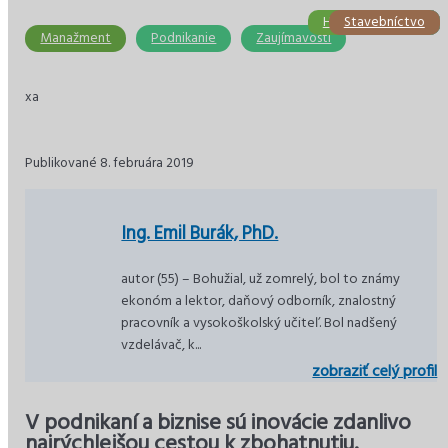
HR/Personalistika
Stavebníctvo
Účtovníctvo
Podnikanie
Ekonomika
Ekonomika
Manažment
Podnikanie
Zaujímavosti
xa
Publikované 8. februára 2019
Ing. Emil Burák, PhD.
autor (55) – Bohužial, už zomrelý, bol to známy
ekonóm a lektor, daňový odborník, znalostný
pracovník a vysokoškolský učiteľ. Bol nadšený
vzdelávač, k...
zobraziť celý profil
V podnikaní a biznise sú inovácie zdanlivo
najrýchlejšou cestou k zbohatnutiu.