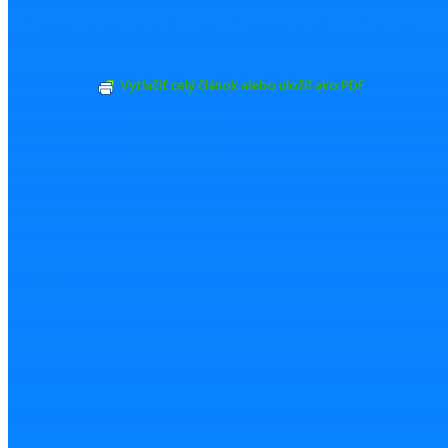
hlúpo zneužívať. Lebo aj počítač, ktorý vymyslel
človek, je fajn vtedy – keď človeku slúži. Určite nie
vtedy – keď sa človek stane jeho otrokom
.
Vytlačiť celý článok alebo uložiť ako PDF
ZDIEĽAŤ
TWEETNUŤ
Odoslať emailom
Nahlásiť chybu
Mohlo by Vás zaujímať