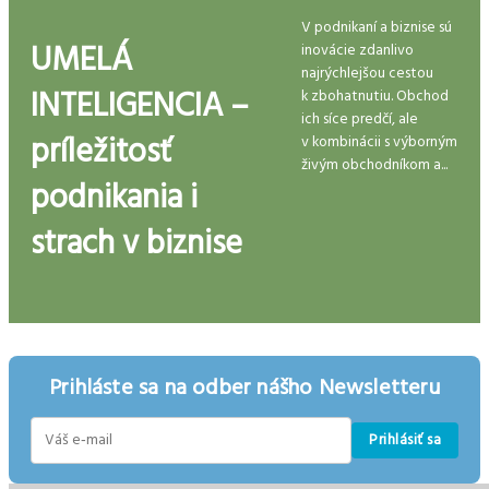
V podnikaní a biznise sú
UMELÁ
inovácie zdanlivo
najrýchlejšou cestou
INTELIGENCIA –
k zbohatnutiu. Obchod
ich síce predčí, ale
príležitosť
v kombinácii s výborným
živým obchodníkom a...
podnikania i
strach v biznise
Prihláste sa na odber nášho Newsletteru
Prihlásiť sa
E-
mail