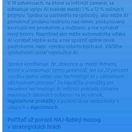
V 19 odvetviach, na ktoré sa inštitút zameral, sa
odhaduje vplyv AI niekde medzi 1 % a 12 % ročných
príjmov. Správa sa sústredila na spôsoby, ako môže AI
ponúknuť pridanú hodnotu nad rámec poskytovaný
existujúcimi produktmi a službami, a nie vytvárať
nový biznis. Napríklad ako môže automobilka vďaka
AI vyrábať lepšie autá, a nie spustiť úplne nové
podnikanie, napr. výrobu robotických áut.
Väčšina
spoločností zatiaľ nepoužíva AI.
Správa konštatuje, že „dokonca aj medzi firmami,
ktoré si uvedomujú tento potenciál, len asi 20 percent
využíva jednu alebo viac technológií AI v základnom
obchodnom procese“.
Za najväčšie prekážky pri
nasadení technológií AI inštitút pokladá získanie
masívnych dátových súborov na jej výcvik,
legislatívne prekážky
a potenciálne nedostatky v
údajoch a
algoritmoch
.
Počítač už porazil NAJ-ľudský mozog
v strategických hrách