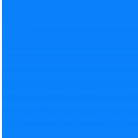
plodného a šťastného života. Lebo žijeme dobu
nadbytku a beztriezvy konzum vždy evokoval veľa
plytvania, hazardu i ďalších rizík z kategórie ZLA
ľudstva.
Etická dilema
– vždy pri vynálezoch u objaviteľov
a tvorcov bola, je a bude v princípe rovnaká. Najmä
v schopnosti uvedomiť si rozlíšenie v ich neistej
intuícii (lebo človek nemôže vždy vedieť, môže iba
veriť. Ale neverí, pretože vie) dosahy, dopady
a konzekvencie týchto inovácií. Lebo hoci často
vynálezca svoj objav smeroval a mienil ako DOBRO
(napríklad LIEK a pomoc pre ľudstvo, prosperitu v
mieri), v praxi sa veľakrát zvrhol na ZLO (napríklad
ZBRAŇ, neprosperita vojen).
Čiže ide aj o posolstvo len zdanlivo rozpačitého
vyznania, ktoré znie: „
Ľudia vôbec nie sú zlí, len
ľudstvo je príšerné
“ – ako spieva známy slovenský
spevák vo svojom hite. Umelá inteligencia je
obrovskou šancou. Treba ju však múdro využívať, nie