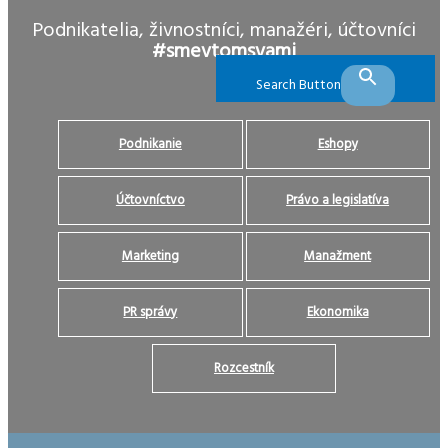
Podnikatelia, živnostníci, manažéri, účtovníci
#smevtomsvami
Search Button
Podnikanie
Eshopy
Účtovníctvo
Právo a legislatíva
Marketing
Manažment
PR správy
Ekonomika
Rozcestník