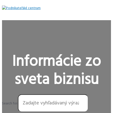
Preskočiť
na
obsah
Hlavné
Menu
Informácie zo
sveta biznisu
Search for: