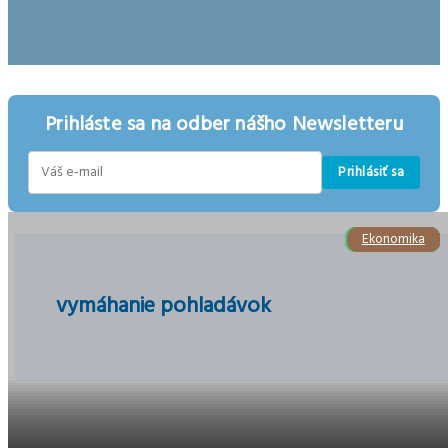
Prihláste sa na odber nášho Newsletteru
Prihlásiť sa
E-
mail
Podnikanie
Podnikanie
Ekonomika
Ekonomika
Ekonomika
Ekonomika
Ekonomika
Ekonomika
Ekonomika
vymáhanie pohladávok