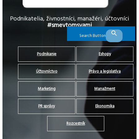
Podnikatelia, živnostníci, manažéri, účtovníci
#smevtomsvami
Search Button
Podnikanie
Eshopy
Účtovníctvo
Právo a legislatíva
Marketing
Manažment
PR správy
Ekonomika
Rozcestník