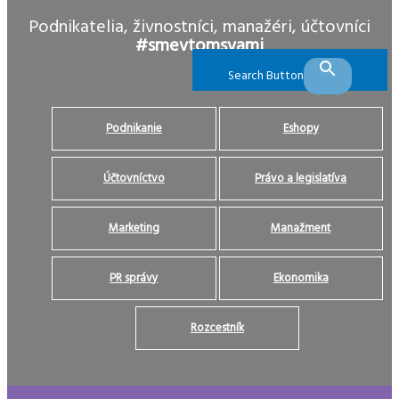
Podnikatelia, živnostníci, manažéri, účtovníci
#smevtomsvami
Search Button
Podnikanie
Eshopy
Účtovníctvo
Právo a legislatíva
Marketing
Manažment
PR správy
Ekonomika
Rozcestník