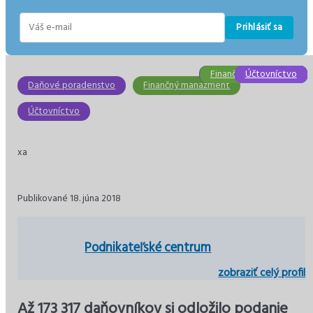
Prihlásiť sa
E-
mail
Daňové poradenstvo
Finančný manažment
Účtovníctvo
Účtovníctvo
Účtovníctvo
Dane
Daňové poradenstvo
Finančný manažment
Účtovníctvo
xa
Publikované 18. júna 2018
Podnikateľské centrum
zobraziť celý profil
Až 173 317 daňovníkov si odložilo podanie