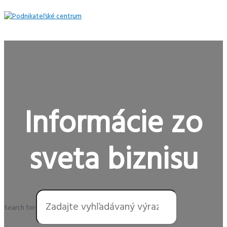
Preskočiť
na
obsah
Hlavné
Menu
Informácie zo
sveta biznisu
Search for: