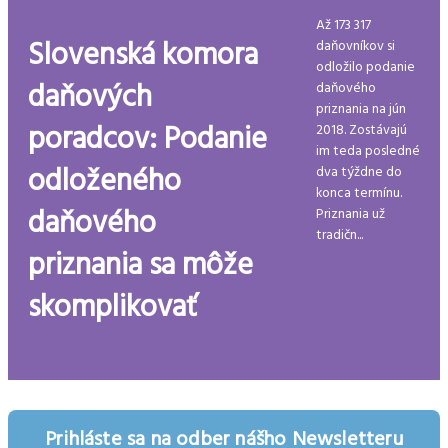
Až 173 317
Slovenská komora
daňovníkov si
odložilo podanie
daňových
daňového
priznania na jún
poradcov: Podanie
2018. Zostávajú
im teda posledné
odloženého
dva týždne do
konca termínu.
daňového
Priznania už
tradičn...
priznania sa môže
skomplikovať
Prihláste sa na odber nášho Newsletteru