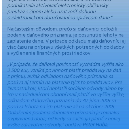
podnikatelia aktivovať elektronický občiansky
preukaz s čipom alebo uzatvoriť dohodu
o elektronickom doručovaní so správcom dane.“
Najčastejším dôvodom, prečo si daňovníci odložili
podanie daňového priznania, je posunutie lehoty na
zaplatenie dane. V prípade odkladu majú daňovníci aj
viac času na prípravu všetkých potrebných dokladov
a vyčlenenie finančných prostriedkov.
„V prípade, že daňová povinnosť vychádza vyššia ako
2 500 eur, vzniká povinnosť platiť preddavky na daň
z príjmu, avšak odkladom daňového priznania sa
posúva aj termín na platenie týchto preddavkov. Pre
živnostníkov, ktorí neplatili sociálne odvody alebo by
ich v nasledujúcom období mali platiť vo vyššej výške,
odkladom daňového priznania do 30. júna 2018 sa
posúva lehota na ich platenie až na október 2018.
Odložením podania daňového priznania je rovnako
ovplyvnená doba, od kedy sa začínajú platiť v novej
výške zdravotné odvody.“ dodáva
Peter Huba.