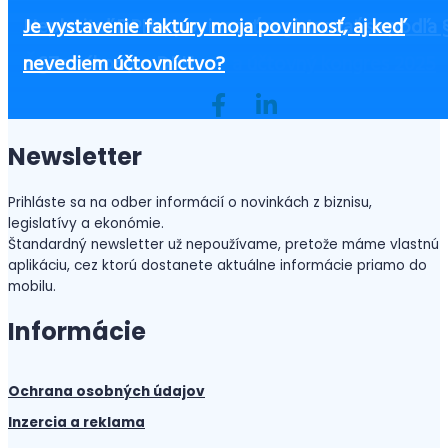
Daňová kontrola nemusí byť strašiakom, ale firm
Keď rozhoduje čas: Ako posilniť firemné cash flow
Účtovníctvo v Maďarsku – prehľad kľúčových
Neplatiteľ DPH a povinnosť registrovať sa podľa 
Je vystavenie faktúry moja povinnosť, aj keď
by mali byť na ňu pripravené
bez úveru?
informácií
Československý daňový a účtovný kongres 2025
a §7a zákona o DPH
nevediem účtovníctvo?
Newsletter
Prihláste sa na odber informácií o novinkách z biznisu,
legislatívy a ekonómie.
Štandardný newsletter už nepoužívame, pretože máme vlastnú
aplikáciu, cez ktorú dostanete aktuálne informácie priamo do
mobilu.
Informácie
Ochrana osobných údajov
Inzercia a reklama