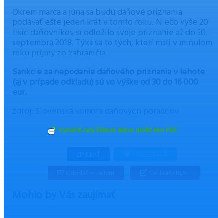
Okrem marca a júna sa budú daňové priznania
podávať ešte jeden krát v tomto roku. Niečo vyše 20
tisíc daňovníkov si odložilo svoje priznanie až do 30.
septembra 2018. Týka sa to tých, ktorí mali v minulom
roku príjmy zo zahraničia.
Sankcie za nepodanie daňového priznania v lehote
(aj v prípade odkladu) sú vo výške od 30 do 16 000
eur.
zdroj: Slovenská komora daňových poradcov
Vytlačiť celý článok alebo uložiť ako PDF
ZDIEĽAŤ
TWEETNUŤ
Odoslať emailom
Nahlásiť chybu
Mohlo by Vás zaujímať