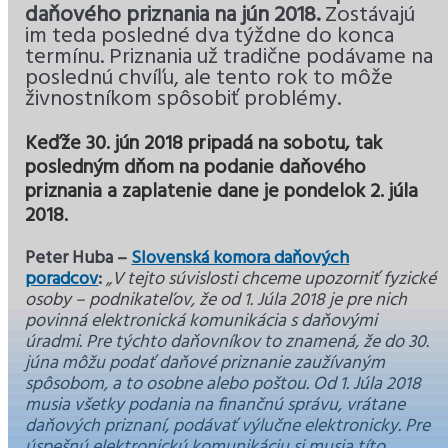
daňového priznania na jún 2018.
Zostávajú
im teda posledné dva týždne do konca
termínu. Priznania už tradične podávame na
poslednú chvíľu, ale tento rok to môže
živnostníkom spôsobiť problémy.
Keďže 30. jún 2018 pripadá na sobotu, tak
posledným dňom na podanie daňového
priznania a zaplatenie dane je pondelok 2. júla
2018
.
Peter Huba –
Slovenská komora daňových
poradcov
:
„V tejto súvislosti chceme upozorniť fyzické
osoby – podnikateľov, že od 1. Júla 2018 je pre nich
povinná elektronická komunikácia s daňovými
úradmi. Pre týchto daňovníkov to znamená, že do 30.
júna môžu podať daňové priznanie zaužívaným
spôsobom, a to osobne alebo poštou. Od 1. Júla 2018
musia všetky podania na finančnú správu, vrátane
daňových priznaní, podávať výlučne elektronicky. Pre
úspešnú elektronickú komunikáciu si musia títo