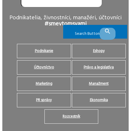
Podnikatelia, živnostníci, manažéri, účtovníci
#smevtomsvami
Search Button
Podnikanie
Eshopy
Účtovníctvo
Právo a legislatíva
Marketing
Manažment
PR správy
Ekonomika
Rozcestník