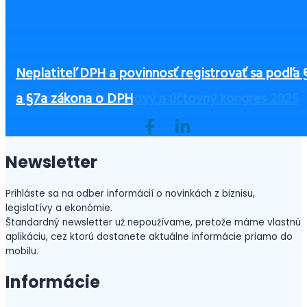
Čo zvážiť pri výbere výbavy pre zamestnancov, 
Zamestnávatelia pozor! Sociálna poisťovňa uložil
Účtovníctvo v Maďarsku – prehľad kľúčových
Neplatiteľ DPH a povinnosť registrovať sa podľa 
Ako začať podnikať bez peňazí?
ste ušetrili a zvýšili bezpečnosť
povinné lehoty na predkladanie ELDZ
informácií
Československý daňový a účtovný kongres 2025
a §7a zákona o DPH
Newsletter
Prihláste sa na odber informácií o novinkách z biznisu,
legislatívy a ekonómie.
Štandardný newsletter už nepoužívame, pretože máme vlastnú
aplikáciu, cez ktorú dostanete aktuálne informácie priamo do
mobilu.
Informácie