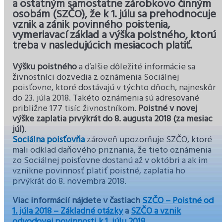
a ostatným samostatne zárobkovo činným
osobám (SZČO), že k 1. júlu sa prehodnocuje
vznik a zánik povinného poistenia,
vymeriavací základ a výška poistného, ktorú
treba v nasledujúcich mesiacoch platiť.
Výšku poistného
a ďalšie dôležité informácie sa
živnostníci dozvedia z oznámenia Sociálnej
poisťovne, ktoré dostávajú v týchto dňoch, najneskôr
do 23. júla 2018. Takéto oznámenia sú adresované
približne 177 tisíc živnostníkom.
Poistné v novej
výške zaplatia
prvýkrát do 8. augusta 2018 (za mesiac
júl)
.
Sociálna poisťovňa
zároveň upozorňuje SZČO, ktoré
mali odklad daňového priznania, že tieto oznámenia
zo Sociálnej poisťovne dostanú až v októbri a ak im
vznikne povinnosť platiť poistné, zaplatia ho
prvýkrát do 8. novembra 2018.
Viac informácií nájdete v častiach
SZČO – Poistné od
1. júla 2018 – Základné otázky
a
SZČO a vznik
odvodovej povinnosti k 1. júlu 2018
.