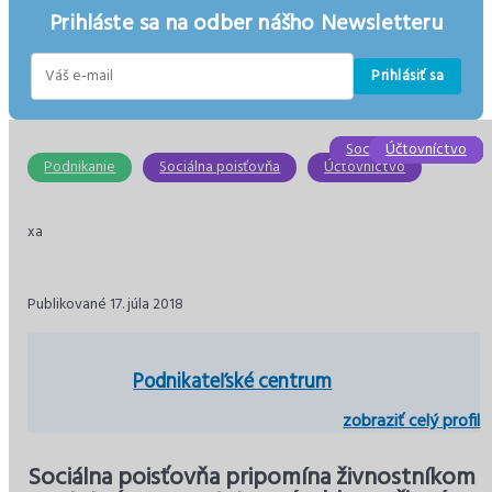
Prihláste sa na odber nášho Newsletteru
Prihlásiť sa
E-
mail
Sociálna poisťovňa
Účtovníctvo
Účtovníctvo
Ekonomika
Ekonomika
Dane
Podnikanie
Sociálna poisťovňa
Účtovníctvo
xa
Publikované 17. júla 2018
Podnikateľské centrum
zobraziť celý profil
Sociálna poisťovňa pripomína živnostníkom