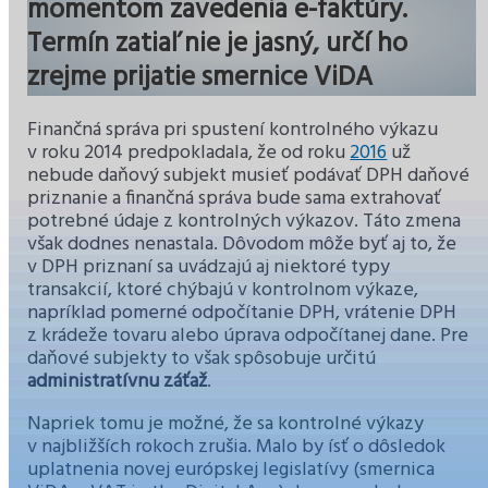
momentom zavedenia e-faktúry.
Termín zatiaľ nie je jasný, určí ho
zrejme prijatie smernice ViDA
Finančná správa pri spustení kontrolného výkazu
v roku 2014 predpokladala, že od roku
2016
už
nebude daňový subjekt musieť podávať DPH daňové
priznanie a finančná správa bude sama extrahovať
potrebné údaje z kontrolných výkazov. Táto zmena
však dodnes nenastala. Dôvodom môže byť aj to, že
v DPH priznaní sa uvádzajú aj niektoré typy
transakcií, ktoré chýbajú v kontrolnom výkaze,
napríklad pomerné odpočítanie DPH, vrátenie DPH
z krádeže tovaru alebo úprava odpočítanej dane. Pre
daňové subjekty to však spôsobuje určitú
administratívnu záťaž
.
Napriek tomu je možné, že sa kontrolné výkazy
v najbližších rokoch zrušia. Malo by ísť o dôsledok
uplatnenia novej európskej legislatívy (smernica