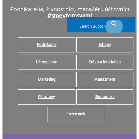
Podnikatelia, živnostníci, manažéri, účtovníci
#smevtomsvami
Search Button
Podnikanie
Eshopy
Účtovníctvo
Právo a legislatíva
Marketing
Manažment
PR správy
Ekonomika
Rozcestník