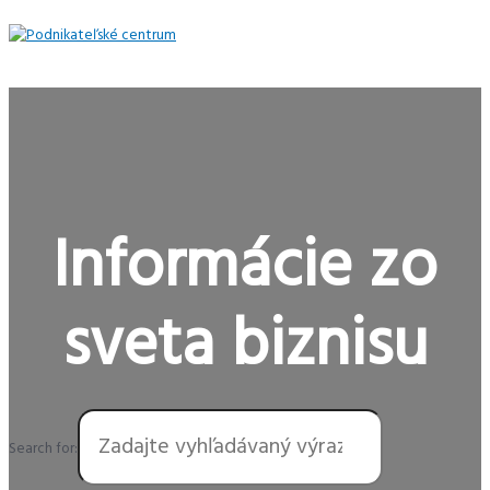
Preskočiť
na
obsah
Hlavné
Menu
Informácie zo
sveta biznisu
Search for: