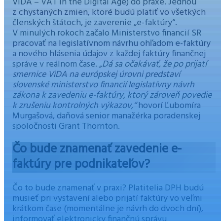
ViDA – VAT in the Digital Age) do praxe. Jednou
z chystaných zmien, ktoré budú platiť vo všetkých
členských štátoch, je zaverenie „e-faktúry“.
V minulých rokoch začalo Ministerstvo financií SR
pracovať na legislatívnom návrhu ohľadom e-faktúry
a nového hlásenia údajov z každej faktúry finančnej
správe v reálnom čase.
„Dá sa očakávať, že po prijatí
smernice ViDA na európskej úrovni predstaví
slovenské ministerstvo financií legislatívny návrh
zákona k zavedeniu e-faktúry, ktorý zároveň povedie
k zrušeniu kontrolných výkazov,“
hovorí Ľubomíra
Murgašová, daňová senior manažérka poradenskej
spoločnosti Grant Thornton.
Čo bude znamenať zavedenie e-
faktúry pre podnikateľov?
Čo to bude znamenať v praxi? Platitelia DPH budú
musieť pri vystavení alebo prijatí faktúry vo veľmi
krátkom čase (momentálne je návrh do dvoch dní),
informovať elektronicky finančnú správu