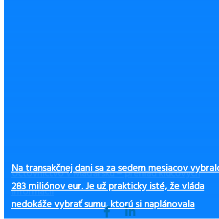
Na transakčnej dani sa za sedem mesiacov vybral
Od januára platí nový daňový superodpočet, ktor
Asignácia dane 2026: Prvý krát môžeme venovať
Zvýšené sankcie podľa Daňového poriadku od d
Podiely na zisku obch.spoločností vyplatených FO
Účtovníctvo v Maďarsku – prehľad kľúčových
283 miliónov eur. Je už prakticky isté, že vláda
má motivovať podnikateľov k podpore športu
2% rodičom
1.1.2026
roku 2025
informácií
nedokáže vybrať sumu, ktorú si naplánovala