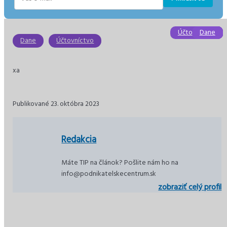
E-
mail
Účtovníctvo
Dane
Dane
Dane
Dane
Dane
Dane
Účtovníctvo
xa
Publikované 23. októbra 2023
Redakcia
Máte TIP na článok? Pošlite nám ho na
info@podnikatelskecentrum.sk
zobraziť celý profil