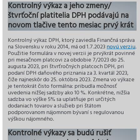
Kontrolný výkaz a jeho zmeny
/
štvrťoční platitelia DPH podávajú na
novom tlačive tento mesiac prvý krát
Kontrolný výkaz DPH, ktorý zaviedla Finančná správa
na Slovensku v roku 2014, má od 1.7.2023
novú verziu
.
Použitie formulára v novej verzii je prvýkrát povinné
pri mesačnom platcovi za obdobie 7/2023 do 25.
augusta 2023, pri štvrťročných platcoch DPH, pri
podaní DPH daňového priznania za 3. kvartál 2023,
čiže najneskôr do 25. októbra 2023. Zmena vo výkaze
je tentokrát čisto formálna: pribudla možnosť
uvedenia nižšej sadzby ako 10 %. Konkrétne, nižšia
sadzba vo výške 5% sa uplatňuje pri určitých
dodaniach tovarov a služieb pri štátom
podporovanom nájomnom bývaní s regulovanou
výškou nájomného.
Kontrolné výkazy sa budú rušiť