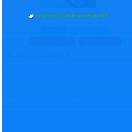
Vytlačiť celý článok alebo uložiť ako PDF
ZDIEĽAŤ
TWEETNUŤ
Odoslať emailom
Nahlásiť chybu
Mohlo by Vás zaujímať