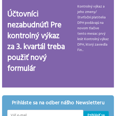
Kontrolný výkaz a
Účtovníci
jeho zmeny/
štvrťoční platitelia
nezabudnúť! Pre
DPH podávajú na
novom tlačive
kontrolný výkaz
tento mesiac prvý
krát Kontrolný výkaz
za 3. kvartál treba
DPH, ktorý zaviedla
Fin...
použiť nový
formulár
Prihláste sa na odber nášho Newsletteru
Prihlásiť sa