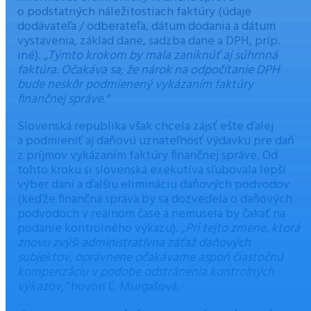
o podstatných náležitostiach faktúry (údaje
dodávateľa / odberateľa, dátum dodania a dátum
vystavenia, základ dane, sadzba dane a DPH, príp.
iné).
„Týmto krokom by mala zaniknúť aj súhrnná
faktúra. Očakáva sa, že nárok na odpočítanie DPH
bude neskôr podmienený vykázaním faktúry
finančnej správe.“
Slovenská republika však chcela zájsť ešte ďalej
a podmieniť aj daňovú uznateľnosť výdavku pre daň
z príjmov vykázaním faktúry finančnej správe. Od
tohto kroku si slovenská exekutíva sľubovala lepší
výber daní a ďalšiu elimináciu daňových podvodov
(keďže finančná správa by sa dozvedela o daňových
podvodoch v reálnom čase a nemusela by čakať na
podanie kontrolného výkazu). „
Pri tejto zmene, ktorá
znovu zvýši administratívna záťaž daňových
subjektov, oprávnene očakávame aspoň čiastočnú
kompenzáciu v podobe odstránenia kontrolných
výkazov,“
hovorí Ľ. Murgašová.