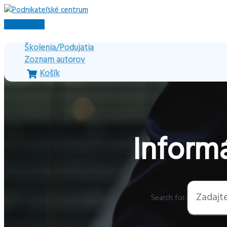
Preskočiť
na
Hlavné
obsah
Menu
Školenia/Podujatia
Zoznam autorov
Košík
Informá
Search for: