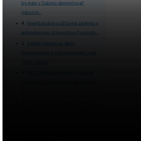
by mala v Dubnici demontovať
robotick...
Inventarizácia a účtovná závierka v
jednoduchom účtovníctve fyzických...
Daňový bonus na dieťa:
Neoprávnene si naň nárokovalo vyše
7300 rodičov
Ako na akvizičné emaily? Použite
poznatky z behaviorálnej ekonómie a
p...
Kandidáti na prezidenta finančnej
správy: Tieto mená prešli do ďalšieh...
Najnovšie články