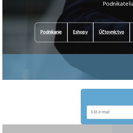
Podnikatelia
Podnikanie
Eshopy
Účtovníctvo
E-
mail