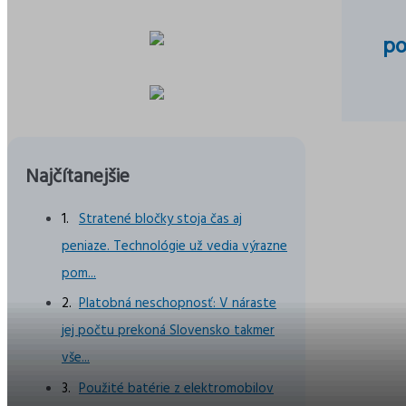
po
Najčítanejšie
Str
Stratené bločky stoja čas aj
pr
peniaze. Technológie už vedia výrazne
pom...
Platobná neschopnosť: V náraste
jej počtu prekoná Slovensko takmer
vše...
Použité batérie z elektromobilov