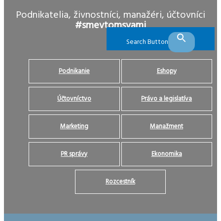
Podnikatelia, živnostníci, manažéri, účtovníci
#smevtomsvami
Search Button
Podnikanie
Eshopy
Účtovníctvo
Právo a legislatíva
Marketing
Manažment
PR správy
Ekonomika
Rozcestník