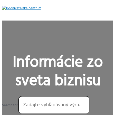
Preskočiť
na
obsah
Hlavné
Menu
Informácie zo
sveta biznisu
Search for: