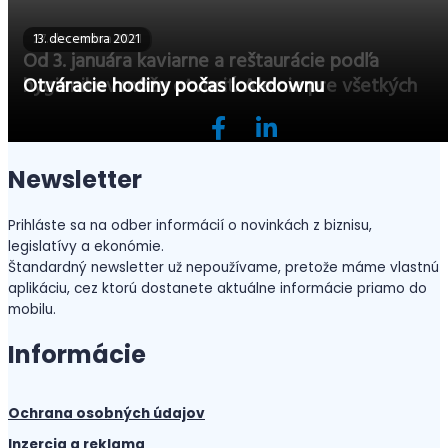
27. decembra 2021
13. decembra 2021
Od 3. januára kaviarne a reštaurácie podľa
hygienikov môžu otvoriť. Ale nie pre všetkých
Otváracie hodiny počas lockdownu
Newsletter
Prihláste sa na odber informácií o novinkách z biznisu,
legislatívy a ekonómie.
Štandardný newsletter už nepoužívame, pretože máme vlastnú
aplikáciu, cez ktorú dostanete aktuálne informácie priamo do
mobilu.
Informácie
Ochrana osobných údajov
Inzercia a reklama