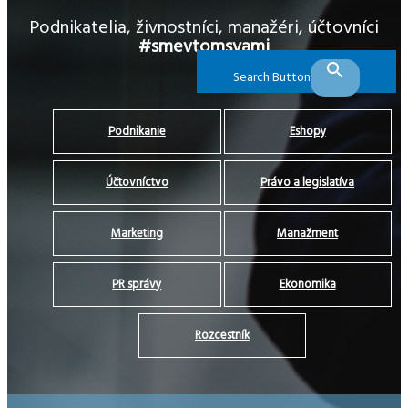
Podnikatelia, živnostníci, manažéri, účtovníci
#smevtomsvami
Search Button
Podnikanie
Eshopy
Účtovníctvo
Právo a legislatíva
Marketing
Manažment
PR správy
Ekonomika
Rozcestník