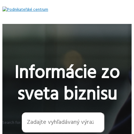
Preskočiť
na
obsah
Hlavné
Menu
Informácie zo
sveta biznisu
Search for: