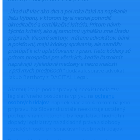
„
Úrad už viac ako dva a pol roka čaká na napísanie
listu Výboru, v ktorom by si nechal potvrdiť
akreditačné a certifikačné kritéria. Pritom návrh
týchto kritérií, ako aj samotnú vyhlášku sme Úradu
pripravili. Viaceré sektory, vrátane advokátov, bánk
a poisťovní, majú kódexy správania, ale nemôžu
pristúpiť k ich uplatňovaniu v praxi. Tieto kódexy sú
pritom prospešné pre všetkých, keďže častokrát
naprávajú výkladové medzery a nezrovnalosti
v právnych predpisoch
.“
dodáva k správe advokát
Jakub Berthoty z DAGITAL Legal.
Alarmujúca je podľa správy aj neexistencia tzv.
legislatívneho posúdenia vplyvu na
ochranu
osobných údajov
, napriek viac ako 4 rokom na jeho
prípravu. Na Slovensku stále neexistuje ustálený
postup, v rámci ktorého by legislatívci hodnotili
dopady legislatívy na základné práva a slobody
fyzických osôb pri spracúvaní osobných údajov.