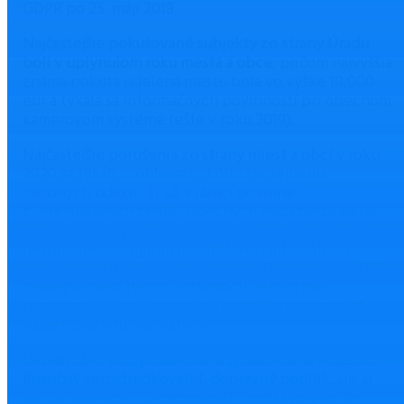
GDPR po 25. máji 2018.
Najčastejšie pokutované subjekty zo strany Úradu
boli v uplynulom roku mestá a obce
, pričom najvyššia
známa pokuta udelená mestu bola vo výške 10,000
eur a týkala sa informačných povinností pri obecnom
kamerovom systéme (ešte v roku 2019).
Najčastejšie porušenia zo strany miest a obcí v roku
2020 sa týkali problematického zverejnenia
osobných údajov, či už v rámci povinne
zverejňovaných zmlúv, obecných magazínov alebo
informačných portálov a násteniek. Obce častokrát
nesprávne zverejňujú informácie o jubilantoch,
narodených deťoch alebo zosnulých osobách. GDPR
zverejňovanie týchto informácií explicitne
nezakazuje, no obce mávajú problém zabezpečiť
súlad s platnou legislatívou.
Okrem obcí boli pokutované aj obchodné reťazce,
finančný sprostredkovateľ, dopravný podnik,
ale aj
ďalšie subjekty.
„
Z rozhodnutí Úradu vyplýva, že