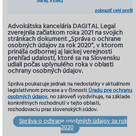
Juraj Vedej
zobraziť celý profil
Advokátska kancelária DAGITAL Legal
zverejnila začiatkom roka 2021 na svojich
stránkach dokument „Správa o ochrane
osobných údajov za rok 2020“, v ktorom
prináša odbornej aj laickej verejnosti
prehľad udalostí, ktoré sa na Slovensku
udiali počas uplynulého roka v oblasti
ochrany osobných údajov.
Správa poukazuje jednak na nedostatky v aktuálnom
legislatívnom procese a v činnosti
Úradu pre ochranu
osobných údajov
, no zároveň vyzdvihuje, na základe
konkrétnych rozhodnutí v tejto oblasti,
rozhodovaciu prax slovenských súdov.
Správa o ochrane osobných údajov za rok
2020