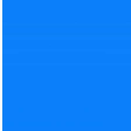
mnoho prevádzkovateľov nevyužíva pri kontrolách a
konaniach o ochrane osobných údajov právnych
zástupcov. Vo viacerých prípadoch absentovala
kvalitná právna argumentácia, ktorá by sťažila Úradu
prijatie rozhodnutia
,“
konštatujte advokát Jakub
Berthoty z DAGITAL Legal.
Článok k téme:
VIDEO: Ako sa zmení slovenský
reklamný trh bez možnosti sledovania
„COOKIES“ tretích strán?
Vyzdvihnutie práce súdov
Správa však hodnotí
pozitívne rozhodovaciu prax slovenských súdov.
„
Na rozdiel od Úradu si súdy nevedia vybrať agendu
tým, že začnú konanie z vlastnej iniciatívy. Judikatúra
v tejto oblasti trpí tým, že je málo žalobcov. Avšak, v
rozhodovacej praxi súdov neexistuje výslovne
nesprávne, kontroverzné alebo niečím vyčnievajúce
rozhodnutie v oblasti ochrany osobných údajov.
Naopak, badať stopy po ustálení judikatúry v
opakujúcich sa veciach, ako je stret s info-zákonom.