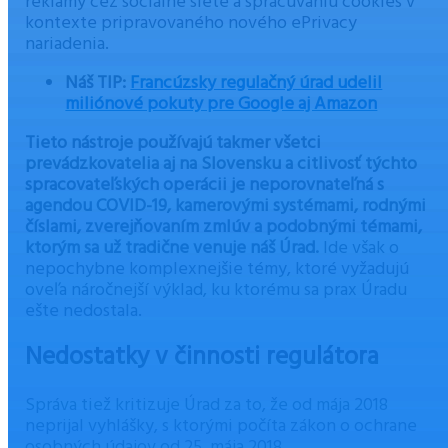
reklamy cez sociálne siete a spracúvaniu cookies v
kontexte pripravovaného nového ePrivacy
nariadenia.
Náš TIP:
Francúzsky regulačný úrad udelil
miliónové pokuty pre Google aj Amazon
Tieto nástroje používajú takmer všetci
prevádzkovatelia aj na Slovensku a citlivosť týchto
spracovateľských operácii je neporovnateľná s
agendou COVID-19, kamerovými systémami, rodnými
číslami, zverejňovaním zmlúv a podobnými témami,
ktorým sa už tradične venuje náš Úrad.
Ide však o
nepochybne komplexnejšie témy, ktoré vyžadujú
oveľa náročnejší výklad, ku ktorému sa prax Úradu
ešte nedostala.
Nedostatky v činnosti regulátora
Správa tiež kritizuje Úrad za to, že od mája 2018
neprijal vyhlášky, s ktorými počíta zákon o ochrane
osobných údajov od 25. mája 2018.