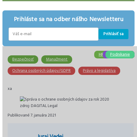
Prihláste sa na odber nášho Newsletteru
Prihlásiť sa
E-
mail
HR/Personalistika
Právna poradňa
Účtovníctvo
Bezpečnosť
Podnikanie
Mzdy
Bezpečnosť
Manažment
Ochrana osobných údajov/GDPR
Právo a legislatíva
xa
zdroj: DAGITAL Legal
Publikované 7. januára 2021