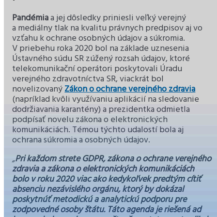
Pandémia
a jej dôsledky priniesli veľký verejný
a mediálny tlak na kvalitu právnych predpisov aj vo
vzťahu k ochrane osobných údajov a súkromia.
V priebehu roka 2020 bol na základe uznesenia
Ústavného súdu SR zúžený rozsah údajov, ktoré
telekomunikační operátori poskytovali Úradu
verejného zdravotníctva SR, viackrát bol
novelizovaný
Zákon o ochrane verejného zdravia
(napríklad kvôli využívaniu aplikácií na sledovanie
dodržiavania karantény) a prezidentka odmietla
podpísať novelu zákona o elektronických
komunikáciách. Témou týchto udalostí bola aj
ochrana súkromia a osobných údajov.
„
Pri každom strete GDPR, zákona o ochrane verejného
zdravia a zákona o elektronických komunikáciách
bolo v roku 2020 viac ako kedykoľvek predtým cítiť
absenciu nezávislého orgánu, ktorý by dokázal
poskytnúť metodickú a analytickú podporu pre
zodpovedné osoby štátu. Táto agenda je riešená ad