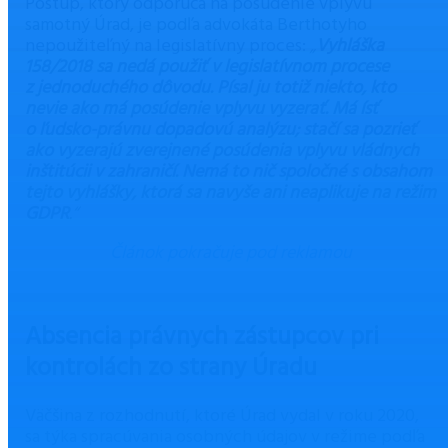
Postup, ktorý odporúča na posúdenie vplyvu
samotný Úrad, je podľa advokáta Berthotyho
nepoužiteľný na legislatívny proces:
„
Vyhláška
158/2018 sa nedá použiť v legislatívnom procese
z jednoduchého dôvodu. Písal ju totiž niekto, kto
nevie ako má posúdenie vplyvu vyzerať. Má ísť
o ľudsko-právnu dopadovú analýzu; stačí sa pozrieť
ako vyzerajú zverejnené posúdenia vplyvu vládnych
inštitúcii v zahraničí. Nemá to nič spoločné s obsahom
tejto vyhlášky, ktorá sa navyše ani neaplikuje na režim
GDPR
.“
Článok pokračuje pod reklamou
Absencia právnych zástupcov pri
kontrolách zo strany Úradu
Väčšina z rozhodnutí, ktoré Úrad vydal v roku 2020,
sa týka spracúvania osobných údajov v režime podľa