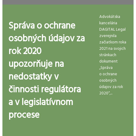
Advokátska
Správa o ochrane
kancelária
DAGITAL Legal
osobných údajov za
zverejnila
začiatkom roka
rok 2020
2021 na svojich
stránkach
upozorňuje na
dokument
„Správa
nedostatky v
o ochrane
osobných
činnosti regulátora
údajov za rok
2020“,...
a v legislatívnom
procese