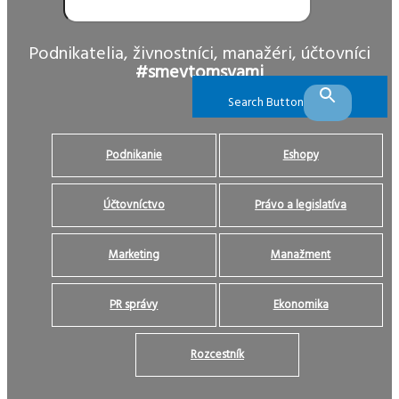
Podnikatelia, živnostníci, manažéri, účtovníci
#smevtomsvami
Search Button
Podnikanie
Eshopy
Účtovníctvo
Právo a legislatíva
Marketing
Manažment
PR správy
Ekonomika
Rozcestník