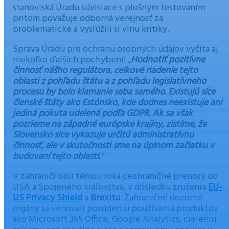
stanoviská Úradu súvisiace s plošným testovaním
pritom považuje odborná verejnosť za
problematické a vyslúžili si vlnu kritiky.
Správa Úradu pre ochranu osobných údajov vyčíta aj
niekoľko ďalších pochybení:
„
Hodnotiť pozitívne
činnosť nášho regulátora, celkové riadenie tejto
oblasti z pohľadu štátu a z pohľadu legislatívneho
procesu by bolo klamanie seba samého. Existujú síce
členské štáty ako Estónsko, kde dodnes neexistuje ani
jediná pokuta udelená podľa GDPR. Ak sa však
pozrieme na západné európske krajiny, zistíme, že
Slovensko síce vykazuje určitú administratívnu
činnosť, ale v skutočnosti sme na úplnom začiatku v
budovaní tejto oblasti.
“
V zahraničí boli témou roka cezhraničné prenosy do
USA a Spojeného kráľovstva, v dôsledku zrušenia
EU-
US Privacy Shield
a
Brexitu
. Zahraničné dozorné
orgány sa venovali posúdeniu používania produktov
ako Microsoft 365 Office, Google Analytics, cieleniu