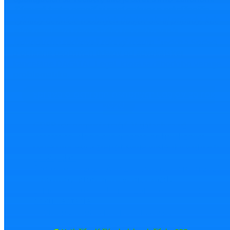
Zároveň treba oceniť aj prvé pokusy o odvážnejšie
výklady definície osobných údajov ale aj prípady, kde
súdy namiesto zbytočného teoretizovania
jednoducho zachovali zdravý rozum
,“
uvádza Správa
o ochrane osobných údajov od advokátskej
kancelárie DAGITAL Legal, ktorá sa dlhodobo venuje
problematike.
Správa o ochrane osobných údajov za rok
2020
GDPR vás nemusí strašiť. V dátach sa už
nestratíte, alebo ako môžete optimalizovať
svoje procesy a zlepšiť svoje výsledky v oblasti
správy dát.
Školenie 9.3.2023: Ako zamestnávať v roku 2023
– postupy, ktoré musí vedieť každý
zamestnávateľ a k tomu vzory nevyhnutnej
dokumentácie
Povinné školenia pre podnikateľov