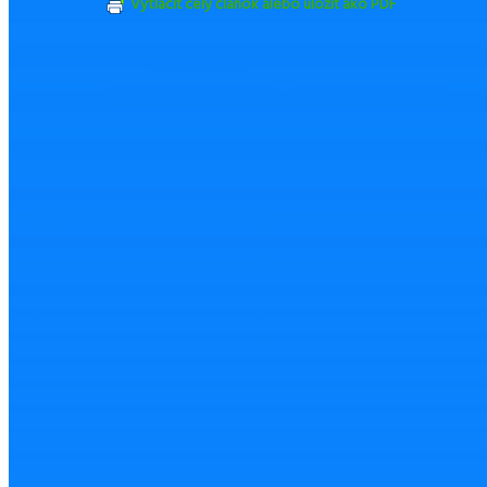
Vytlačiť celý článok alebo uložiť ako PDF
ZDIEĽAŤ
TWEETNUŤ
Odoslať emailom
Nahlásiť chybu
Mohlo by Vás zaujímať