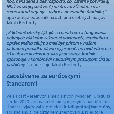
hoc, neriadene a bez rozpočtu, čo, ostatne potvrdil aj
NKÚ vo svojej správe. Aj na úrovni EÚ máme dva
samostatné orgány – výbor a dozorného úradníka
,“
upozorňuje odborník na ochranu osobných údajov
Jakub Berthoty
.
„
Základné otázky týkajúce charakteru a fungovania
právnych základov zákonnej povinnosti, verejného a
oprávneného záujmu mali byť pritom v našom
právnom poriadku dávno vyjasnené, no evidentne nie
sú a absencia niekoho, ako je dozorný úradník
spôsobuje v kombinácii s aktuálnym prístupom Úradu
problémy
,“
zdôrazňuje Jakub Berthoty.
Zaostávame za európskymi
štandardmi
Veľká časť verejných a mediálnych vyjadrení Úradu sa
v roku 2020 venovala témam spojeným s pandémiou.
Úrad sa vyjadroval k projektu
inteligentnej karantény
,
aplikáciám, či celoštátnemu testovaniu. Niektoré