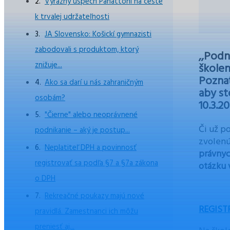
Výrazný úspech Panattoni na ceste
k trvalej udržateľnosti
JA Slovensko: Košickí gymnazisti
zabodovali s produktom, ktorý
,,Podn
znižuje...
školen
Poznať
Ako sa darí u nás zahraničným
aby st
osobám?
10.3.2
"Čierne" alebo neoprávnené
Či už p
podnikanie – aký je postup...
zvolenú
Neplatiteľ DPH a povinnosť
právnyc
registrovať sa podľa §7 a §7a zákona
otázku 
o DPH
Rekreačné poukazy majú nové
REGIST
pravidlá. Zamestnanci ich môžu
preniesť aj...