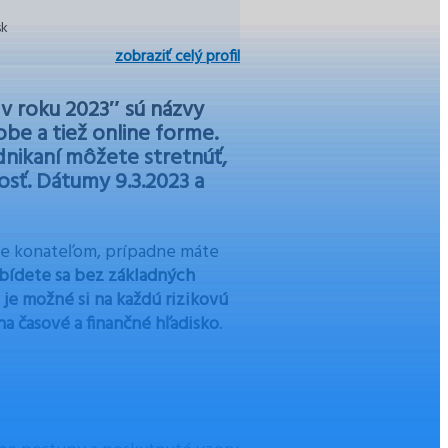
sk
zobraziť celý profil
v roku 2023″ sú názvy
obe a tiež online forme.
nikaní môžete stretnúť,
sť. Dátumy 9.3.2023 a
te konateľom, prípadne máte
bídete sa bez základných
 je možné si na každú rizikovú
na časové a finančné hľadisko
.