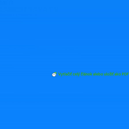
RÁCIA
Vytlačiť celý článok alebo uložiť ako PDF
Odoslať emailom
ZDIEĽAŤ
TWEETNUŤ
by Vás zaujímať