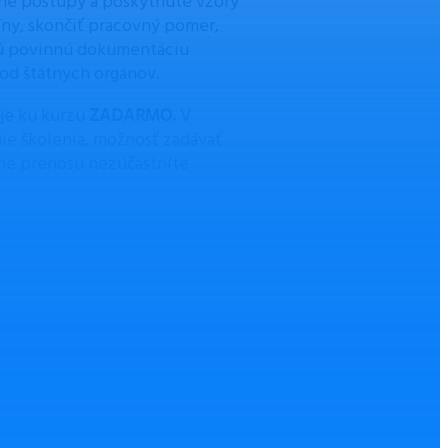
ne postupy a poskytnuté vzory
íny, skončiť pracovný pomer,
nú povinnú dokumentáciu
od štátnych orgánov.
je ku kurzu
ZADARMO.
V
nie školenia, možnosť zadávať
ine prenosu nezúčastníte