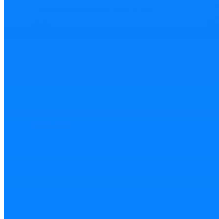
Zvýšenie nemocenských dávok v roku
2026
Ako sa darí u nás zahraničným
osobám?
Ako začať podnikať bez peňazí?
Čo zvážiť pri výbere výbavy pre
zamestnancov, aby ste ušetrili a zvýšili
REGIST
bezpečnosť
Mohlo 