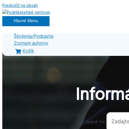
Preskočiť na obsah
Hlavné Menu
Školenia/Podujatia
Zoznam autorov
Košík
Informá
Search for: