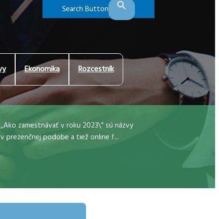
Search Button
vy
Ekonomika
Rozcestník
 ,,Ako zamestnávať v roku 2023\" sú názvy
 v prezenčnej podobe a tiež online f...