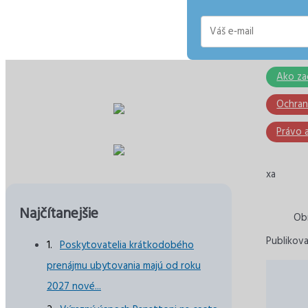
E-
mail
Ako za
Ochran
Právo a
xa
Najčítanejšie
Obr
Publikova
Poskytovatelia krátkodobého
prenájmu ubytovania majú od roku
2027 nové...