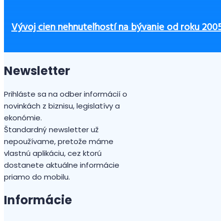
TRESTNÉ OZNÁMENIE ZA OHOVÁRANIE kvôli spr
Ako začať podnikať bez peňazí?
Čo zvážiť pri výbere výbavy pre zamestnancov, aby
Zvýšené sankcie za nelegálne zamestnávanie od 1.
3 zásadné piliere office manažérky
Vývoj cien nehnuteľností na bývanie od roku 200
Newsletter
Prihláste sa na odber informácií o
novinkách z biznisu, legislatívy a
ekonómie.
Štandardný newsletter už
nepoužívame, pretože máme
vlastnú aplikáciu, cez ktorú
dostanete aktuálne informácie
priamo do mobilu.
Informácie