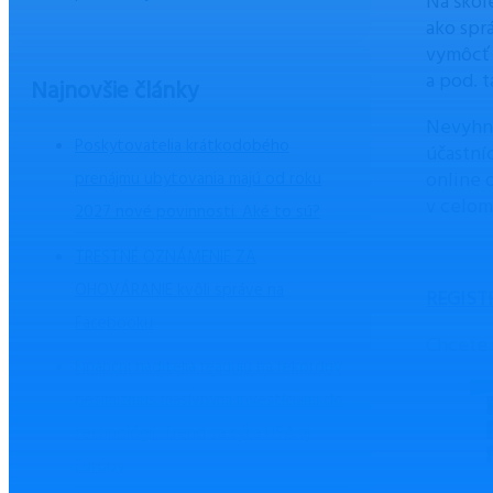
Na škol
ako spr
vymôcť 
a pod. 
Najnovšie články
Nevyhnu
Poskytovatelia krátkodobého
účastní
online 
prenájmu ubytovania majú od roku
v celom
2027 nové povinnosti. Aké to sú?
TRESTNÉ OZNÁMENIE ZA
OHOVÁRANIE kvôli správe na
REGIST
Facebooku
Chcete 
Finanční riaditelia reagujú na rekordný
pesimizmus masívnymi investíciami do
technológií. Trend sa týka USA aj
Európy