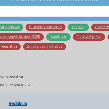
čať podnikať
Duševné vlastníctvo
Kontroly
Obchodn
a osobných údajov/GDPR
Podnikanie
Pracovné právo
 legislatíva
Zmluvy, vzory a tlačivá
ázok: redakcia
né 10. februára 2023
Redakcia