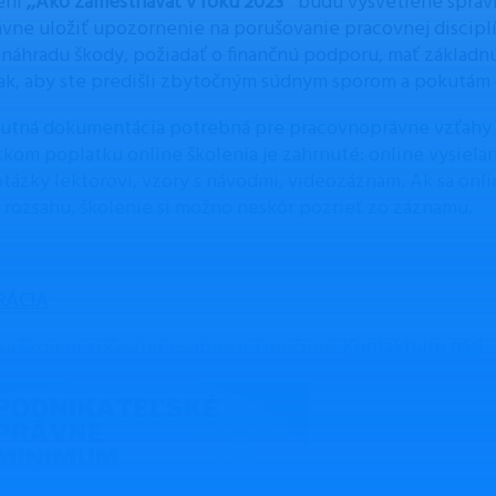
ení
,,Ako zamestnávať v roku 2023″
budú vysvetlené správ
ávne uložiť upozornenie na porušovanie pracovnej discipl
náhradu škody, požiadať o finančnú podporu, mať základ
tak, aby ste predišli zbytočným súdnym sporom a pokutám 
tná dokumentácia potrebná pre pracovnoprávne vzťahy 
ckom poplatku online školenia je zahrnuté: online vysiela
otázky lektorovi, vzory s návodmi, videozáznam. Ak sa onl
 rozsahu, školenie si možno neskôr pozrieť zo záznamu.
RÁCIA
sa školení zúčastniť osobne v Trenčíne?
Kontaktujte nás!