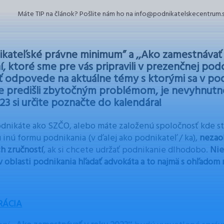
Máte TIP na článok? Pošlite nám ho na info@podnikatelskecentrum.
ikateľské právne minimum” a ,,Ako zamestnávať 
í, ktoré sme pre vás pripravili v prezenčnej pod
 odpovede na aktuálne témy s ktorými sa v pod
e predišli zbytočným problémom, je nevyhnutno
023 si určite poznačte do kalendára!
odnikáte ako SZČO, alebo máte založenú spoločnosť kde s
 inú formu podnikania (v ďalej ako podnikateľ / ka),
nezao
h zručností
, ak si chcete udržať podnikanie dlhodobo.
Nie
v oblasti podnikania hľadať advokáta a to najmä s ohľadom 
RÁCIA