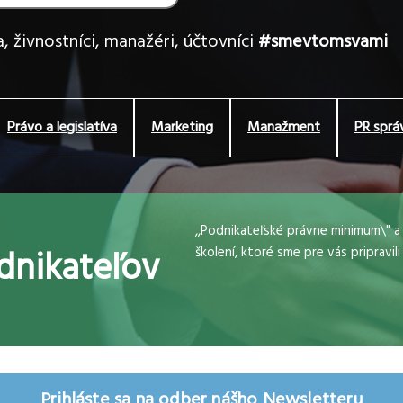
, živnostníci, manažéri, účtovníci
#smevtomsvami
Právo a legislatíva
Marketing
Manažment
PR sprá
,,Podnikateľské právne minimum\" a
dnikateľov
školení, ktoré sme pre vás pripravili
Prihláste sa na odber nášho Newsletteru