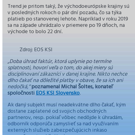
Trend je pritom taký, že východoeurópske krajiny sú
v posledných rokoch o pár dní pozadu, čo sa týka
platieb po stanovenej lehote. Napríklad v roku 2019
sa na západe uhrádzalo v priemere po 19 dňoch, na
východe to bolo 22 dní.
Zdroj: EOS KSI
„Doba úhrad faktúr, ktorá uplynie po termíne
splatnosti, hovorí veľa o tom, do akej miery sú
disciplinovaní zákazníci v danej krajine. Nikto nechce
dlho čakať na dôležité platby v obave, že sa ich ani
nedočká,“
poznamenal Michal Šoltes, konateľ
spoločnosti
EOS KSI Slovensko
.
Ak daný subjekt musí neadekvátne dlho čakať, kým
dostane zaplatené od svojich obchodných
partnerov, resp. pokiaľ vôbec nedôjde k úhradám,
odborník odporúča zamyslieť sa nad využívaním
externých služieb zabezpečujúcich inkaso