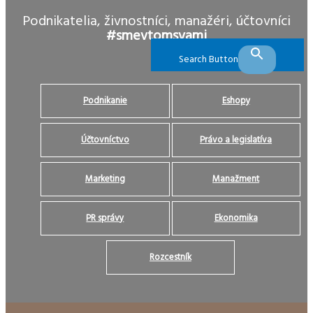
Podnikatelia, živnostníci, manažéri, účtovníci
#smevtomsvami
Search Button
Podnikanie
Eshopy
Účtovníctvo
Právo a legislatíva
Marketing
Manažment
PR správy
Ekonomika
Rozcestník