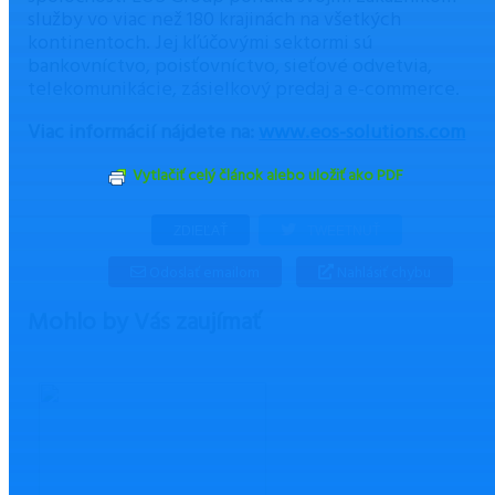
služby vo viac než 180 krajinách na všetkých
kontinentoch. Jej kľúčovými sektormi sú
bankovníctvo, poisťovníctvo, sieťové odvetvia,
telekomunikácie, zásielkový predaj a e-commerce.
Viac informácií nájdete na:
www.eos-solutions.com
Vytlačiť celý článok alebo uložiť ako PDF
ZDIEĽAŤ
TWEETNUŤ
Odoslať emailom
Nahlásiť chybu
Mohlo by Vás zaujímať