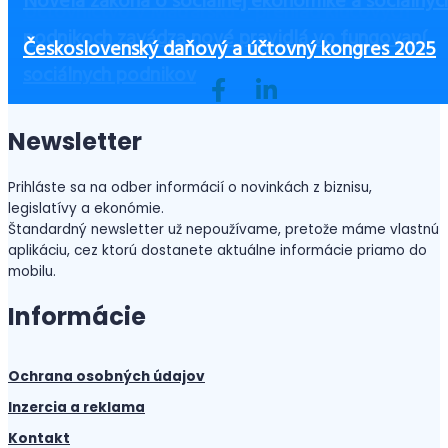
Firmy s inštalovanou fotovoltikou musia v roku
Novela zákona o sociálnej ekonomike a sociálnyc
Čo zvážiť pri výbere výbavy pre zamestnancov, 
Účtovníctvo v Maďarsku – prehľad kľúčových
2026 platiť spotrebnú daň, aj keď elektrinu
podnikoch zavádza nové pravidlá vo fungovaní
Ako začať podnikať bez peňazí?
ste ušetrili a zvýšili bezpečnosť
informácií
Československý daňový a účtovný kongres 2025
nepredávajú ďalej
sociálnych podnikov
Newsletter
Prihláste sa na odber informácií o novinkách z biznisu,
legislatívy a ekonómie.
Štandardný newsletter už nepoužívame, pretože máme vlastnú
aplikáciu, cez ktorú dostanete aktuálne informácie priamo do
mobilu.
Informácie
Ochrana osobných údajov
Inzercia a reklama
Kontakt