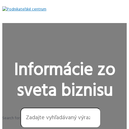
Preskočiť
na
obsah
Hlavné
Menu
Informácie zo
sveta biznisu
Search for: