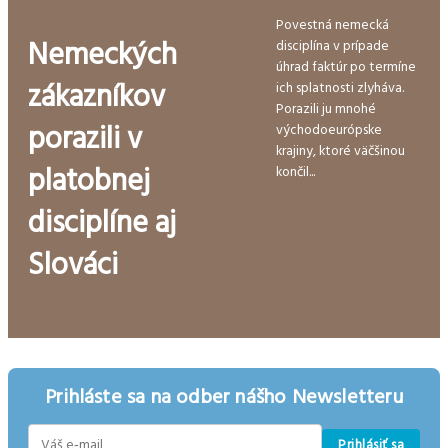
Povestná nemecká
Nemeckých
disciplína v prípade
úhrad faktúr po termíne
zákazníkov
ich splatnosti zlyháva.
Porazili ju mnohé
porazili v
východoeurópske
krajiny, ktoré väčšinou
platobnej
končil...
disciplíne aj
Slováci
Prihláste sa na odber nášho Newsletteru
Prihlásiť sa