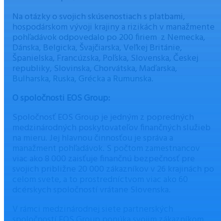
Na otázky o svojich skúsenostiach s platbami,
hospodárskom vývoji krajiny a rizikách v manažmente
pohľadávok odpovedalo po 200 firiem z Nemecka,
Dánska, Belgicka, Švajčiarska, Veľkej Británie,
Španielska, Francúzska, Poľska, Slovenska, Českej
republiky, Slovinska, Chorvátska, Maďarska,
Bulharska, Ruska, Grécka a Rumunska.
O spoločnosti EOS Group:
Spoločnosť EOS Group je jedným z popredných
medzinárodných poskytovateľov finančných služieb
na mieru. Jej hlavnou činnosťou je správa a
manažment pohľadávok. S počtom zamestnancov
viac ako 8 000 zaisťuje finančnú bezpečnosť pre
svojich približne 20 000 zákazníkov v 26 krajinách po
celom svete, a to prostredníctvom viac ako 60
dcérskych spoločností vrátane Slovenska.
V rámci medzinárodnej siete partnerských
spoločností EOS Group ponúka svojim zákazníkom