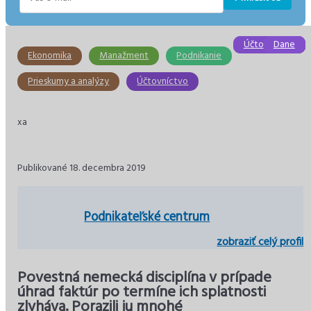
E-
mail
Účtovníctvo
Účtovníctvo
Ekonomika
Ekonomika
Ekonomika
Dane
Ekonomika
Manažment
Podnikanie
Prieskumy a analýzy
Účtovníctvo
xa
Publikované 18. decembra 2019
Podnikateľské centrum
zobraziť celý profil
Povestná nemecká disciplína v prípade
úhrad faktúr po termíne ich splatnosti
zlyháva. Porazili ju mnohé