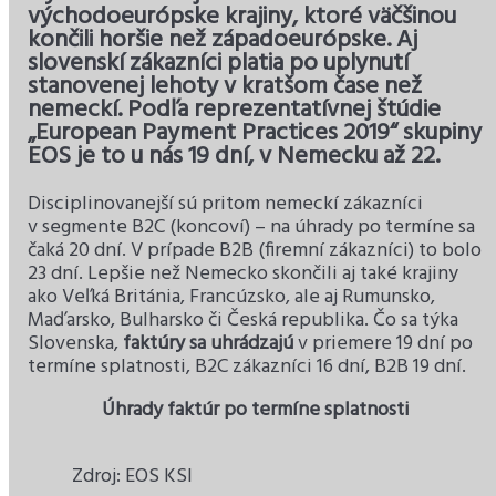
východoeurópske krajiny, ktoré väčšinou
končili horšie než západoeurópske. Aj
slovenskí zákazníci platia po uplynutí
stanovenej lehoty v kratšom čase než
nemeckí.
Podľa reprezentatívnej štúdie
„European Payment Practices 2019“ skupiny
EOS je to u nás 19 dní, v Nemecku až 22.
Disciplinovanejší sú pritom nemeckí zákazníci
v segmente B2C (koncoví) – na úhrady po termíne sa
čaká 20 dní. V prípade B2B (firemní zákazníci) to bolo
23 dní. Lepšie než Nemecko skončili aj také krajiny
ako Veľká Británia, Francúzsko, ale aj Rumunsko,
Maďarsko, Bulharsko či Česká republika. Čo sa týka
Slovenska,
faktúry sa uhrádzajú
v priemere 19 dní po
termíne splatnosti, B2C zákazníci 16 dní, B2B 19 dní.
Úhrady faktúr po termíne splatnosti
Zdroj: EOS KSI