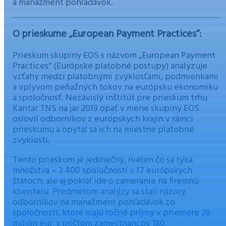
a manažment pohľadávok.
O prieskume
„European Payment Practices“:
Prieskum skupiny EOS s názvom „European Payment
Practices“ (Európske platobné postupy) analyzuje
vzťahy medzi platobnými zvyklosťami, podmienkami
a vplyvom peňažných tokov na európsku ekonomiku
a spoločnosť. Nezávislý inštitút pre prieskum trhu
Kantar TNS na jar 2019 opäť v mene skupiny EOS
oslovil odborníkov z európskych krajín v rámci
prieskumu a opýtal sa ich na miestne platobné
zvyklosti.
Tento prieskum je jedinečný, nielen čo sa týka
množstva – 3 400 spoločností v 17 európskych
štátoch, ale aj pokiaľ ide o zameranie na firemnú
klientelu. Predmetom analýzy sa stali názory
odborníkov na manažment pohľadávok zo
spoločností, ktoré majú ročné príjmy v priemere 28
milión eur s počtom zamestnancov 180.