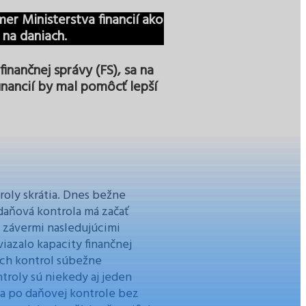
er Ministerstva financií ako
 na daniach.
finančnej správy (FS), sa na
financií by mal pomôcť lepší
roly skrátia. Dnes bežne
 daňová kontrola má začať
 závermi nasledujúcimi
iazalo kapacity finančnej
ých kontrol súbežne
troly sú niekedy aj jeden
a po daňovej kontrole bez