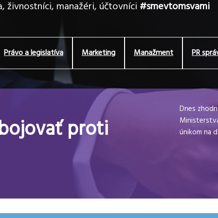
, živnostníci, manažéri, účtovníci
#smevtomsvami
Právo a legislatíva
Marketing
Manažment
PR sprá
Dnes zhodno
bojovať proti
Ministerstva
únikom na da