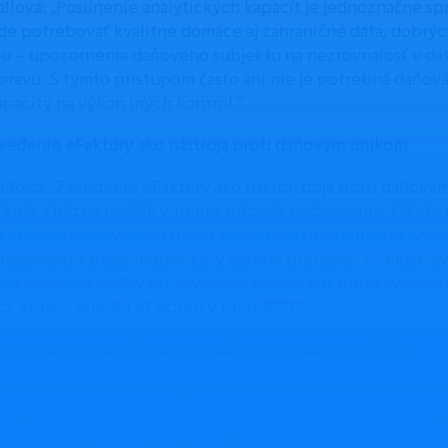
Hallová: „Posilnenie analytických kapacít je jednoznačne sp
de potrebovať kvalitné domáce aj zahraničné dáta, dobrých
u – upozornenia daňového subjektu na nezrovnalosť v dát
pravu. S týmto prístupom často ani nie je potrebná daňová
kapacity na výkon iných kontrol.“
vedenie eFaktúry ako nástroja proti daňovým únikom
Hallová: „Zavedenie eFaktúry ako nástroj boja proti daňov
 krok. Otázne je však v tomto prípade načasovanie. EÚ chc
 EÚ. Ak by Slovensko prišlo s vlastným riešením skôr, výraz
rópskeho a bude musieť celý systém prerábať. To môže zvy
ko aj podnikateľov pri zavedení a adaptácii tohto systému. 
ko, ktoré zaviedlo eFaktúru v roku 2019.“
atrenia proti zväčšujúcej sa daňovej medzere pri DPH
Hallová: „Časť tohto problému spočíva v zmene nákupného
nčení. V rokoch 2020 a 2021 sa mnoho tovaru a služieb nak
 čo prirodzene redukovalo šedú ekonomiku. V posledných r