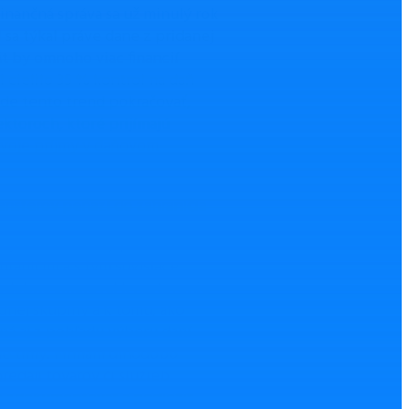
inančná správa sa už minulý rok
sa týkal práve dane z pridanej
át by omnoho viac financií
1 cielilo 35 % kontrol na daň
ude tento trend pokračovať,
ektoroch, ktoré prijímajú
svoje príjmy v daňovom
ansferov peňazí do zahraničia
 pojmom transfery peňazí do
raničím a s tým súvisiace
odobne smeroval k nastaveniu
dnej skupiny a k tomu, ako
ná aj z pohľadu výberu daní
vané tímy. Firmám dlhodobo
edaji tovarov či služieb
te zdokumentovať a podložiť