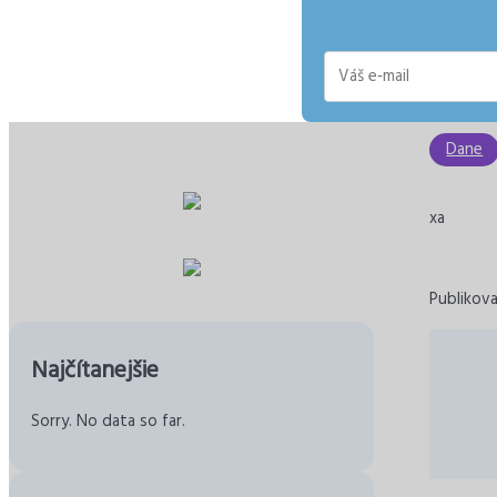
E-
mail
Dane
xa
Publikova
Najčítanejšie
Sorry. No data so far.