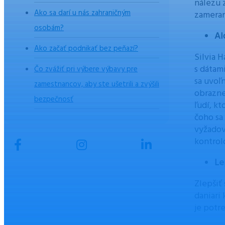
nálezu 
Ako sa darí u nás zahraničným
zameran
osobám?
Al
Ako začať podnikať bez peňazí?
Silvia 
s dátam
Čo zvážiť pri výbere výbavy pre
sa uvoľ
zamestnancov, aby ste ušetrili a zvýšili
obrazne
bezpečnosť
ľudí, k
čoho sa
vyžadov
kontrol
Le
Zlepšiť
daniari
je potr