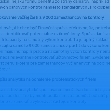
získali nejakú formu benefitu zo strany daniarov, napríklad
ých daňových kontrol namiesto štandardných „širokospekt
okovanie väčšej časti z 9 000 zamestnancov na kontroly
Hallová: „Ak chce byť Finančná správa efektívnejšia, potreb
i a identifikovať potenciálne rizikové firmy. Správa daní s
nili kapacity na samotný výkon kontrol. To je úplný základ
 zajtra sa môže 9 000 zamestnancov pustiť do výkonu kont
torí majú inú náplň práce a na samotný výkon kontroly nema
 nedá relevantne kontrolovať účtovníctvo firiem. Zvýšenie
ať sériu školení pre zamestnancov vyčlenených na dopln
órov.“
pšia analytika na odhalenie problematických firiem
 sa má tiež analytické spracovanie množstva domácich aj za
 k dispozícii. Tie by mohli podľa ministra pomôcť odhaliť 
ebné sa zamerať a vykonávať častejšie kontroly.