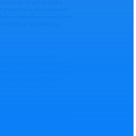
rávny krok. Finančná správa
 analytikov a využívanie soft
ach so žiadosťou o vysvetlenie
 kontrola, a tým pádom sa
ým únikom je jednoznačne
e prísť s jednotným riešením
ne riskuje, že sa bude líšiť od
šovať náklady aj finančnej
V tejto situácii je dnes
 správania počas pandémie a po
upovalo cez internet cez online
okoch však opäť narástli