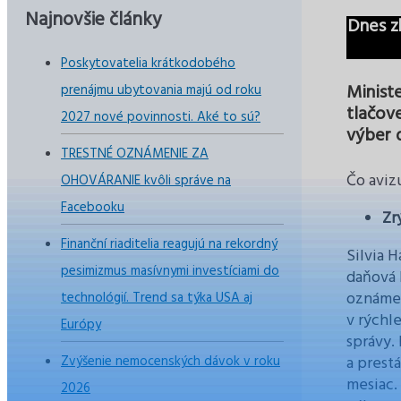
Najnovšie články
Dnes z
Poskytovatelia krátkodobého
Ministe
prenájmu ubytovania majú od roku
tlačove
2027 nové povinnosti. Aké to sú?
výber 
TRESTNÉ OZNÁMENIE ZA
Čo aviz
OHOVÁRANIE kvôli správe na
Facebooku
Zr
Finanční riaditelia reagujú na rekordný
Silvia 
pesimizmus masívnymi investíciami do
daňová 
oznámen
technológií. Trend sa týka USA aj
v rýchl
Európy
správy.
Zvýšenie nemocenských dávok v roku
a prest
mesiac.
2026