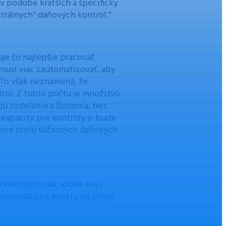
 v podobe kratších a špecificky
rálnych“ daňových kontrol.“
uje čo najlepšie pracovať
a musí viac zautomatizovať, aby
. To však neznamená, že
rol. Z tohto počtu je množstvo
jú vzdelanie a školenia, bez
 kapacity pre kontroly si bude
enie stavu súčasných daňových
hraničných dát, ktoré majú
problematické miesta, na ktoré