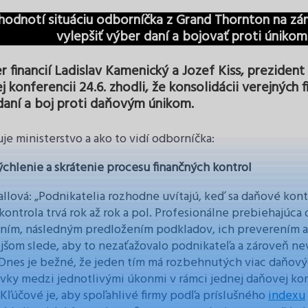
hodnotí situáciu odborníčka z Grand Thornton na zám
vylepšiť výber daní a bojovať proti únikom
r financií Ladislav Kamenický a Jozef Kiss, prezident 
j konferencii 24.6. zhodli, že konsolidácii verejných 
daní a boj proti daňovým únikom.
uje ministerstvo a ako to vidí odborníčka:
ýchlenie a skrátenie procesu finančných kontrol
Hallová: „Podnikatelia rozhodne uvítajú, keď sa daňové kont
kontrola trvá rok až rok a pol. Profesionálne prebiehajúca
ím, následným predložením podkladov, ich preverením a
ejšom slede, aby to nezaťažovalo podnikateľa a zároveň nev
 Dnes je bežné, že jeden tím má rozbehnutých viac daňov
ávky medzi jednotlivými úkonmi v rámci jednej daňovej kon
 Kľúčové je, aby spoľahlivé firmy podľa príslušného
indexu