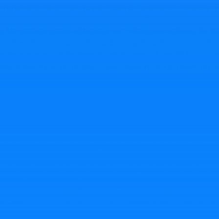
v hotovosti, čo prispieva k zväčšovaniu daňovej medzery. F
imárne zamerala na kontroly DPH a 7 z 10 daňových kontrol 
. Na základe praxe a štatistík som však presvedčená, že št
silnejším dôrazom na kontrolu daní z príjmu. Kým v roku 202
ov právnických osôb, minulý rok to bolo už len 14 %. Ak b
dú unikať výrazné príjmy. Výraznejšie riziko je práve pri s
ť od zákazníkov a neodvádzajú ani DPH a ani nedeklarujú 
í. S týmto sa bude musieť štát nejako vysporiadať.“
rísnenie kontrol voči veľkým subjektom, najmä v oblasti tr
Hallová: „Neviem, čo mal presne na mysli pán minister pod
čia. Slovensko je otvorená ekonomika, obchodovanie so zah
 toky sú samozrejmá vec. Domnievam sa však, že pravdep
rových cien s prepojenými osobami v rámci jednej nadnáro
kupiny oceňujú vzájomné transakcie. Táto oblasť je význam
ležité, aby mala Finančná správa pre túto oblasť kvalifiko
ame, aby túto oblasť nepodceňovali. To znamená, že pri pr
 spriaznených osôb a firiem je potrebné transakcie náleži