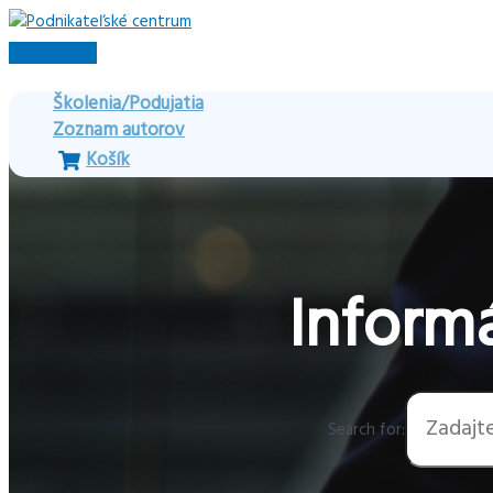
Preskočiť
na
Hlavné
obsah
Menu
Školenia/Podujatia
Zoznam autorov
Košík
Informá
Search for: