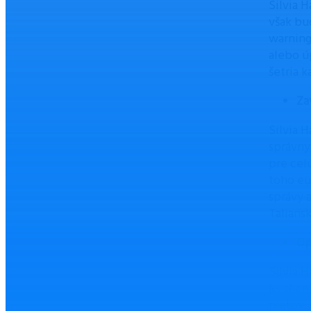
Silvia 
však bu
warning
alebo ú
šetria 
Za
Silvia 
správny
pre celú
toho eu
správy a
Talians
Op
Silvia 
jej sko
platby,