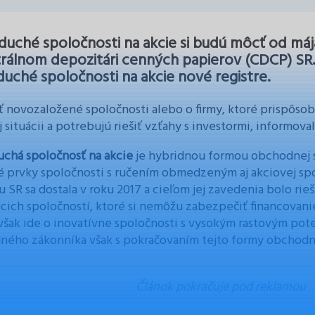
uché spoločnosti na akcie si budú môcť od mája
rálnom depozitári cenných papierov (CDCP) SR.
uché spoločnosti na akcie nové registre.
ť novozaložené spoločnosti alebo o firmy, ktoré prispôs
j situácii a potrebujú riešiť vzťahy s investormi, informova
chá spoločnosť na akcie
je hybridnou formou obchodnej s
é prvky spoločnosti s ručením obmedzeným aj akciovej sp
u SR sa dostala v roku 2017 a cieľom jej zavedenia bolo rie
úcich spoločností, ktoré si nemôžu zabezpečiť financovan
však ide o inovatívne spoločnosti s vysokým rastovým pot
ého zákonníka však s pokračovaním tejto formy obchodn
Článok pokračuje pod reklamou