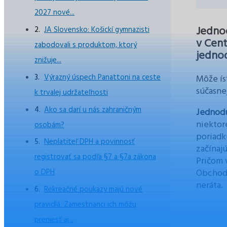
2027 nové...
Jednod
JA Slovensko: Košickí gymnazisti
v Cent
zabodovali s produktom, ktorý
jednod
znižuje...
Výrazný úspech Panattoni na ceste
Môže ís
súčasne
k trvalej udržateľnosti
Ako sa darí u nás zahraničným
Jednodu
niektor
osobám?
poriadk
Neplatiteľ DPH a povinnosť
začínaj
registrovať sa podľa §7 a §7a zákona
Pričom 
Obchodn
o DPH
neráta.
Rekreačné poukazy majú nové
pravidlá. Zamestnanci ich môžu
preniesť aj...