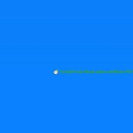
 akcií, ako aj právo požadovať prevod akcií si môžu akcioná
ohodnúť ako práva registrované v osobitných registroch v
vej stránke depozitára
,” dodal.
ESTNÉ OZNÁMENIE ZA OHOVÁRANIE kvôli správe na Fac
ýšené sankcie za nelegálne zamestnávanie od 1. januára 2
ložiť si občianske združenie alebo neziskovku?
ASR
/ úprava: redakcia
Vytlačiť celý článok alebo uložiť ako PDF
Odoslať emailom
ZDIEĽAŤ
TWEETNUŤ
by Vás zaujímať