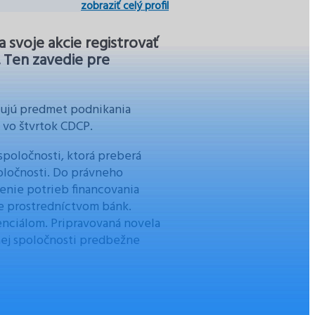
zobraziť celý profil
 svoje akcie registrovať
 Ten zavedie pre
obujú predmet podnikania
l vo štvrtok CDCP.
poločnosti, ktorá preberá
oločnosti. Do právneho
šenie potrieb financovania
ie prostredníctvom bánk.
enciálom. Pripravovaná novela
ej spoločnosti predbežne