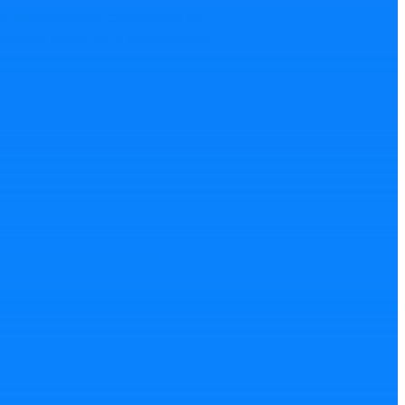
ri jednoduchej spoločnosti na
edených CDCP SR a prístupných
ebooku
026
Nahlásiť chybu