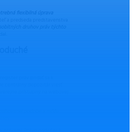
trebná flexibilná úprava
diteľ a predseda predstavenstva
sobitných druhov práv týchto
odal.
dnoduché
 register práv pridať sa k
de centrálny depozitár viesť
e verejne prístupný na webovej
aknihovanej podobe a môžu
Nagy.
 právami. Právo pridať sa k