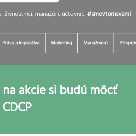
, živnostníci, manažéri, účtovníci
#smevtomsvami
Právo a legislatíva
Marketing
Manažment
PR sprá
 na akcie si budú môcť
v CDCP