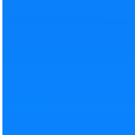
technológií. Trend sa týka USA aj
prevodu
Európy
akcie d
na webo
Zvýšenie nemocenských dávok v roku
2026
TR
Zv
Ako sa darí u nás zahraničným
Za
osobám?
zdroj:
T
Ako začať podnikať bez peňazí?
Čo zvážiť pri výbere výbavy pre
zamestnancov, aby ste ušetrili a zvýšili
bezpečnosť
Mohlo 