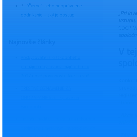
"Čierne" alebo neoprávnené
„
Pri inv
podnikanie – aký je postup...
vstupu,
CDCP Ma
spoločn
Najnovšie články
V te
Poskytovatelia krátkodobého
spol
prenájmu ubytovania majú od roku
2027 nové povinnosti. Aké to sú?
Konkrét
prevodu
TRESTNÉ OZNÁMENIE ZA
registe
OHOVÁRANIE kvôli správe na
stránke
Facebooku
„
Akcie 
Finanční riaditelia reagujú na rekordný
znieť i
pesimizmus masívnymi investíciami do
„
Táto s