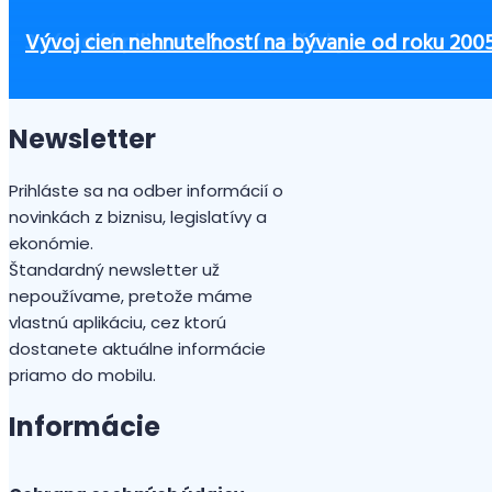
TRESTNÉ OZNÁMENIE ZA OHOVÁRANIE kvôli spr
Ako začať podnikať bez peňazí?
Čo zvážiť pri výbere výbavy pre zamestnancov, aby
Zvýšené sankcie za nelegálne zamestnávanie od 1.
3 zásadné piliere office manažérky
Vývoj cien nehnuteľností na bývanie od roku 200
Newsletter
Prihláste sa na odber informácií o
novinkách z biznisu, legislatívy a
ekonómie.
Štandardný newsletter už
nepoužívame, pretože máme
vlastnú aplikáciu, cez ktorú
dostanete aktuálne informácie
priamo do mobilu.
Informácie