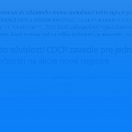
estovaní do základného imania spoločnosti tohto typu je po
 koexistencie a výstupu investora
,” ozrejmil generálny ria
rtin Wiedermann. „
Toto bude zabezpečené registráciou o
ostí, ktoré si medzi sebou môžu dohodnúť jej akcionári
,” d
jto súvislosti CDCP zavedie pre je
očnosti na akcie nové registre
ne, register akcionárov
jednoduchej spoločnosti na akcie
,
 akcií a register práv požadovať prevod akcií. Zároveň bu
r akcionárov jednoduchej spoločnosti na akcie, ktorý bud
 depozitára a je možné požiadať aj o výpis z neho.
jednoduchej spoločnosti na akcie môžu byť vydané len v z
ba na meno
,” spresnil riaditeľ úseku prevádzky CDCP Peter 
poločnosť môže vydávať kmeňové akcie a akcie s osobitnými