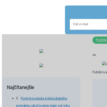
E-
mail
Podnik
xa
Publikova
Najčítanejšie
Poskytovatelia krátkodobého
prenájmu ubytovania majú od roku