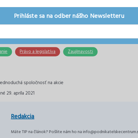
Prihláste sa na odber nášho Newsletteru
anie
Právo a legislatíva
Zaujímavosti
né 29. apríla 2021
Redakcia
Máte TIP na článok? Pošlite nám ho na info@podnikatelskecentrum.