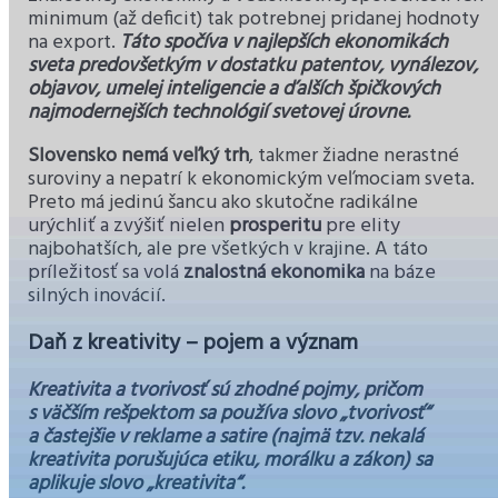
minimum (až deficit) tak potrebnej pridanej hodnoty
na export.
Táto spočíva v najlepších ekonomikách
sveta predovšetkým v dostatku patentov, vynálezov,
objavov, umelej inteligencie a ďalších špičkových
najmodernejších technológií svetovej úrovne.
Slovensko nemá veľký trh
, takmer žiadne nerastné
suroviny a nepatrí k ekonomickým veľmociam sveta.
Preto má jedinú šancu ako skutočne radikálne
urýchliť a zvýšiť nielen
prosperitu
pre elity
najbohatších, ale pre všetkých v krajine. A táto
príležitosť sa volá
znalostná ekonomika
na báze
silných inovácií.
Daň z kreativity – pojem a význam
Kreativita a tvorivosť sú zhodné pojmy, pričom
s väčším rešpektom sa používa slovo „tvorivosť“
a častejšie v reklame a satire (najmä tzv. nekalá
kreativita porušujúca etiku, morálku a zákon) sa
aplikuje slovo „kreativita“.