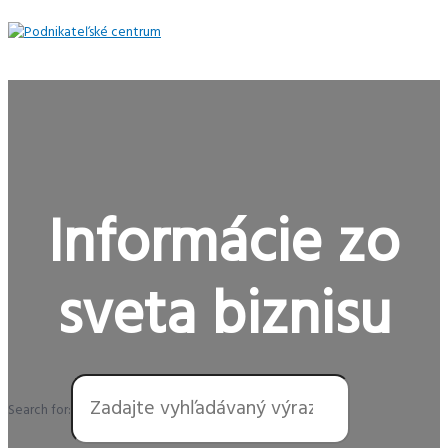
Preskočiť
na
obsah
Hlavné
Menu
Informácie zo
sveta biznisu
Search for: