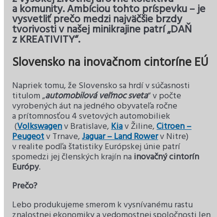
a komunity. Ambíciou tohto príspevku – je
vysvetliť prečo medzi najväčšie brzdy
tvorivosti v našej minikrajine patrí „DAŇ
z KREATIVITY“.
Slovensko na inovačnom cintoríne EÚ
Napriek tomu, že Slovensko sa hrdí v súčasnosti
titulom „
automobilová veľmoc sveta
“ v počte
vyrobených áut na jedného obyvateľa ročne
a prítomnosťou 4 svetových automobiliek
(
Volkswagen
v Bratislave,
Kia
v Žiline,
Citroen –
Peugeot
v Trnave,
Jaguar – Land Rower
v Nitre)
v realite podľa štatistiky Európskej únie patrí
spomedzi jej členských krajín na
inovačný cintorín
Európy
.
Prečo?
Lebo produkujeme smerom k vysnívanému rastu
znalostnej ekonomiky a vedomostnej spoločnosti len