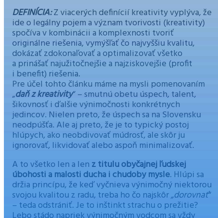
DEFINÍCIA:
Z viacerých definícií kreativity vyplýva, že
ide o legálny pojem a význam tvorivosti (kreativity)
spočíva v kombinácii a komplexnosti tvoriť
originálne riešenia, vymýšľať čo najvyššiu kvalitu,
dokázať zdokonaľovať a optimalizovať všetko
a prinášať najužitočnejšie a najziskovejšie (profit
i benefit) riešenia.
Pre účel tohto článku máme na mysli pomenovaním
„
daň z kreativity
“ – smutnú obetu úspech, talent,
šikovnosť i ďalšie výnimočnosti konkrétnych
jedincov. Nielen preto, že úspech sa na Slovensku
neodpúšťa. Ale aj preto, že je to typický postoj
hlúpych, ako neobdivovať múdrosť, ale skôr ju
ignorovať, likvidovať alebo aspoň minimalizovať.
A to všetko len a len
z titulu obyčajnej ľudskej
úbohosti a malosti ducha i chudoby mysle
. Hlúpi sa
držia princípu, že keď vyčnieva výnimočný niektorou
svojou kvalitou z radu, treba ho čo najskôr
„dorovnať
“
– teda odstrániť. Je to inštinkt strachu o prežitie?
Lebo stádo napriek výnimočným vodcom sa vždy