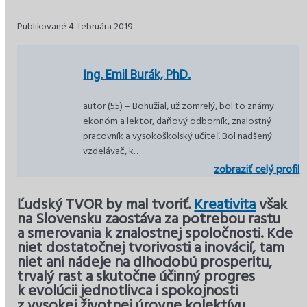
Publikované 4. februára 2019
Ing. Emil Burák, PhD.
autor (55) – Bohužial, už zomrelý, bol to známy
ekonóm a lektor, daňový odborník, znalostný
pracovník a vysokoškolský učiteľ. Bol nadšený
vzdelávač, k...
zobraziť celý profil
Ľudský TVOR by mal tvoriť.
Kreativita
však
na Slovensku zaostáva za potrebou rastu
a smerovania k znalostnej spoločnosti. Kde
niet dostatočnej tvorivosti a inovácií, tam
niet ani nádeje na dlhodobú prosperitu,
trvalý rast a skutočne účinný progres
k evolúcii jednotlivca i spokojnosti
z vysokej životnej úrovne kolektívu