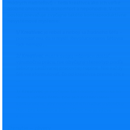
múdrych riaditeľov!) – teda kreatívca ako ich veľké
osobné ohrozenie, diskomfort a nepohodlie. V ich
postojí prevažuje zvyčajne takéto kontraproduktívne
nesystémové myslenie:
1/ Kreatívec
je rebel a nebojí sa žiadneho šéfa –
povedať mu, čo si myslí. Revolucionárov šéfovia
radi nemajú …
2/ Kreatívec
musí k svojej inšpirácii dostať
výnimočnú prácu, nie obyčajný stereotyp podľa
šablóny zaužívanej pracovnej náplne. Nie každý
šéf vie sformulovať, čo od kreatívca presne chce
…
3/ Kreatívec
je zvyčajne fakt dobrý, preto sa ho
drvivá väčšina šéfov bojí ako potenciálnej
konkurencie, aby neohrozil ich riadiacu stoličku.
Hoci pre kreatívca toto vôbec nie je výzva
a téma …
Zhrnutie – závery