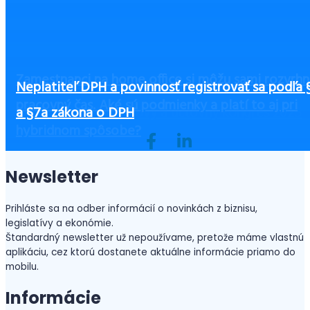
Zamestnanci na home office si môžu sami rozvrhn
Čo zvážiť pri výbere výbavy pre zamestnancov, 
Účtovníctvo v Maďarsku – prehľad kľúčových
Neplatiteľ DPH a povinnosť registrovať sa podľa 
pracovný čas. Aké sú podmienky a platí to aj pri
Ako začať podnikať bez peňazí?
ste ušetrili a zvýšili bezpečnosť
informácií
Československý daňový a účtovný kongres 2025
a §7a zákona o DPH
hybridnom spôsobe?
Newsletter
Prihláste sa na odber informácií o novinkách z biznisu,
legislatívy a ekonómie.
Štandardný newsletter už nepoužívame, pretože máme vlastnú
aplikáciu, cez ktorú dostanete aktuálne informácie priamo do
mobilu.
Informácie