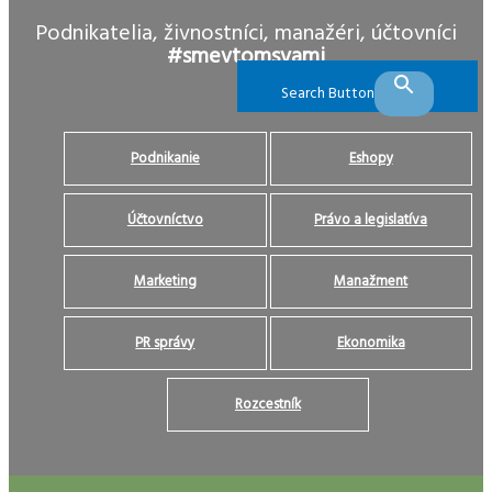
Podnikatelia, živnostníci, manažéri, účtovníci
#smevtomsvami
Search Button
Podnikanie
Eshopy
Účtovníctvo
Právo a legislatíva
Marketing
Manažment
PR správy
Ekonomika
Rozcestník