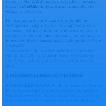
nevidia koľko
ČASU
(hodín, dní, týždňov, mesiacov,
rokov) a
ENERGIE
(driny, potu, umu, mozoľov) to
víťazov života stálo.
Neinšpirujú sa ich húževnatosťou, ale skôr im
vyčítajú, či im takýto život za to stojí. Veď predsa
v dnešnej hektickej dobe prílišného materializmu,
neadekvátneho konzumu, plytvania, pohodlnosti až
lenivosti netreba najmä pracovať, ale predovšetkým
si užívať?!
Tvorcovia však dumajú na inej kóte a v inej note:
Nielen brať, ale najmä dávať. Viacej tvoriť, menej
troviť. Namiesto prázdnych rečí, sú lepšie rýchle
činy.
Z náboženstva paradoxných prikázaní
PARADOXNÉ PRIKÁZANIA
– 10 ponaučení Dr. Kenta
M. Keitha ako nájsť vlastný zmysel v šialenom svete
v kontexte vyššie uvedeného pomenúvajú aj týchto
5 výziev „MAXÍM“ k ľudstvu, aby bol človek lepší: