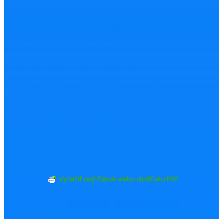
Formálne máme na Slovensku veľa platforiem
kreativity na čele aj s
Asociáciou kreativity
. Tieto
vedia čo treba robiť, ale nemajú finančné zdroje
a silnú spoločenskú objednávku. Súčasne sú bez
verejnej podpory. Ak má naša krajina zrýchliť
napredovanie k celospoločenskej prosperite
a modusu vivendi podstatne vyššej kvality
jednotlivcov, je načase začať si kreativitu uctievať
a múdrosť si vážiť, ale nie sa z nich usmievať. A teda
skoncovať v praxi s totálne hlúpou a spoločensky
kontraproduktívnou „daňou z kreativity“.
Ak Vás tento článok oslovil a zaujal – dávame do
pozornosti aj knihy autora „
SEBAROZVOJ
“;
„
KREATIVITA
“ a „
KOMUNIKÁCIA v konflikte a kríze
“.
Vytlačiť celý článok alebo uložiť ako PDF
ZDIEĽAŤ
TWEETNUŤ