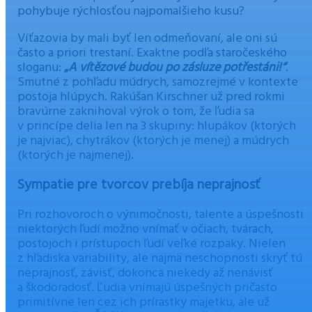
pohybuje rýchlosťou najpomalšieho kusu?
Víťazovia by mali byť len odmeňovaní, ale oni sú
často a priori trestaní. Exaktne podľa staročeského
sloganu:
„
A vítězové budou po zásluze potřestáni!“
.
Smutné z pohľadu múdrych, samozrejmé v kontexte
postoja hlúpych. Rakúšan Kirschner už pred rokmi
bravúrne zaknihoval výrok o tom, že ľudia sa
v princípe delia len na 3 skupiny: hlupákov (ktorých
je najviac), chytrákov (ktorých je menej) a múdrych
(ktorých je najmenej).
Sympatie pre tvorcov prebíja neprajnosť
Pri rozhovoroch o výnimočnosti, talente a úspešnosti
niektorých ľudí možno vnímať v očiach, tvárach,
postojoch i prístupoch ľudí veľké rozpaky. Nielen
z hľadiska variability, ale najmä neschopnosti skryť tú
neprajnosť, závisť, dokonca niekedy až nenávisť
a škodoradosť. Ľudia vnímajú úspešných pričasto
primitívne len cez ich prírastky majetku, ale už