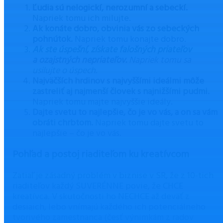
Ľudia sú nelogickí, nerozumní a sebeckí.
Napriek tomu ich milujte.
Ak konáte dobro, obvinia vás zo sebeckých
pohnútok.
Napriek tomu konajte dobro.
Ak ste úspešní, získate falošných priateľov
a ozajstných nepriateľov.
Napriek tomu sa
usilujte o úspech.
Najväčších hrdinov s najvyššími ideálmi môže
zastreliť aj najmenší človek s najnižšími pudmi.
Napriek tomu majte najvyššie ideály.
Dajte svetu to najlepšie, čo je vo vás, a on sa vám
obráti chrbtom.
Napriek tomu dajte svetu to
najlepšie – čo je vo vás.
Pohľad a postoj riaditeľom ku kreatívcom
Zatiaľ je zásadný problém v biznise v SR, že z 10-tich
riaditeľov každý SUVERÉNNE povie, že CHCE
kreatívca. V skutočnosti ho NECHCE až deväť z
desiaich, lebo vnímajú každého ich potenciálneho
tvorivého zamestnanca (česť výnimkám z radov