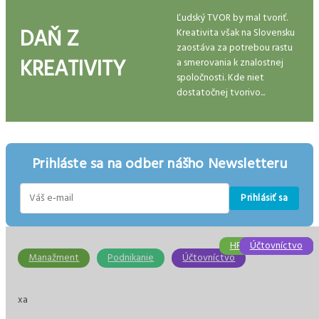
Ľudský TVOR by mal tvoriť.
DAŇ Z
Kreativita však na Slovensku
zaostáva za potrebou rastu
KREATIVITY
a smerovania k znalostnej
spoločnosti. Kde niet
dostatočnej tvorivo...
Prihláste sa na odber nášho Newsletteru
Prihlásiť sa
E-
mail
HR/Personalistika
Účtovníctvo
Účtovníctvo
Ekonomika
Ekonomika
Dane
Manažment
Podnikanie
Účtovníctvo
xa