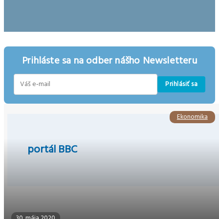
Prihláste sa na odber nášho Newsletteru
Prihlásiť sa
E-
mail
Ekonomika
portál BBC
30. mája 2020