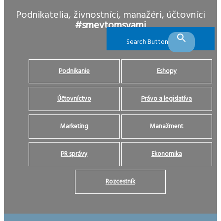
Podnikatelia, živnostníci, manažéri, účtovníci
#smevtomsvami
Search Button
Podnikanie
Eshopy
Účtovníctvo
Právo a legislatíva
Marketing
Manažment
PR správy
Ekonomika
Rozcestník