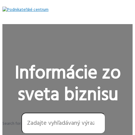
Preskočiť
na
obsah
Hlavné
Menu
Informácie zo
sveta biznisu
Search for: