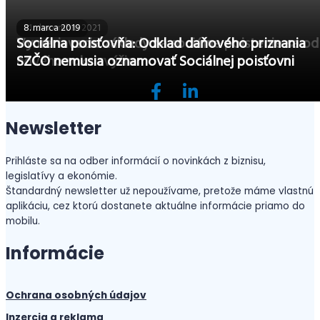
21. decembra 2021
8. marca 2019
Vymeriavacie základy na sociálne poistenie sa od
Sociálna poisťovňa: Odklad daňového priznania
nového roka zvýšia
SZČO nemusia oznamovať Sociálnej poisťovni
Newsletter
Prihláste sa na odber informácií o novinkách z biznisu,
legislatívy a ekonómie.
Štandardný newsletter už nepoužívame, pretože máme vlastnú
aplikáciu, cez ktorú dostanete aktuálne informácie priamo do
mobilu.
Informácie
Ochrana osobných údajov
Inzercia a reklama