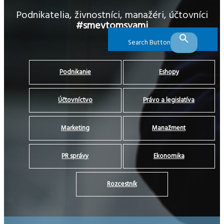
Podnikatelia, živnostníci, manažéri, účtovníci
#smevtomsvami
Search Button
Podnikanie
Eshopy
Účtovníctvo
Právo a legislatíva
Marketing
Manažment
PR správy
Ekonomika
Rozcestník