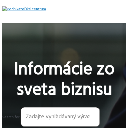
Preskočiť
na
obsah
Hlavné
Menu
Informácie zo
sveta biznisu
Search for: