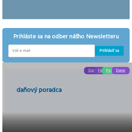
Prihláste sa na odber nášho Newsletteru
Prihlásiť sa
E-
mail
Daňové poradenstvo
Daňové priznanie
Finančná správa
Účtovníctvo
Podnikanie
Podnikanie
Ekonomika
Dane
Dane
daňový poradca