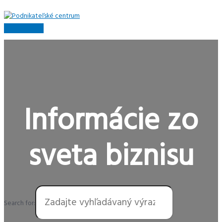
Preskočiť
na
obsah
Hlavné
Menu
Informácie zo
sveta biznisu
Search for: