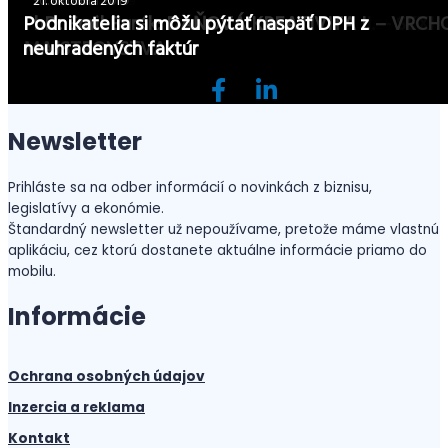
15. augusta 2020
27. marca 2020
29. februára 2020
7. januára 2020
28. decembra 2019
4. decembra 2019
5. novembra 2019
30. októbra 2019
21. októbra 2019
WEBINÁR dane a odvody s odborníkom:
poradenstve. Kto sa môže stať daňovým poradc
Finančná správa sa zameriava na transferové
PhD. Emil Burák: DAŇOVÁ KREATIVITA II. – SEXI
PhD. Emil Burák: DAŇOVÁ KREATIVITA I. – VRCH
Podnikatelia si môžu pýtať naspäť DPH z
Cezhraničný home office
Poukázanie 2% z daní
po novom? Prečítajte si
7 dôležitých zmien pri správe daní pre rok 2020
Štát preplatí takmer polovicu nákladov na inovác
oceňovanie
DANE, ako na ne?
MAJSTROVSTVA
neuhradených faktúr
Newsletter
Prihláste sa na odber informácií o novinkách z biznisu,
legislatívy a ekonómie.
Štandardný newsletter už nepoužívame, pretože máme vlastnú
aplikáciu, cez ktorú dostanete aktuálne informácie priamo do
mobilu.
Informácie
Ochrana osobných údajov
Inzercia a reklama
Kontakt