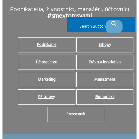
Podnikatelia, živnostníci, manažéri, účtovníci
#smevtomsvami
Search Button
Podnikanie
Eshopy
Účtovníctvo
Právo a legislatíva
Marketing
Manažment
PR správy
Ekonomika
Rozcestník