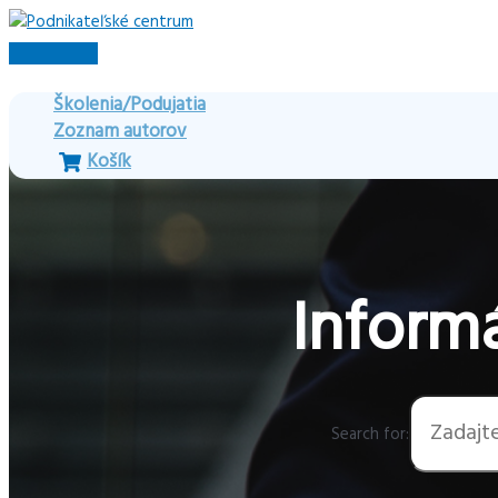
Preskočiť
na
Hlavné
obsah
Menu
Školenia/Podujatia
Zoznam autorov
Košík
Informá
Search for: