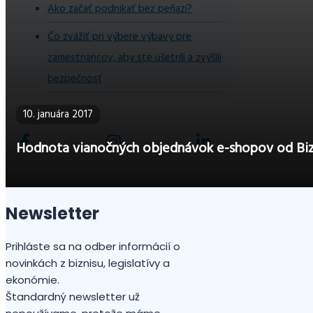
Ako začať podnikať bez peňazí?
Čo zvážiť pri výbere výbavy pre
zamestnancov, aby ste ušetrili a zvýšili
bezpečnosť
10. januára 2017
Hodnota vianočných objednávok e-shopov od Biz
Newsletter
Prihláste sa na odber informácií o
novinkách z biznisu, legislatívy a
ekonómie.
Štandardný newsletter už