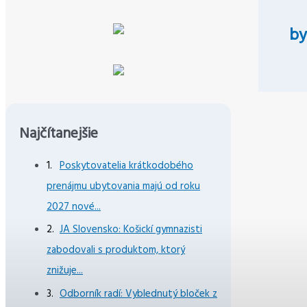
by
Najčítanejšie
Poskytovatelia krátkodobého
prenájmu ubytovania majú od roku
2027 nové...
JA Slovensko: Košickí gymnazisti
zabodovali s produktom, ktorý
znižuje...
Odborník radí: Vyblednutý bloček z