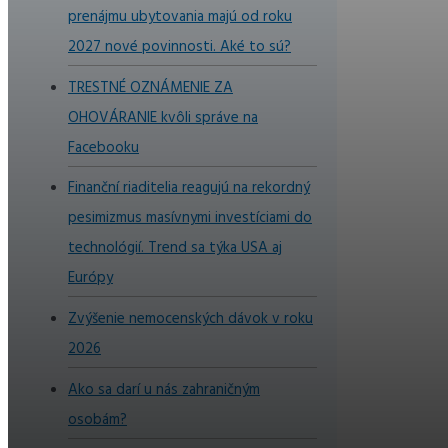
prenájmu ubytovania majú od roku
2027 nové povinnosti. Aké to sú?
TRESTNÉ OZNÁMENIE ZA
OHOVÁRANIE kvôli správe na
Facebooku
Finanční riaditelia reagujú na rekordný
pesimizmus masívnymi investíciami do
technológií. Trend sa týka USA aj
Európy
Zvýšenie nemocenských dávok v roku
2026
Ako sa darí u nás zahraničným
osobám?