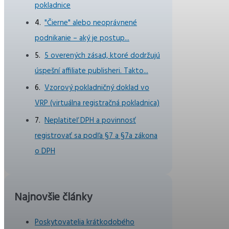
pokladnice
"Čierne" alebo neoprávnené
podnikanie – aký je postup...
5 overených zásad, ktoré dodržujú
úspešní affiliate publisheri. Takto...
Vzorový pokladničný doklad vo
VRP (virtuálna registračná pokladnica)
Neplatiteľ DPH a povinnosť
registrovať sa podľa §7 a §7a zákona
o DPH
Najnovšie články
Poskytovatelia krátkodobého