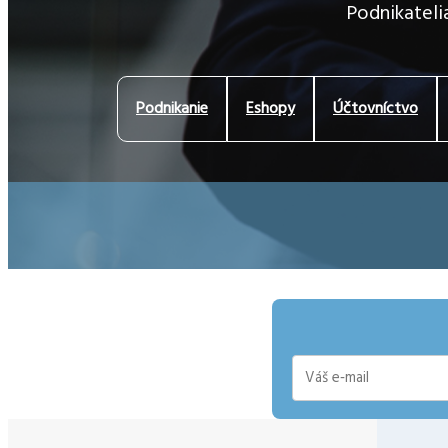
Podnikatelia
Podnikanie
Eshopy
Účtovníctvo
E-
mail