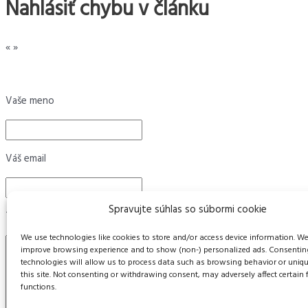
Nahlásiť chybu v článku
«
»
Vaše meno
Váš email
Spravujte súhlas so súbormi cookie
Text správy
We use technologies like cookies to store and/or access device information. We
improve browsing experience and to show (non-) personalized ads. Consentin
technologies will allow us to process data such as browsing behavior or uniq
this site. Not consenting or withdrawing consent, may adversely affect certain
functions.