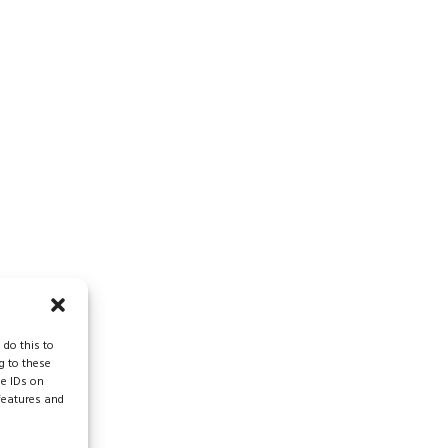
 do this to
g to these
ue IDs on
 features and