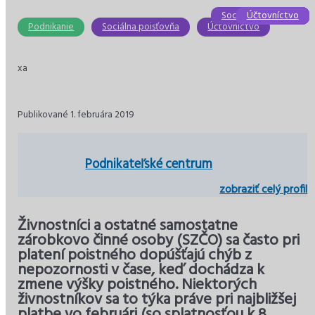
Sociálna poisťovňa
Účtovníctvo
Účtovníctvo
Ekonomika
Ekonomika
Dane
Podnikanie
Sociálna poisťovňa
Účtovníctvo
xa
Publikované 1. februára 2019
Podnikateľské centrum
zobraziť celý profil
Živnostníci a ostatné samostatne
zárobkovo činné osoby (SZČO) sa často pri
platení poistného dopúšťajú chýb z
nepozornosti v čase, keď dochádza k
zmene výšky poistného. Niektorých
živnostníkov sa to týka práve pri najbližšej
platbe vo februári (so splatnosťou k 8.