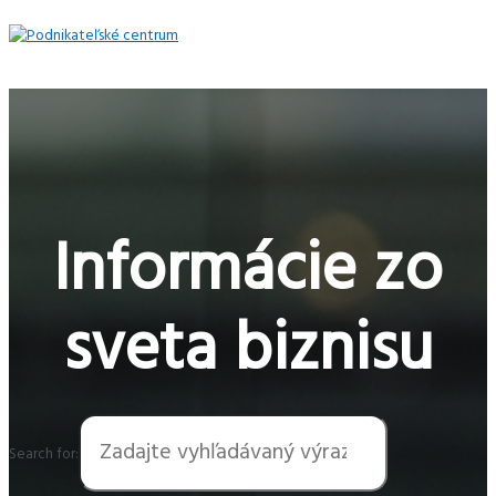
Preskočiť
na
obsah
Hlavné
Menu
Informácie zo
sveta biznisu
Search for: