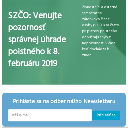
Živnostníci a ostatné
SZČO: Venujte
samostatne
zárobkovo činné
pozornosť
osoby (SZČO) sa často
pri platení poistného
správnej úhrade
dopúšťajú chýb z
nepozornosti v čase,
poistného k 8.
keď dochádza k
zmen...
februáru 2019
Prihláste sa na odber nášho Newsletteru
Prihlásiť sa
E-
mail