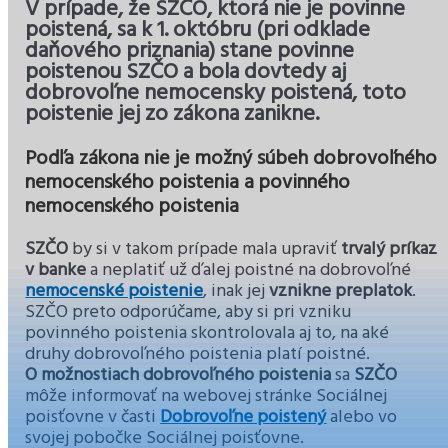
V prípade, že SZČO, ktorá nie je povinne
poistená, sa k 1. októbru (pri odklade
daňového priznania) stane povinne
poistenou SZČO a bola dovtedy aj
dobrovoľne nemocensky poistená, toto
poistenie jej zo zákona zanikne.
Podľa zákona nie je možný súbeh dobrovoľného
nemocenského poistenia a povinného
nemocenského poistenia
SZČO
by si v takom prípade mala upraviť
trvalý príkaz
v banke
a neplatiť už ďalej poistné na dobrovoľné
nemocenské poistenie
, inak jej
vznikne preplatok
.
SZČO preto odporúčame, aby si pri vzniku
povinného poistenia skontrolovala aj to, na aké
druhy dobrovoľného poistenia platí poistné.
O možnostiach dobrovoľného poistenia
sa
SZČO
môže informovať na webovej stránke Sociálnej
poisťovne v časti
Dobrovoľne poistený
alebo vo
svojej pobočke Sociálnej poisťovne.