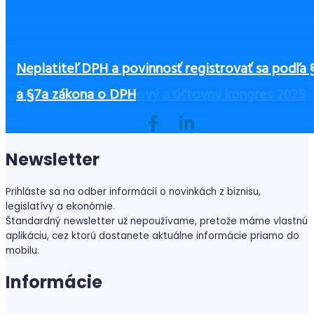
Čo zvážiť pri výbere výbavy pre zamestnancov, 
Zamestnávatelia pozor! Sociálna poisťovňa uložil
Účtovníctvo v Maďarsku – prehľad kľúčových
Neplatiteľ DPH a povinnosť registrovať sa podľa 
Ako začať podnikať bez peňazí?
ste ušetrili a zvýšili bezpečnosť
povinné lehoty na predkladanie ELDZ
informácií
Československý daňový a účtovný kongres 2025
a §7a zákona o DPH
Newsletter
Prihláste sa na odber informácií o novinkách z biznisu,
legislatívy a ekonómie.
Štandardný newsletter už nepoužívame, pretože máme vlastnú
aplikáciu, cez ktorú dostanete aktuálne informácie priamo do
mobilu.
Informácie