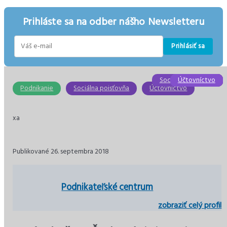
Prihláste sa na odber nášho Newsletteru
Prihlásiť sa
E-
mail
Sociálna poisťovňa
Účtovníctvo
Účtovníctvo
Ekonomika
Ekonomika
Dane
Podnikanie
Sociálna poisťovňa
Účtovníctvo
xa
Publikované 26. septembra 2018
Podnikateľské centrum
zobraziť celý profil