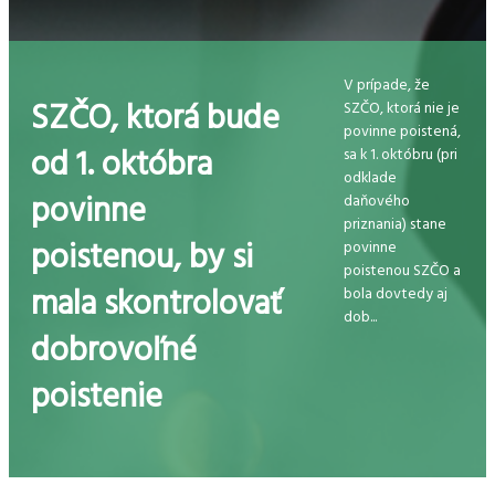
V prípade, že
SZČO, ktorá bude
SZČO, ktorá nie je
povinne poistená,
od 1. októbra
sa k 1. októbru (pri
odklade
povinne
daňového
priznania) stane
poistenou, by si
povinne
poistenou SZČO a
mala skontrolovať
bola dovtedy aj
dob...
dobrovoľné
poistenie