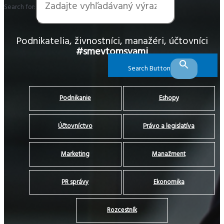
Search for:
Podnikatelia, živnostníci, manažéri, účtovníci
#smevtomsvami
Search Button
Podnikanie
Eshopy
Účtovníctvo
Právo a legislatíva
Marketing
Manažment
PR správy
Ekonomika
Rozcestník