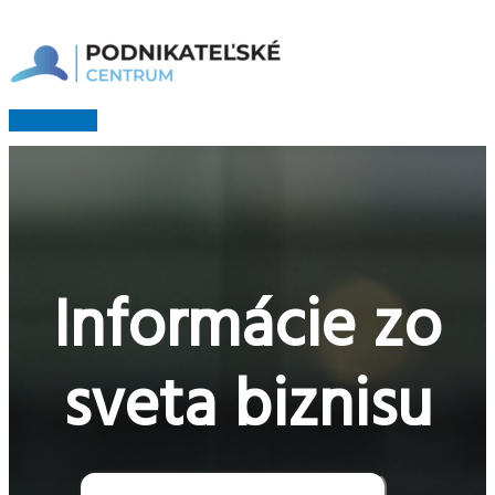
Preskočiť
na
obsah
Hlavné
Menu
Informácie zo
sveta biznisu