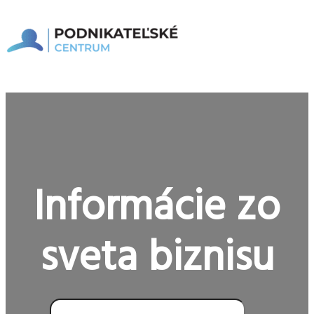
Preskočiť
na
obsah
Hlavné
Menu
Informácie zo
sveta biznisu