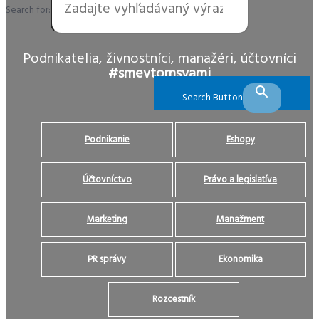
Search for:
Podnikatelia, živnostníci, manažéri, účtovníci
#smevtomsvami
Search Button
Podnikanie
Eshopy
Účtovníctvo
Právo a legislatíva
Marketing
Manažment
PR správy
Ekonomika
Rozcestník