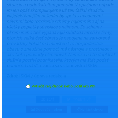
situáciu a podnikateľom pomohli. V opačnom prípade
im len opäť skomplikujeme už tak ťažkú situáciu.
Najefektívnejším riešením by spolu s uvedenými
návrhmi bolo rozšírenie schémy nájomného aj na
všetky poplatky súvisiace s nájmom. Zo schémy
okrem iného tiež vypadávajú subdodávateľské firmy,
ktorých veľká časť obratu je napojená na zatvorené
prevádzky.Pokiaľ má ministerstvo hospodárstva
obavu o zneužitie pomoci, má nástroje a prostriedky,
ako tieto podvody eliminovať. Nemôžu na to doplácať
slušní a poctiví podnikatelia, ktorým má štát podať
pomocnú ruku
“, uvádza sa v stanovisku ISKM.
Zdroj: ISKM / úprava redakcia
Vytlačiť celý článok alebo uložiť ako PDF
ZDIEĽAŤ
TWEETNUŤ
Odoslať emailom
Nahlásiť chybu