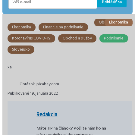
Prihlásiť sa
E-
mail
Obchod a služby
Ekonomika
Ekonomika
Ekonomika
Slovensko
Slovensko
Ekonomika
Financie na podnikanie
Koronavírus COVID-19
Obchod a služby
Podnikanie
Slovensko
xa
Obrázok: pixabay.com
Publikované 19. januára 2022
Redakcia
Máte TIP na článok? Pošlite nám ho na