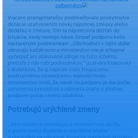
odborníkov
Viacero prenajímateľov podmieňovalo poskytnutie
dotácie uzatvorením novej nájomnej zmluvy alebo
dodatku k zmluve, čím sa nájomcovia dostali do
situácie, kedy nemajú nárok čerpať podporu kvôli
nastaveným podmienkam.
„Obchodníci v tejto dobe
obracajú každé euro a ministerstvo nie je schopné
vyčerpať ani alokované zdroje na túto schému,
pretože z nás robí podvodníkov,“
uzatvára Krakovský
s dodatkom, že aj napriek stále trvajúcemu
podstatnému obmedzeniu maloobchodu
ministerstvo tvrdí, že nárok na podporu je iba počas
zatvorenia prevádzok a odmieta úvahy o plošnej
podpore počas celého obdobia.
Potrebujú urýchlené zmeny
,
,Ako iniciatíva zastrešujúca maloobchod, služby
a gastro preto žiadame o urýchlené zmeny
v dotáciách na nájomné, ktoré by zohľadnili aktuálnu