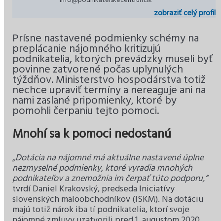
info@podnikatelskecentrum.sk
zobraziť celý profil
Prísne nastavené podmienky schémy na
preplácanie nájomného kritizujú
podnikatelia, ktorých prevádzky museli byť
povinne zatvorené počas uplynulých
týždňov. Ministerstvo hospodárstva totiž
nechce upraviť termíny a nereaguje ani na
nami zaslané pripomienky, ktoré by
pomohli čerpaniu tejto pomoci.
Mnohí sa k pomoci nedostanú
„Dotácia na nájomné má aktuálne nastavené úplne
nezmyselné podmienky, ktoré vyradia mnohých
podnikateľov a znemožnia im čerpať túto podporu,“
tvrdí Daniel Krakovský, predseda Iniciatívy
slovenských maloobchodníkov (ISKM). Na dotáciu
majú totiž nárok iba tí podnikatelia, ktorí svoje
nájomné zmluvy uzatvorili pred 1. augustom 2020,