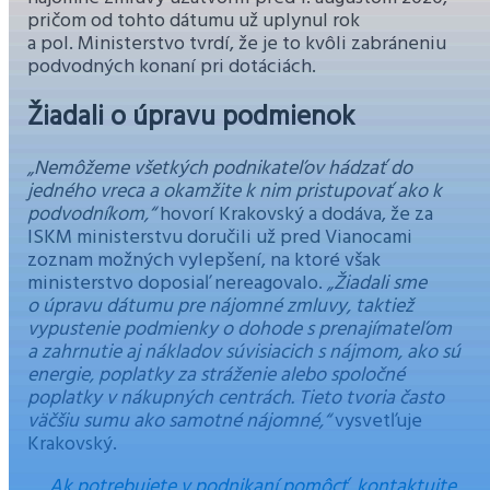
pričom od tohto dátumu už uplynul rok
a pol. Ministerstvo tvrdí, že je to kvôli zabráneniu
podvodných konaní pri dotáciách.
Žiadali o úpravu podmienok
„Nemôžeme všetkých podnikateľov hádzať do
jedného vreca a okamžite k nim pristupovať ako k
podvodníkom,“
hovorí Krakovský a dodáva, že za
ISKM ministerstvu doručili už pred Vianocami
zoznam možných vylepšení, na ktoré však
ministerstvo doposiaľ nereagovalo.
„Žiadali sme
o úpravu dátumu pre nájomné zmluvy, taktiež
vypustenie podmienky o dohode s prenajímateľom
a zahrnutie aj nákladov súvisiacich s nájmom, ako sú
energie, poplatky za stráženie alebo spoločné
poplatky v nákupných centrách. Tieto tvoria často
väčšiu sumu ako samotné nájomné,“
vysvetľuje
Krakovský.
Ak potrebujete v podnikaní pomôcť, kontaktujte