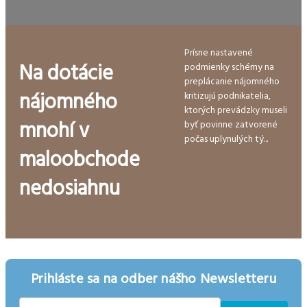
Prísne nastavené
Na dotácie
podmienky schémy na
preplácanie nájomného
nájomného
kritizujú podnikatelia,
ktorých prevádzky museli
mnohí v
byť povinne zatvorené
počas uplynulých tý...
maloobchode
nedosiahnu
Prihláste sa na odber nášho Newsletteru