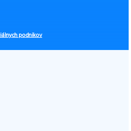
ú ďalej
iálnych podnikov