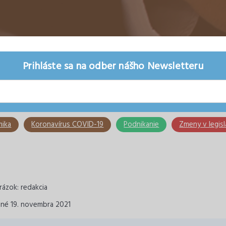
Prihláste sa na odber nášho Newsletteru
ika
Koronavírus COVID-19
Podnikanie
Zmeny v legisl
ázok: redakcia
ané 19. novembra 2021