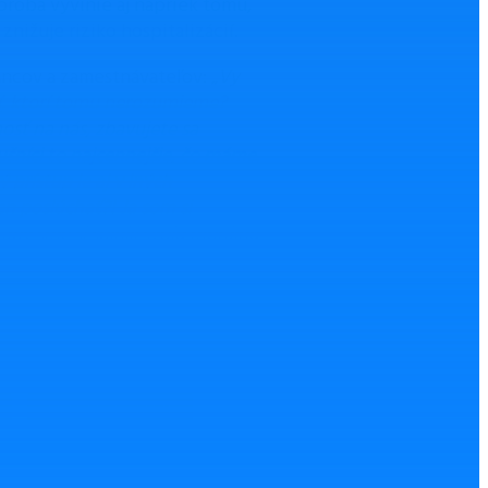
oroba vyvinie aj napriek tomu,
ižuje riziko hospitalizácií.
ancov a zamestnávateľov: „
Vy
tí, ktorí tomu nerozumieme?
sť na nás, zbavujete sa
ušníci to najcennejšie, čo máme.
 prístup je aj v iných
en poslúchať?! Ja som si
by sme si splnili svoju morálnu
Nahlásiť chybu