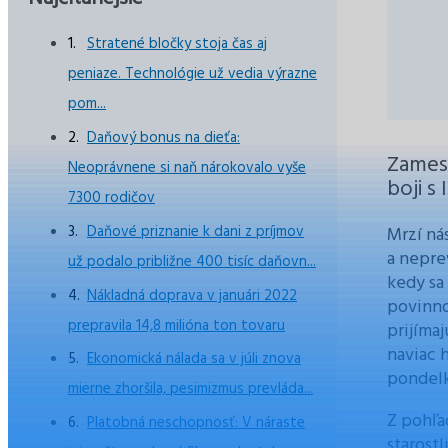
Stratené bločky stoja čas aj
peniaze. Technológie už vedia výrazne
pom...
Daňový bonus na dieťa:
Zamest
Neoprávnene si naň nárokovalo vyše
boji s
7300 rodičov
Daňové priznanie k dani z príjmov
Mrzí ná
a neprev
už podalo približne 400 tisíc daňovn...
kedy sa
Nákladná doprava v januári 2022
povinno
prepravila 14,8 milióna ton tovaru
prijíma
naviac 
Ekonomická nálada sa v júli znova
pondelk
mierne zhoršila, pesimizmus prevláda...
Z pohľa
Platobná neschopnosť: V náraste
starostl