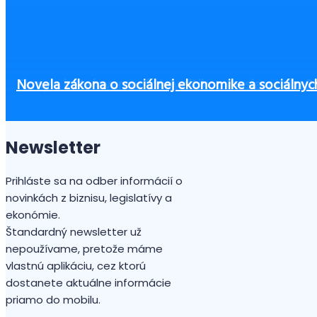
Zvýšenie nemocenských dávok v roku 2026
Ako začať podnikať bez peňazí?
Čo zvážiť pri výbere výbavy pre zamestnancov, aby
Máte vo firme živnostníkov a obávate sa “švarcs
Firmy s inštalovanou fotovoltikou musia v roku 20
Novela zákona o sociálnej ekonomike a sociálnyc
Newsletter
Prihláste sa na odber informácií o
novinkách z biznisu, legislatívy a
ekonómie.
Štandardný newsletter už
nepoužívame, pretože máme
vlastnú aplikáciu, cez ktorú
dostanete aktuálne informácie
priamo do mobilu.