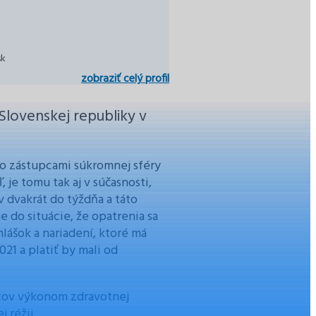
sk
zobraziť celý profil
lovenskej republiky v
 so zástupcami súkromnej sféry
 je tomu tak aj v súčasnosti,
dvakrát do týždňa a táto
 do situácie, že opatrenia sa
hlášok a nariadení, ktoré má
21 a platiť by mali od
cov výkonom zdravotnej
ej réžii.