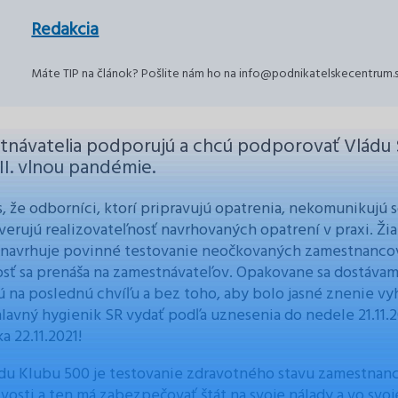
Redakcia
Máte TIP na článok? Pošlite nám ho na info@podnikatelskecentrum.
návatelia podporujú a chcú podporovať Vládu S
 III. vlnou pandémie.
s, že odborníci, ktorí pripravujú opatrenia, nekomunikujú
erujú realizovateľnosť navrhovaných opatrení v praxi. Žiaľ,
 navrhuje povinné testovanie neočkovaných zamestnancov 
sť sa prenáša na zamestnávateľov. Opakovane sa dostávame
jú na poslednú chvíľu a bez toho, aby bolo jasné znenie vy
hlavný hygienik SR vydať podľa uznesenia do nedele 21.11.20
a 22.11.2021!
du Klubu 500 je testovanie zdravotného stavu zamestnan
ivosti a ten má zabezpečovať štát na svoje nálady a vo svoj