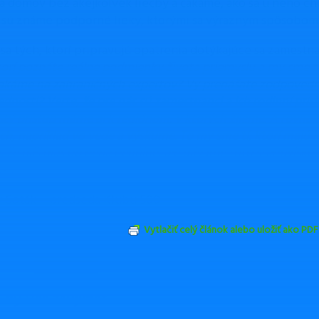
a domov bez akejkoľvek liečby a čakáme, ako sa u neho ch
 sú známe podporné lieky, ktorými sa výrazným spôsobom zn
sa tých, ktorí pripravujú opatrenia dotýkajúce sa zamestn
 ktorí poznáte reálne podmienky života priemyslu a my sme 
akáme na zahraničných expertov? Vy prenášate zodpovedno
nosti? Verte, že pre nás sú zamestnanci a ich rodinní prísl
stý prístup máme aj k regiónom, v ktorých žijeme. A rovnaký
ch, napríklad vo vede a výskume. To my sme tí, ktorí majú l
 že náš hlas do neba nedôjde, ale dávame toto stanovisko, a
sť.“
r Soták – predseda Klubu 500
Vytlačiť celý článok alebo uložiť ako PDF
Odoslať emailom
ZDIEĽAŤ
TWEETNUŤ
by Vás zaujímať