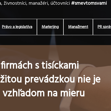
, živnostníci, manažéri, účtovníci
#smevtomsvami
Právo a legislatíva
Marketing
Manažment
PR sprá
firmách s tisíckami
žitou prevádzkou nie je
e vzhľadom na mieru