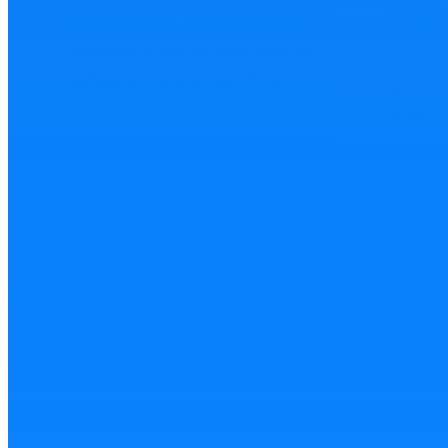
pacient
Finanční riaditelia reagujú na rekordný
že dnes
pesimizmus masívnymi investíciami do
Pýtame 
technológií. Trend sa týka USA aj
ste tí,
Európy
Alebo č
zodpoved
Zvýšenie nemocenských dávok v roku
A taký i
2026
oblastia
vedomý,
Ako sa darí u nás zahraničným
povinno
osobám?
Vladimí
Ako začať podnikať bez peňazí?
Čo zvážiť pri výbere výbavy pre
zamestnancov, aby ste ušetrili a zvýšili
bezpečnosť
Mohlo 