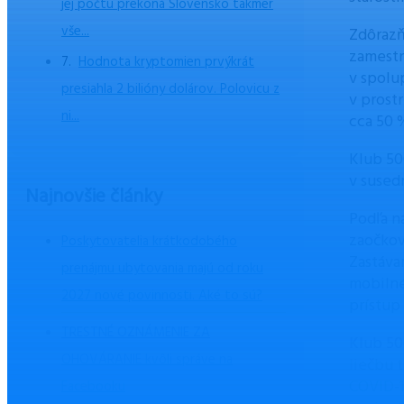
jej počtu prekoná Slovensko takmer
vše...
Zdôrazň
zamestn
Hodnota kryptomien prvýkrát
v spolu
presiahla 2 bilióny dolárov. Polovicu z
v prost
ni...
cca 50 
Klub 50
v sused
Najnovšie články
Podľa n
zaočkov
Poskytovatelia krátkodobého
Zastáva
prenájmu ubytovania majú od roku
mobilné
2027 nové povinnosti. Aké to sú?
prístup
TRESTNÉ OZNÁMENIE ZA
Klub 50
OHOVÁRANIE kvôli správe na
liečbu t
COVID-1
Facebooku