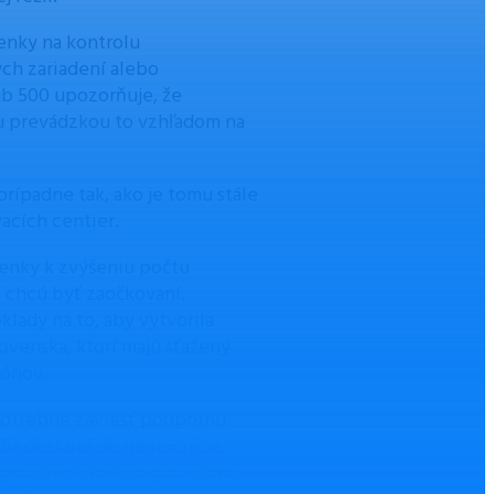
enky na kontrolu
ch zariadení alebo
lub 500 upozorňuje, že
ou prevádzkou to vzhľadom na
rípadne tak, ako je tomu stále
acích centier.
ienky k zvýšeniu počtu
í chcú byť zaočkovaní.
lady na to, aby vytvorila
lovenska, ktorí majú sťažený
iónov.
 potrebné zaviesť podpornú
ľudia dostanú do nemocnice.
agnostike ktorého posielame