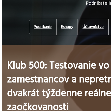
Podnikatelia
Podnikanie
Eshopy
Účtovníctvo
Klub 500: Testovanie vo 
zamestnancov a nepretr
dvakrát týždenne reáln
zaočkovanosti