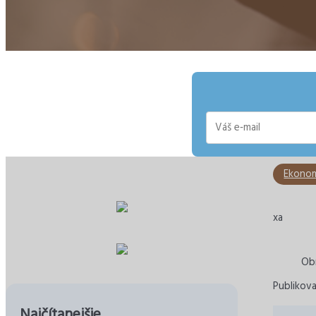
E-
mail
Ekonom
xa
Obr
Publikov
Najčítanejšie