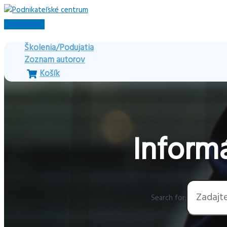
Preskočiť
na
Hlavné
obsah
Menu
Školenia/Podujatia
Zoznam autorov
Košík
Informá
Search for: