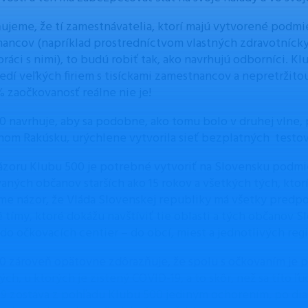
ujeme, že tí zamestnávatelia, ktorí majú vytvorené podmi
ancov (napríklad prostredníctvom vlastných zdravotnícky
práci s nimi), to budú robiť tak, ako navrhujú odborníci. K
redí veľkých firiem s tisíckami zamestnancov a nepretržit
% zaočkovanosť reálne nie je!
0 navrhuje, aby sa podobne, ako tomu bolo v druhej vlne, p
nom Rakúsku, urýchlene vytvorila sieť bezplatných testov
ázoru Klubu 500 je potrebné vytvoriť na Slovensku podm
aných občanov starších ako 15 rokov a všetkých tých, ktor
me názor, že Vláda Slovenskej republiky má všetky predpok
 tímy, ktoré dokážu navštíviť tie oblasti a tých občanov S
 do očkovacích centier – do obcí, miest a jednotlivých reg
0 zároveň opätovne zdôrazňuje, že spolu s očkovaním je
ých, u ktorých je zistený COVID-19, a to skôr, než sa títo 
9 zostáva z pohľadu Klubu 500 jediným ochorením, po di