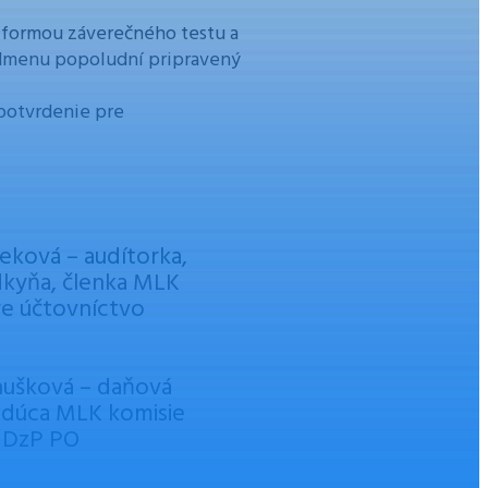
 formou záverečného testu a
 odmenu popoludní pripravený
potvrdenie pre
eková – audítorka,
kyňa, členka MLK
re účtovníctvo
anušková – daňová
edúca MLK komisie
 DzP PO