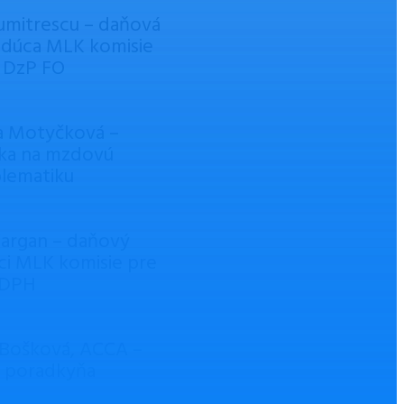
umitrescu – daňová
edúca MLK komisie
 DzP FO
a Motyčková –
ka na mzdovú
lematiku
Vargan – daňový
ci MLK komisie pre
DPH
 Bošková, ACCA –
 poradkyňa