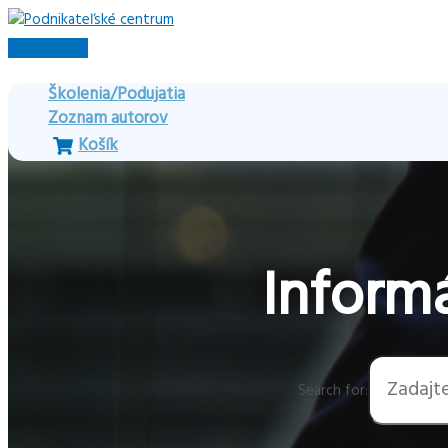
Preskočiť
na
Hlavné
obsah
Menu
Školenia/Podujatia
Zoznam autorov
Košík
Informá
Search for: