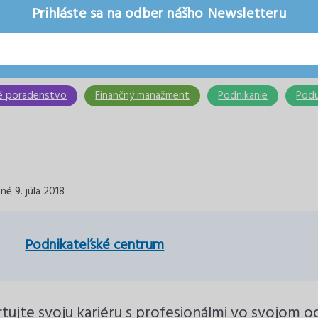
Prihláste sa na odber nášho Newsletteru
é poradenstvo
Finančný manažment
Podnikanie
Podu
né 9. júla 2018
Podnikateľské centrum
tujte svoju kariéru s profesionálmi vo svojom 