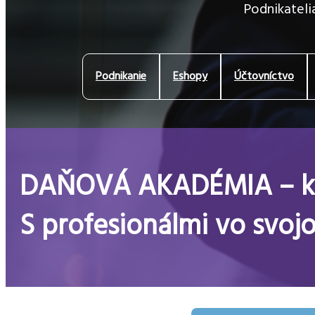
Podnikatelia
Podnikanie
Eshopy
Účtovníctvo
DAŇOVÁ AKADÉMIA – kva
S profesionálmi vo svo