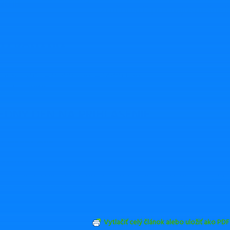
.2018
zručnosti” pre najúspešnej
M KONANIA
ember 2018 – 08:00 hod. – 14:00 hod.
tember 2018
EDNÝ DEŇ NA PRIHLÁSENIE
1. august 2018
 seminára sú zahrnuté materiály, občerstvenie a obed.
obratislavských účastníkov odporúčame ubytovanie v
hote
nie zľavy prosíme uviesť, že sa zúčastníte vzdelávacieho po
sa
na Vašu účasť.
Vytlačiť celý článok alebo uložiť ako PDF