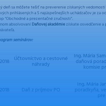
ý deň sa môžete tešiť na preverenie získaných vedomostí
rvých prihlásených a 5 najúspešnejších uchádzačov je za
p “Obchodné a prezentačné zručnosti”.
šnom absolvovaní
Daňovej akadémie
získate osvedčenie a 
ávateľa.
ogram seminárov:
Ing. Mária Sam
Účtovníctvo a cestovné
.2018
daňová porad
náhrady
komisie p
Ing. Mária J
.2018
Daň z príjmov PO
poradkyňa, v
pre