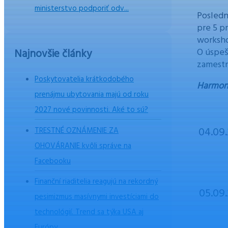
ministerstvo podporiť odv...
Posledn
pre 5 p
worksho
O úspe
Najnovšie články
zamestn
Poskytovatelia krátkodobého
Harmon
prenájmu ubytovania majú od roku
2027 nové povinnosti. Aké to sú?
04.09
TRESTNÉ OZNÁMENIE ZA
OHOVÁRANIE kvôli správe na
Facebooku
Finanční riaditelia reagujú na rekordný
05.09
pesimizmus masívnymi investíciami do
technológií. Trend sa týka USA aj
Európy