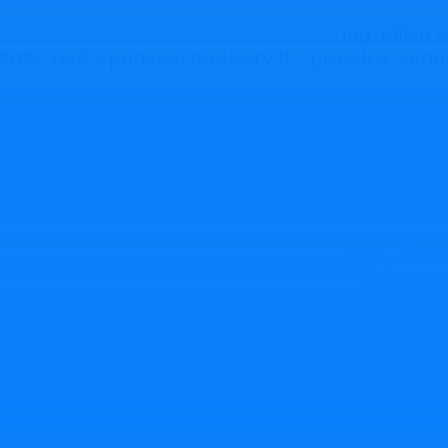
Ing. Milan 
.2018
Daň z pridanej hodnoty II.
poradca, vedú
Ing. Vladimí
.2018
Ďalšie dane
p
Mgr. Zuza
.2018
Právne minimum
Kolenová
Daňový poriadok a daňová
Ing. Božena J
.2018
kontrola
úrad pre vybra
Záverečný test + workshop “Obchodné