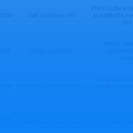
PhDr. Ľubica D
.2018
Daň z príjmov FO
poradkyňa, v
pre
RNDr. Jan
.2018
Mzdy a odvody
odborníč
prob
Ing. Milan 
.2018
Daň z pridanej hodnoty I.
poradca, vedú
Medzinárodné zdaňovanie,
Ing. Marcela
.2018
transferové oceňovanie
daňová