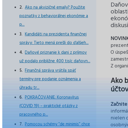
Daňová
Ako na akvizičné emaily? Použite
oblast
poznatky z behaviorálnej ekonómie a
ekonóm
diskus
p...
Kandidáti na prezidenta finančnej
NOVIN
správy: Tieto mená prešli do ďalšieh...
prezent
O úspe
Daňové priznanie k dani z príjmov
zamestn
už podalo približne 400 tisíc daňovn...
Z organ
Finančná správa vrátila späť
Ako 
termíny pre podanie oznámenia a
účto
úhradu tr...
POKRAČOVANIE: Koronavírus
Začnite
(COVID 19) – praktické otázky z
informác
pracovného p...
nielen 
osobnýc
Pomocou schémy “de minimis” chce