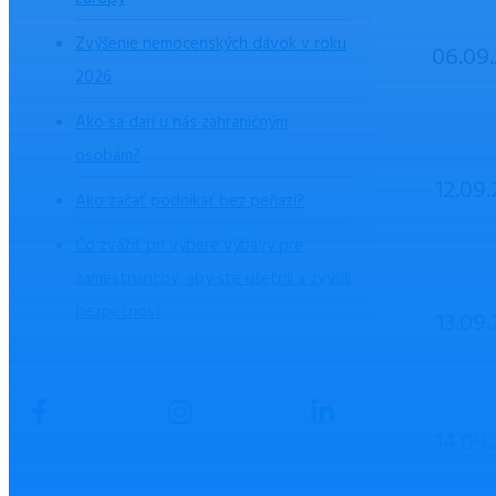
Zvýšenie nemocenských dávok v roku
06.09
2026
Ako sa darí u nás zahraničným
osobám?
12.09
Ako začať podnikať bez peňazí?
Čo zvážiť pri výbere výbavy pre
zamestnancov, aby ste ušetrili a zvýšili
bezpečnosť
13.09
14.09