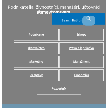
Podnikatelia, živnostníci, manažéri, účtovníci
#smevtomsvami
Search Button
Podnikanie
Eshopy
Účtovníctvo
Právo a legislatíva
Marketing
Manažment
PR správy
Ekonomika
Rozcestník