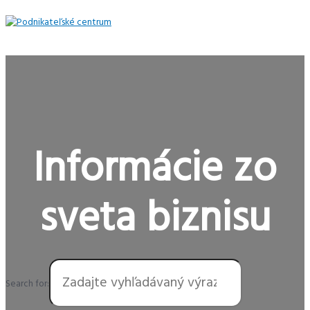
Preskočiť
na
obsah
Hlavné
Menu
Informácie zo
sveta biznisu
Search for: