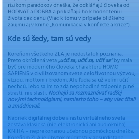
rizikom paradoxov dneška, že odkláňajú človeka od
HODNôT a DOBRA a prikláňajú ho k hodnoteniu
života cez cenu (Viac k tomu v prípade bližšieho
záujmu aj v knihe „Komunikácia v konflikte a kríze“).
Kde sú šedy, tam sú vedy
Koreňom všetkého ZLA je nedostatok poznania.
Preto okrídlená veta
„učiť sa, učiť sa, učiť sa“
by mala
byť pre moderného človeka charakteru HOMO
SAPIENS v civilizovanom svete celoživotnou výzvou,
víziou, mottom i krédom. Ale ľudia sa už veľmi učiť
nechcú, lebo sa im to zdá nepohodlné trápenie plné
strastí, nie slasti.
Nechajú sa rozmaznávať radšej
novými technológiami, namiesto toho – aby viac čítali
a zmúdrievali.
Napriek
digitálnej dobe
a
rastu virtuálneho sveta
zostáva klasická (nie elektronická ani audiokniha)
KNIHA – neprekonanou učebnou pomôckou dneška.
Koreňom ZLA je úbytok múdrosti v absurdistane