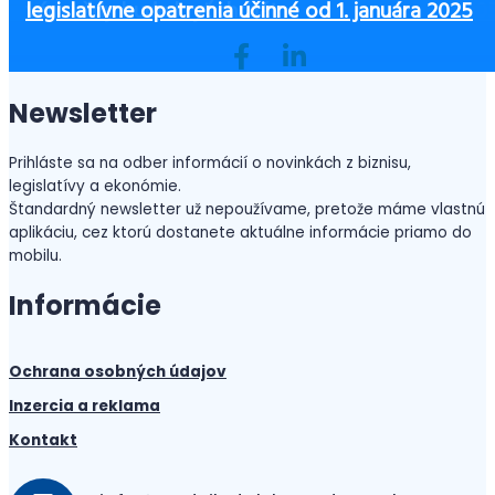
Ako začať podnikať bez peňazí?
ste ušetrili a zvýšili bezpečnosť
3 zásadné piliere office manažérky
Vývoj cien nehnuteľností na bývanie od roku 200
vám vždy bude kryť chrbát
legislatívne opatrenia účinné od 1. januára 2025
Newsletter
Prihláste sa na odber informácií o novinkách z biznisu,
legislatívy a ekonómie.
Štandardný newsletter už nepoužívame, pretože máme vlastnú
aplikáciu, cez ktorú dostanete aktuálne informácie priamo do
mobilu.
Informácie
Ochrana osobných údajov
Inzercia a reklama
Kontakt