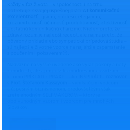
Každý víťaz života – v spoločnosti i na trhu –
potrebuje k svojej úspešnej práci AJ
komunikačnú
excelentnosť
– gráciu, nóblesu, eleganciu,
zrozumiteľnosť, účinnosť, produktívnosť, efektívnosť
a ostatnú komunikačnú charizmu. Nielen preto, že
zdravý rozum je najlepší recept, ale najmä preto, že
pôvabný príklad alebo sympatická prípadová štúdia –
sú najlepšie životné vzorce na najľahšie zapamätanie
s poučením i pobavením😊.
Nadväzne na vyššie uvedené ako výraz pokory a úcty
k múdrosti, ale aj impulz k zmúdrievaniu uvádzam
k tomu PRÍKLAD z PRAXE – ako INŠPIRÁCIU
rozhovor
s Prof. Štefanom Kassayom
– vynikajúcim vedcom
a úspešným biznismenom, predovšetkým však
zreteľahodným SELFMAKEROM – ktorý je
obdivuhodným vzorom i vzorcom pre mnohých
Slovákov.