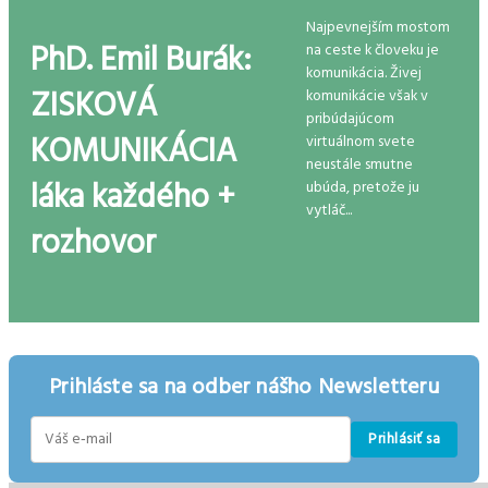
Najpevnejším mostom
PhD. Emil Burák:
na ceste k človeku je
komunikácia. Živej
ZISKOVÁ
komunikácie však v
pribúdajúcom
KOMUNIKÁCIA
virtuálnom svete
neustále smutne
láka každého +
ubúda, pretože ju
vytláč...
rozhovor
Prihláste sa na odber nášho Newsletteru
Prihlásiť sa
E-
mail