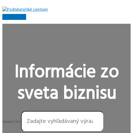
Preskočiť
na
obsah
Hlavné
Menu
Informácie zo
sveta biznisu
Search for: