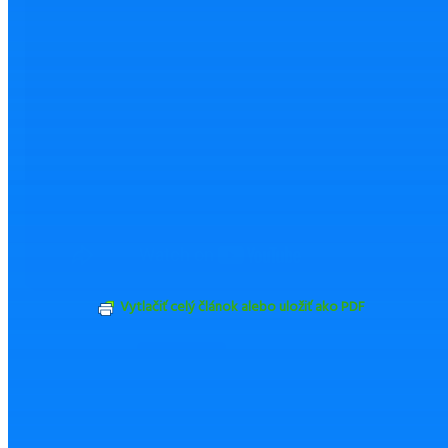
Vytlačiť celý článok alebo uložiť ako PDF
ZDIEĽAŤ
TWEETNUŤ
Odoslať emailom
Nahlásiť chybu
Mohlo by Vás zaujímať