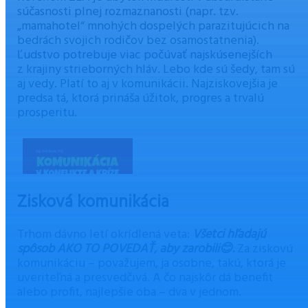
súčasnosti plnej rozmaznanosti (napr. tzv.
„mamahotel“ mnohých dospelých parazitujúcich na
bedrách svojich rodičov bez osamostatnenia).
Ľudstvo potrebuje viac počúvať najskúsenejších
z krajiny strieborných hláv. Lebo kde sú šedy, tam sú
aj vedy. Platí to aj v komunikácii. Najziskovejšia je
predsa tá, ktorá prináša úžitok, progres a trvalú
prosperitu.
Zisková komunikácia
Trhom dávno letí okrídlená veta:
Všetci hľadajú
spôsob AKO TO POVEDAŤ, aby zarobili
😊
.
Za ziskovú
komunikáciu – považujem, ja osobne, takú, ktorá je
uveriteľná a presvedčivá. A čo najskôr dá benefit
alebo profit, najlepšie oba – dva v jednom.