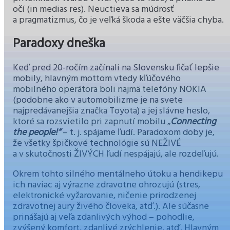
očí (in medias res). Neuctieva sa múdrosť
a pragmatizmus, čo je veľká škoda a ešte väčšia chyba.
Paradoxy dneška
Keď pred 20-ročím začínali na Slovensku fičať lepšie
mobily, hlavným mottom vtedy kľúčového
mobilného operátora boli najmä telefóny NOKIA
(podobne ako v automobilizme je na svete
najpredávanejšia značka Toyota) a jej slávne heslo,
ktoré sa rozsvietilo pri zapnutí mobilu „
Connecting
the people!“
– t. j. spájame ľudí. Paradoxom doby je,
že všetky špičkové technológie sú NEŽIVÉ
a v skutočnosti ŽIVÝCH ľudí nespájajú, ale rozdeľujú.
Okrem tohto silného mentálneho útoku a hendikepu
ich naviac aj výrazne zdravotne ohrozujú (stres,
elektronické vyžarovanie, ničenie prirodzenej
zdravotnej aury živého človeka, atď.). Ale súčasne
prinášajú aj veľa zdanlivých výhod – pohodlie,
zvýšený komfort, zdanlivé zrýchlenie, atď. Hlavným