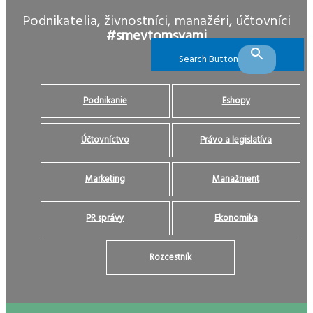
Podnikatelia, živnostníci, manažéri, účtovníci
#smevtomsvami
Search Button
Podnikanie
Eshopy
Účtovníctvo
Právo a legislatíva
Marketing
Manažment
PR správy
Ekonomika
Rozcestník