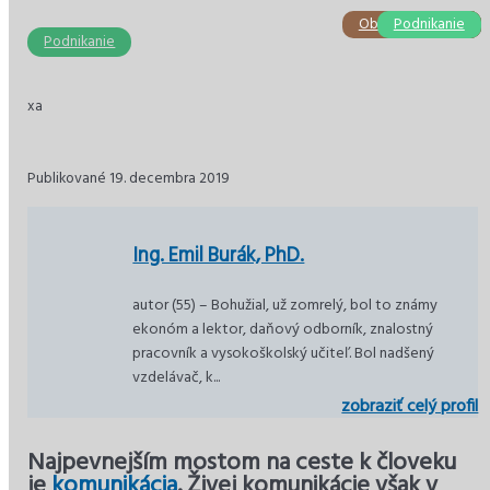
Obchod a služby
Stavebníctvo
Podnikanie
Podnikanie
Ekonomika
Ekonomika
Podnikanie
xa
Publikované 19. decembra 2019
Ing. Emil Burák, PhD.
autor (55) – Bohužial, už zomrelý, bol to známy
ekonóm a lektor, daňový odborník, znalostný
pracovník a vysokoškolský učiteľ. Bol nadšený
vzdelávač, k...
zobraziť celý profil
Najpevnejším mostom na ceste k človeku
je
komunikácia
. Živej komunikácie však v