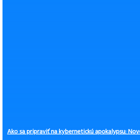
Čo zvážiť pri výbere výbavy pre zamestnancov, 
Podnikanie bez strachu – poistenie podnikateľov
Ako sa pripraviť na kybernetickú apokalypsu: Nov