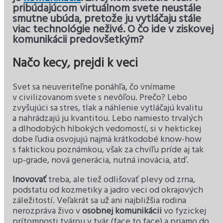
pribúdajúcom virtuálnom svete neustále
smutne ubúda, pretože ju vytláčaju stále
viac technológie neživé. O čo ide v ziskovej
komunikácii predovšetkým?
Načo kecy, prejdi k veci
Svet sa neuveriteľne ponáhľa, čo vnímame
v civilizovanom svete s nevôľou. Prečo? Lebo
zvyšujúci sa stres, tlak a náhlenie vytláčajú kvalitu
a nahrádzajú ju kvantitou. Lebo namiesto trvalých
a dlhodobých hlbokých vedomostí, si v hektickej
dobe ľudia osvojujú najmä krátkodobé know-how
s faktickou poznámkou, však za chvíľu príde aj tak
up-grade, nová generácia, nutná inovácia, atď.
Inovovať
treba, ale tiež odlišovať plevy od zrna,
podstatu od kozmetiky a jadro veci od okrajových
záležitostí. Veľakrát sa už ani najbližšia rodina
nerozpráva živo v
osobnej komunikácii
vo fyzickej
prítomnosti tvárou v tvár (face to face) a priamo do