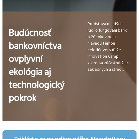
Predstava mladých
Budúcnosť
ľudí o fungovaní bánk
o 20 rokov bola
bankovníctva
hlavnou témou
celodňovej súťaže
ovplyvní
Innovation Camp,
ktorej sa zúčastnili žiaci
ekológia aj
základných a stred...
technologický
pokrok