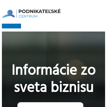
Preskočiť
na
obsah
Hlavné
Menu
Informácie zo
sveta biznisu