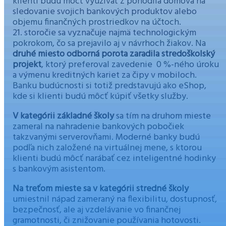
klienti budú môcť využívať z pohodlia domova na
sledovanie svojich bankových produktov alebo
objemu finančných prostriedkov na účtoch.
21. storočie sa vyznačuje najmä technologickým
pokrokom, čo sa prejavilo aj v návrhoch žiakov. Na
druhé miesto odborná porota zaradila
stredoškolský
projekt
, ktorý preferoval zavedenie 0 %-ného úroku
a výmenu kreditných kariet za čipy v mobiloch.
Banku budúcnosti si totiž predstavujú ako eShop,
kde si klienti budú môcť kúpiť všetky služby.
V kategórii základné školy
sa tím na druhom mieste
zameral na nahradenie bankových pobočiek
takzvanými serverovňami. Moderné banky budú
podľa nich založené na virtuálnej mene, s ktorou
klienti budú môcť narábať cez inteligentné hodinky
s bankovým asistentom.
Na treťom mieste sa v kategórii stredné školy
umiestnil nápad zameraný na flexibilitu, dostupnosť,
bezpečnosť, ale aj vzdelávanie vo finančnej
gramotnosti, či znižovanie používania hotovosti.