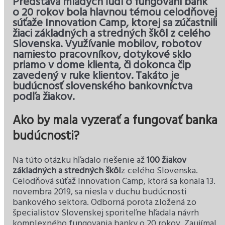
Predstava mladých ľudí o fungovaní bánk
o 20 rokov bola hlavnou témou celodňovej
súťaže Innovation Camp, ktorej sa zúčastnili
žiaci základných a stredných škôl z celého
Slovenska. Využívanie mobilov, robotov
namiesto pracovníkov, dotykové sklo
priamo v dome klienta, či dokonca čip
zavedený v ruke klientov. Takáto je
budúcnosť slovenského bankovníctva
podľa žiakov.
Ako by mala vyzerať a fungovať banka
budúcnosti?
Na túto otázku hľadalo riešenie až
100 žiakov
základných a stredných škôl
z celého Slovenska.
Celodňová súťaž Innovation Camp, ktorá sa konala 13.
novembra 2019, sa niesla v duchu budúcnosti
bankového sektora. Odborná porota zložená zo
špecialistov Slovenskej sporiteľne hľadala návrh
komplexného fungovania banky o 20 rokov. Zaujímal