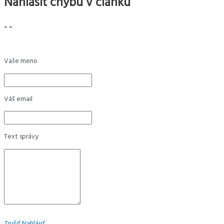
Nahlásiť chybu v článku
«
»
Vaše meno
Váš email
Text správy
Zrušiť
Nahlásiť