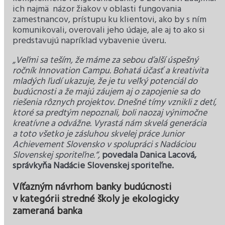
ich najmä názor žiakov v oblasti fungovania
zamestnancov, prístupu ku klientovi, ako by s ním
komunikovali, overovali jeho údaje, ale aj to ako si
predstavujú napríklad vybavenie úveru.
„Veľmi sa teším, že máme za sebou ďalší úspešný
ročník Innovation Campu. Bohatá účasť a kreativita
mladých ľudí ukazuje, že je tu veľký potenciál do
budúcnosti a že majú záujem aj o zapojenie sa do
riešenia rôznych projektov. Dnešné tímy vznikli z detí,
ktoré sa predtým nepoznali, boli naozaj výnimočne
kreatívne a odvážne. Vyrastá nám skvelá generácia
a toto všetko je zásluhou skvelej práce Junior
Achievement Slovensko v spolupráci s Nadáciou
Slovenskej sporiteľne.“,
povedala Danica Lacová,
správkyňa Nadácie Slovenskej sporiteľne.
Víťazným návrhom banky budúcnosti
v kategórii stredné školy je ekologicky
zameraná banka