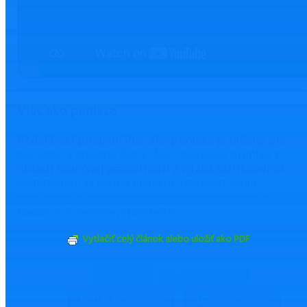
Viac ako peniaze
Vzdelávací program Viac ako peniaze je určený pre
základné a stredné školy. Žiaci získavajú prehľad z
oblasti finančnej gramotnosti a vďaka zážitkovému
vzdelávaniu sa naučia finančne plánovať svoju
budúcnosť. Generálnym partnerom programu je
Nadácia Slovenskej sporiteľne.
Vytlačiť celý článok alebo uložiť ako PDF
ZDIEĽAŤ
TWEETNUŤ
Odoslať emailom
Nahlásiť chybu