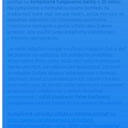
pohľad na
komplexné fungovanie banky o 20 rokov
.
Na vymyslenie a formuláciu svojho pohľadu na
budúcnosť bánk mali len pár hodín, počas ktorých im
pomáhali odborníci zo Slovenskej sporiteľne.
Intenzívna spolupráca počas súťaže dala žiakom
priestor, aby využili svoju kreativitu v kombinácii
s tímovou spoluprácou.
„Je veľmi dôležité rozvíjať zručnosti mladých ľudí a dať
im priestor na realizáciu. Ich pohľad na problémy,
ktoré reálne firmy riešia, môžu byť veľkým prínosom
nie len pre nich, ale celkovo pre spoločnosť. Zároveň
sa mladým ľuďom dodáva sebavedomie a formujú
zručnosti, ktoré sú potrebné pre ich úspešnú kariéru.
Sme veľmi radi, že takúto súťaž sme mohli zrealizovať
aj ako súčasť vzdelávania v oblasti finančnej
gramotnosti.“
,
súťaž zhodnotil Peter Kalčevský
,
programový riaditeľ Junior Achievement Slovensko.
Kompletné výsledky súťaže si môžete pozrieť tu:
http://www.viacakopeniaze.sk/sutaze-
projekty/innovation-camp-2018/vitazi-fotogaleria/