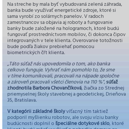
Na streche by mala byť vybudovaná zelená záhrada,
banka bude využívať energetické zdroje, ktoré si
sama vyrobí zo solárnych panelov. V radoch
zamestnancov sa objavia aj roboty a fungovanie
banky bude založené na hologramoch, ktoré budú
fungovať prostredníctvom mobilov, či dokonca čipov
integrovaných v tele klienta. Overovanie totožnosti
bude podľa žiakov prebiehať pomocou
biometrických čŕt klienta.
„Táto súťaž nás upovedomila o tom, ako banka
celkovo funguje. Vyhrať nám pomohlo to, že sme
v tíme komunikovali, pracovali na nápade spoločne
a zároveň pracovali všetci členovia na 110 %“
,
súťaž
zhodnotila Barbora Chovančíková
, žiačka zo Strednej
priemyselnej školy stavebnej a geodetickej, Drieňova
35, Bratislava.
V kategórii základné školy
víťazný tím taktiež
podporil myšlienku robotov, ale svoju víziu banky
budúcnosti doplnil o
špeciálne dotykové sklo
, ktoré