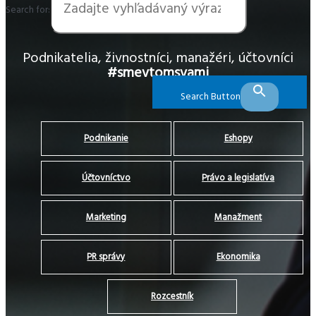
Search for:
Podnikatelia, živnostníci, manažéri, účtovníci
#smevtomsvami
Search Button
Podnikanie
Eshopy
Účtovníctvo
Právo a legislatíva
Marketing
Manažment
PR správy
Ekonomika
Rozcestník