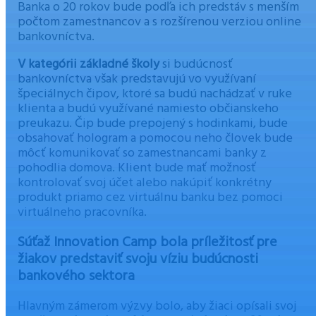
Banka o 20 rokov bude podľa ich predstáv s menším
počtom zamestnancov a s rozšírenou verziou online
bankovníctva.
V kategórii základné školy
si budúcnosť
bankovníctva však predstavujú vo využívaní
špeciálnych čipov, ktoré sa budú nachádzať v ruke
klienta a budú využívané namiesto občianskeho
preukazu. Čip bude prepojený s hodinkami, bude
obsahovať hologram a pomocou neho človek bude
môcť komunikovať so zamestnancami banky z
pohodlia domova. Klient bude mať možnosť
kontrolovať svoj účet alebo nakúpiť konkrétny
produkt priamo cez virtuálnu banku bez pomoci
virtuálneho pracovníka.
Súťaž Innovation Camp bola príležitosť pre
žiakov predstaviť svoju víziu budúcnosti
bankového sektora
Hlavným zámerom výzvy bolo, aby žiaci opísali svoj