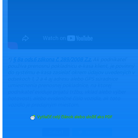
*)
§ 8a ods.6 zákona č. 289/2008 Z.z.
Ak podnikateľ
používa prenosnú pokladnicu e‑kasa klient, je povinný
do systému e‑kasa zasielať okrem údajov uvedených v
odsekoch 1, 2 a 4 aj adresu alebo GPS súradnice
umiestnenia prenosnej pokladnice, na ktorej
podnikateľ eviduje prijatú tržbu, vklad alebo výber
hotovosti, alebo evidenčné číslo vozidla, ak toto
vozidlo je predajným miestom.
Vytlačiť celý článok alebo uložiť ako PDF
ZDIEĽAŤ
TWEETNUŤ