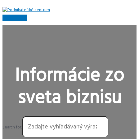
Preskočiť
na
obsah
Hlavné
Menu
Informácie zo
sveta biznisu
Search for: