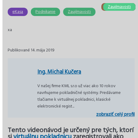
Stavebníctvo
Zaujímavosti
Podnikanie
Ekonomika
Ekonomika
eKasa
eKasa
Podnikanie
Zaujímavosti
xa
Publikované 14. mája 2019
Ing. Michal Kučera
V našej firme KML s.r.o už viac ako 10 rokov
navrhujeme pokladničné systémy. Predávame
tlačiarne k virtuálnej pokladnici, klasické
elektronické regist...
zobraziť celý profil
Tento videonávod je určený pre tých, ktorí
si
virtuálnu pokladnicu
zaregistrovali ako