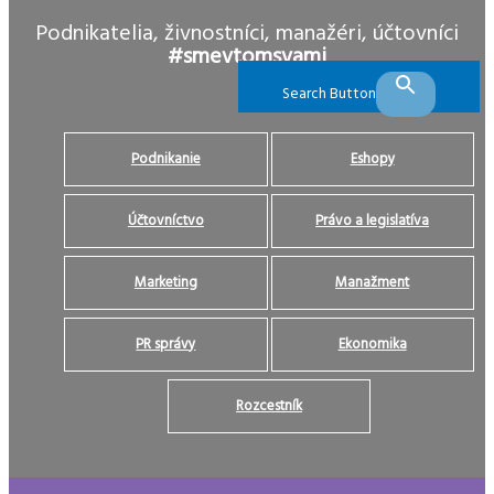
Podnikatelia, živnostníci, manažéri, účtovníci
#smevtomsvami
Search Button
Podnikanie
Eshopy
Účtovníctvo
Právo a legislatíva
Marketing
Manažment
PR správy
Ekonomika
Rozcestník