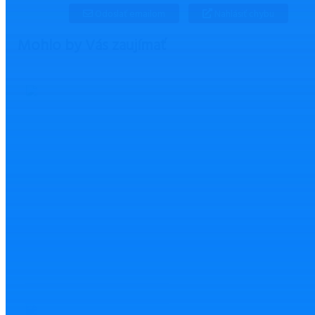
Odoslať emailom
Nahlásiť chybu
Mohlo by Vás zaujímať