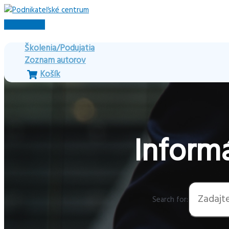
Preskočiť
na
Hlavné
obsah
Menu
Školenia/Podujatia
Zoznam autorov
Košík
Informá
Search for: