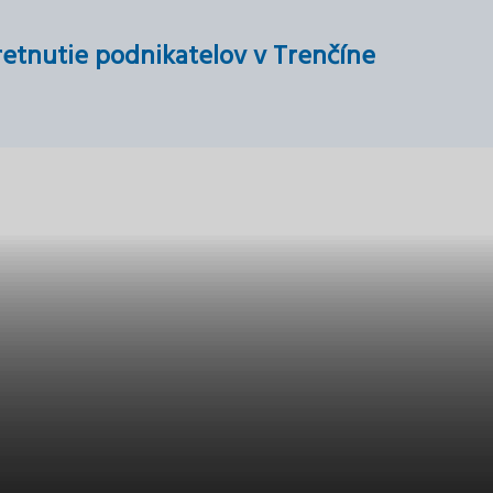
retnutie podnikatelov v Trenčíne