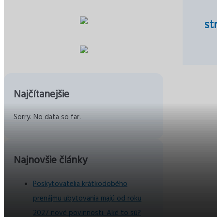
st
Najčítanejšie
Sorry. No data so far.
Najnovšie články
Poskytovatelia krátkodobého
prenájmu ubytovania majú od roku
2027 nové povinnosti. Aké to sú?