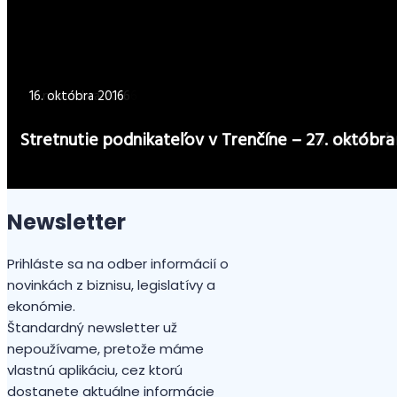
zamestnancov, aby ste ušetrili a zvýšili
bezpečnosť
29. mája 2017
11. apríla 2017
25. januára 2017
27. novembra 2016
7. novembra 2016
16. októbra 2016
Business Leaders Club: Trenčín – 14. júna v kasár
Stretnutie podnikateľov v Trenčíne – 19. apríla v
Stretnutie podnikateľov v Trenčíne – 2. februára 
Stretnutie podnikateľov v Dubnici nad Váhom – 
Stretnutie podnikateľov v Trenčíne – 24. novemb
Stretnutie podnikateľov v Trenčíne – 27. októbra
Newsletter
Prihláste sa na odber informácií o
novinkách z biznisu, legislatívy a
ekonómie.
Štandardný newsletter už
nepoužívame, pretože máme
vlastnú aplikáciu, cez ktorú
dostanete aktuálne informácie