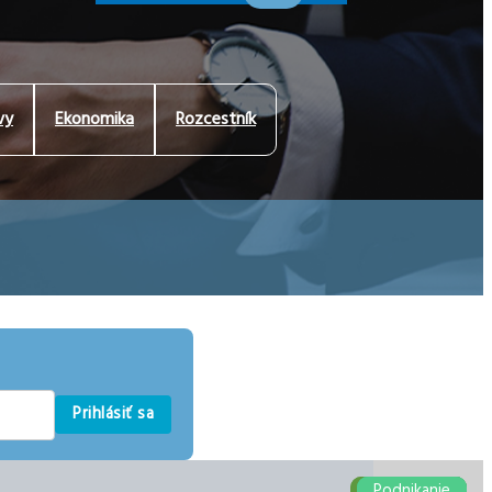
vy
Ekonomika
Rozcestník
Prihlásiť sa
Manažment
Manažment
Podnikanie
Podnikanie
Podnikanie
Podnikanie