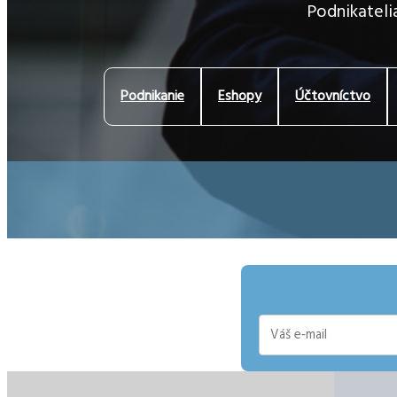
Podnikatelia
Podnikanie
Eshopy
Účtovníctvo
E-
mail