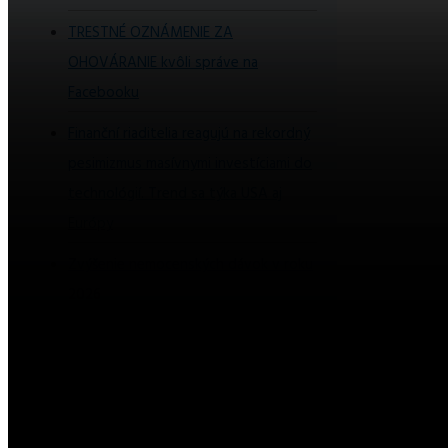
TRESTNÉ OZNÁMENIE ZA
OHOVÁRANIE kvôli správe na
Facebooku
Finanční riaditelia reagujú na rekordný
pesimizmus masívnymi investíciami do
technológií. Trend sa týka USA aj
Európy
Zvýšenie nemocenských dávok v roku
2026
Ako sa darí u nás zahraničným
osobám?
Ako začať podnikať bez peňazí?
Čo zvážiť pri výbere výbavy pre