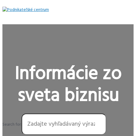
Preskočiť
na
obsah
Hlavné
Menu
Informácie zo
sveta biznisu
Search for: