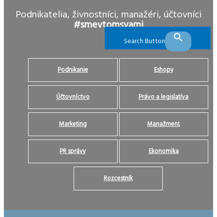
Podnikatelia, živnostníci, manažéri, účtovníci
#smevtomsvami
Search Button
Podnikanie
Eshopy
Účtovníctvo
Právo a legislatíva
Marketing
Manažment
PR správy
Ekonomika
Rozcestník