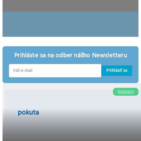
Prihláste sa na odber nášho Newsletteru
Prihlásiť sa
E-
mail
Kontroly
Kontroly
pokuta