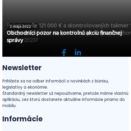
Pokuta vyše 121 000 € a skontrolovaných takmer 
2. februára 2023
2. mája 2022
000 predajní. Ako ale predísť zbytočným postiho
Obchodníci pozor na kontrolnú akciu finančnej
v roku 2023?
správy
Newsletter
Prihláste sa na odber informácií o novinkách z biznisu,
legislatívy a ekonómie.
Štandardný newsletter už nepoužívame, pretože máme vlastnú
aplikáciu, cez ktorú dostanete aktuálne informácie priamo do
mobilu.
Informácie