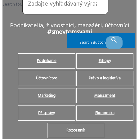
Search for:
Podnikatelia, živnostníci, manažéri, účtovníci
#smevtomsvami
Search Button
Podnikanie
Eshopy
Účtovníctvo
Právo a legislatíva
Marketing
Manažment
PR správy
Ekonomika
Rozcestník