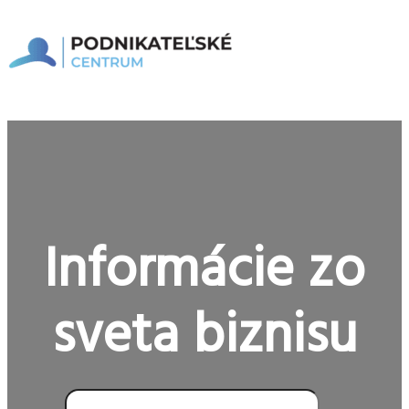
Preskočiť
na
obsah
Hlavné
Menu
Informácie zo
sveta biznisu