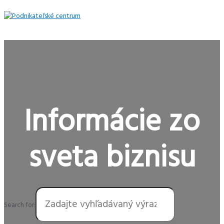
Preskočiť
na
obsah
Hlavné
Menu
Informácie zo
sveta biznisu
Search for: