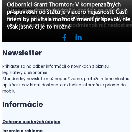
Odborníci Grant Thornton: V kompenzačných
Ak sa chcú firmy uchádzať o dotáciu na nájomné,
príspevkoch od štátu je viacero nejasností. Časť
23. júna 2020
22. apríla 2020
mali by s prípravami začať už dnes. Inak sa môže
firiem by privítala možnosť zmeniť príspevok, nie 
stať, že napriek splneniu podmienok nič nedostan
však jasné, či je to možné
Newsletter
Prihláste sa na odber informácií o novinkách z biznisu,
legislatívy a ekonómie.
Štandardný newsletter už nepoužívame, pretože máme vlastnú
aplikáciu, cez ktorú dostanete aktuálne informácie priamo do
mobilu.
Informácie
Ochrana osobných údajov
Inzercia a reklama