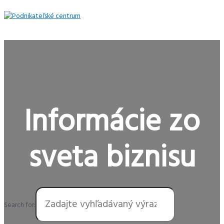
Preskočiť
na
obsah
Hlavné
Menu
Informácie zo
sveta biznisu
Search for: