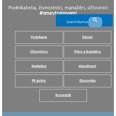
Podnikatelia, živnostníci, manažéri, účtovníci
#smevtomsvami
Search Button
Podnikanie
Eshopy
Účtovníctvo
Právo a legislatíva
Marketing
Manažment
PR správy
Ekonomika
Rozcestník