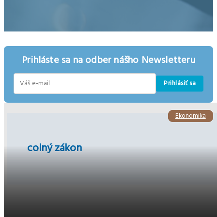
Prihláste sa na odber nášho Newsletteru
Prihlásiť sa
E-
mail
Ekonomika
Ekonomika
Ekonomika
colný zákon