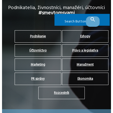
Podnikatelia, živnostníci, manažéri, účtovníci
#smevtomsvami
Search Button
Podnikanie
Eshopy
Účtovníctvo
Právo a legislatíva
Marketing
Manažment
PR správy
Ekonomika
Rozcestník