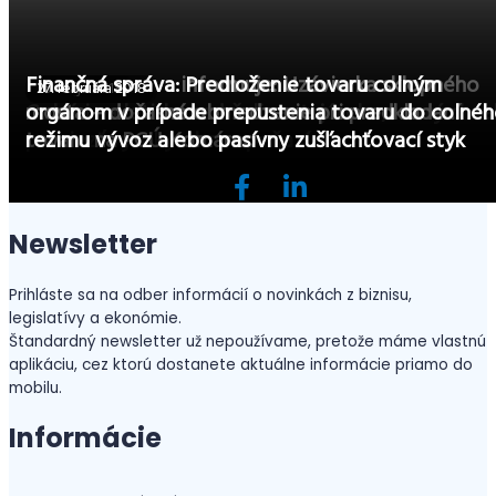
Finančná správa informuje: Uzávierka sklopného
Finančná správa: Predloženie tovaru colným
14. augusta 2018
25. mája 2018
27. februára 2018
Colníci na letisku zadržali cestujúceho, ktorý chce
mosta – dočasné obmedzenie pri predkladaní
orgánom v prípade prepustenia tovaru do colné
previezť vysoký obnos peňazí
tovaru na PCÚ Komárno
režimu vývoz alebo pasívny zušľachťovací styk
Newsletter
Prihláste sa na odber informácií o novinkách z biznisu,
legislatívy a ekonómie.
Štandardný newsletter už nepoužívame, pretože máme vlastnú
aplikáciu, cez ktorú dostanete aktuálne informácie priamo do
mobilu.
Informácie