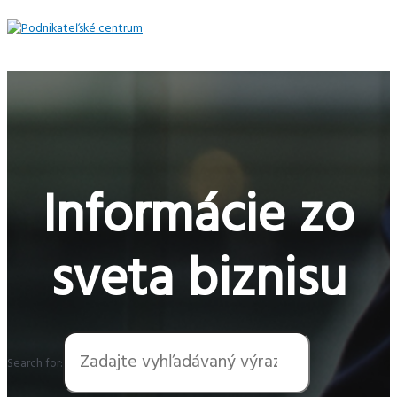
Preskočiť
na
obsah
Hlavné
Menu
Informácie zo
sveta biznisu
Search for: