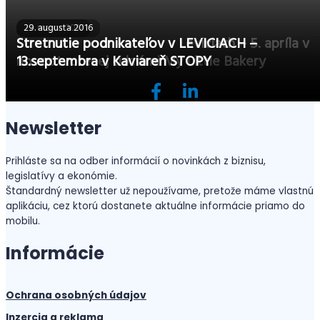
22. marca 2017
29. augusta 2016
Stretnutie podnikateľov v Leviciach – 5. apríla v
Stretnutie podnikateľov v LEVICIACH –
novootvorenej cukrárni My Little Bakery
13.septembra v Kaviareň STOPY
Newsletter
Prihláste sa na odber informácií o novinkách z biznisu,
legislatívy a ekonómie.
Štandardný newsletter už nepoužívame, pretože máme vlastnú
aplikáciu, cez ktorú dostanete aktuálne informácie priamo do
mobilu.
Informácie
Ochrana osobných údajov
Inzercia a reklama