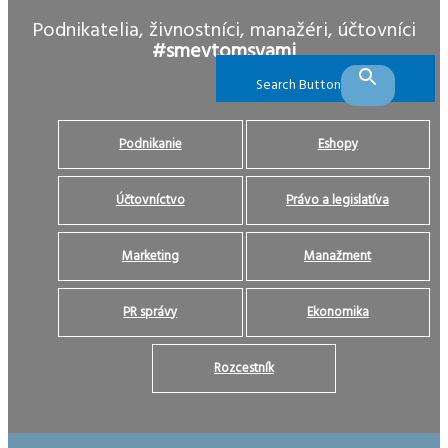
Podnikatelia, živnostníci, manažéri, účtovníci
#smevtomsvami
Search Button
Podnikanie
Eshopy
Účtovníctvo
Právo a legislatíva
Marketing
Manažment
PR správy
Ekonomika
Rozcestník