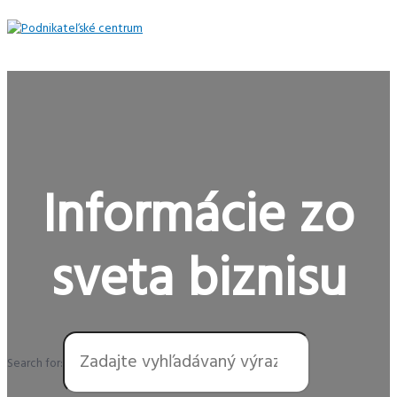
Preskočiť
na
obsah
Hlavné
Menu
Informácie zo
sveta biznisu
Search for: