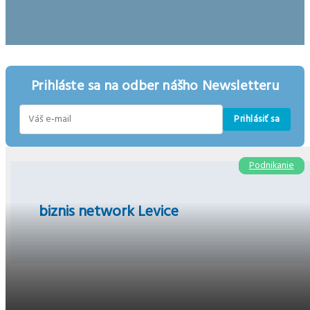
Prihláste sa na odber nášho Newsletteru
Prihlásiť sa
E-
mail
Podnikanie
Podnikanie
biznis network Levice