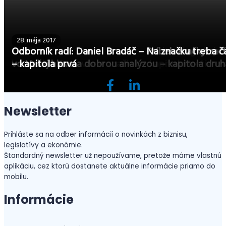
19. júna 2017
28. mája 2017
28. mája 2017
Odborník radí: Daniel Bradáč – Positioning nie je 
Odborník radí: Daniel Bradáč – Príbeh značky zač
Odborník radí: Daniel Bradáč – Na značku treba č
kreativite. Budovanie značiek – kapitola tretia
vo Vašej hlave a dobrou analýzou – kapitola druh
– kapitola prvá
Newsletter
Prihláste sa na odber informácií o novinkách z biznisu,
legislatívy a ekonómie.
Štandardný newsletter už nepoužívame, pretože máme vlastnú
aplikáciu, cez ktorú dostanete aktuálne informácie priamo do
mobilu.
Informácie