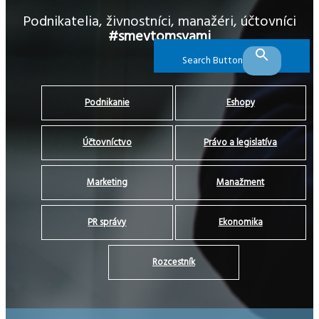
Podnikatelia, živnostníci, manažéri, účtovníci
#smevtomsvami
Search Button
Podnikanie
Eshopy
Účtovníctvo
Právo a legislatíva
Marketing
Manažment
PR správy
Ekonomika
Rozcestník