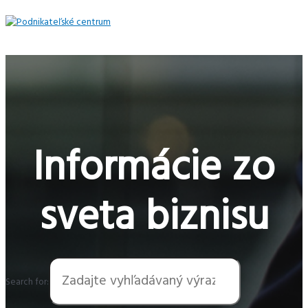
Preskočiť
na
obsah
Hlavné
Menu
Informácie zo
sveta biznisu
Search for: