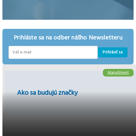
Prihláste sa na odber nášho Newsletteru
Prihlásiť sa
E-
mail
Manažment
Manažment
Manažment
Ako sa budujú značky