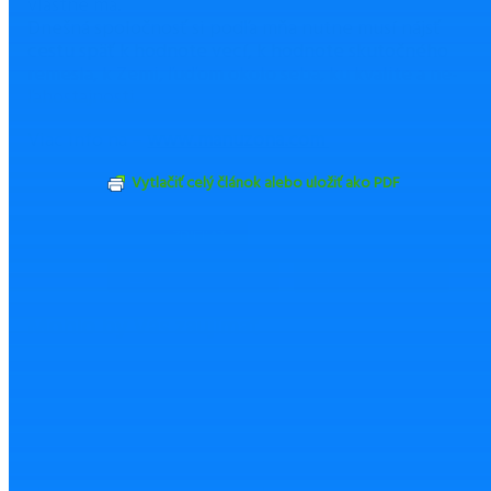
vlastne má.
Dnešná spoločnosť si podľa mňa nutne musí nájsť
cestu späť k hodnote vecí, k hodnote skutočného
remesla, k Zemi, ľuďom okolo seba, ku kvalite a ne-
ľahostajnosti.
Viac info na –
www.manuzona.com
Vytlačiť celý článok alebo uložiť ako PDF
ZDIEĽAŤ
TWEETNUŤ
Odoslať emailom
Nahlásiť chybu
Mohlo by Vás zaujímať