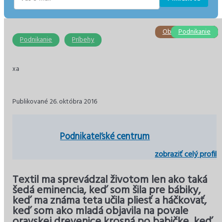
E-
mail
Obchod a služby
Stavebníctvo
Podnikanie
Podnikanie
Ekonomika
Ekonomika
Podnikanie
Príbehy
xa
Publikované 26. októbra 2016
Podnikateľské centrum
zobraziť celý profil
Textil ma sprevádzal životom len ako taká
šedá eminencia, keď som šila pre bábiky,
keď ma známa teta učila pliesť a háčkovať,
keď som ako mladá objavila na povale
oravskej drevenice krosná po babičke, keď