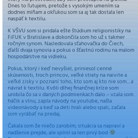
Dnes to ľutujem, pretože s vysokým umením sa
dodnes míňam a okľukou som sa aj tak dostala len
naspäť k textilu.
K VŠVU som si pridala ešte štúdium religionistiky na
FiFUK v Bratislave a dokončila som ho už s takmer
ročným synom. Nasledovala sťahovačka do Čiech,
ďalší dvaja synovia a pokus o šťastnú rodinu na malom
hospodárstve na vidieku.
Pokus, ktorý i keď nevyšiel, priniesol cenné
skúsenosti, troch princov, veľké straty na naivite a
veľké zisky v poznaní toho, kto som aj kto nie som…a
návrat k textilu. Kvôli dlhej finančnej kríze som
urobila čo sa v daných podmienkach dalo – vzala som
háčik a vlnu, zapla návody na youtube, našla
videonávody a keď sa deti hrali alebo spali, začala
som vyrábať na predaj.
Čakala som že niečo zarobím, situácia sa napraví a
nadšenie prejde, ale splnil sa len prvý bod