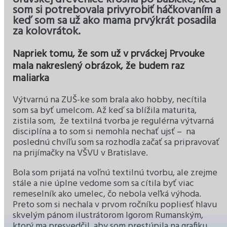
som si potrebovala privyrobiť háčkovaním a
keď som sa už ako mama prvýkrát posadila
za kolovrátok.
Napriek tomu, že som už v prváckej Prvouke
mala nakreslený obrázok, že budem raz
maliarka
Výtvarnú na ZUŠ-ke som brala ako hobby, necítila
som sa byť umelcom. Až keď sa blížila maturita,
zistila som, že textilná tvorba je regulérna výtvarná
disciplína a to som si nemohla nechať ujsť – na
poslednú chvíľu som sa rozhodla začať sa pripravovať
na prijímačky na VŠVU v Bratislave.
Bola som prijatá na voľnú textilnú tvorbu, ale zrejme
stále a nie úplne vedome som sa cítila byť viac
remeselník ako umelec, čo nebola veľká výhoda.
Preto som si nechala v prvom ročníku popliesť hlavu
skvelým pánom ilustrátorom Igorom Rumanským,
ktorý ma presvedčil, aby som prestúpila na grafiku.