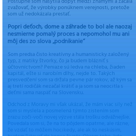
Postupne som nasýtila dopyt medzi známymi a začala
zvažovať, že výrobky ponúknem verejnosti, pretože
som už nedokázala prestať.
Popri deťoch, dome a záhrade to bol ale naozaj
nesmierne pomalý proces a nepomohol mu ani
môj des zo slova „podnikanie“
Som predsa čisto kreatívny a humanisticky založený
typ, z matiky štvorky, čo ja budem blázniť s
účtovníctvom? Peniaze sú ledva na chleba, žiaden
kapitál, ešte si narobím dlhy, nejde to. Takých
presvedčení som sa držala pevne pár rokov, až kým sa
aj tretí rodičák nezačal krátiť a ja som sa neocitla s
deťmi sama naspäť na Slovensku.
Odchod z Moravy mi však ukázal, že mám viac sily než
som si myslela a posmelená týmto zistením som
zrazu zoči-voči novej výzve stála trošku odvážnejšie.
Povedala som si, že na to pôjdem opatrne, ale rázne,
že vzdať to môžem hocikedy, ale ak to neskúsim,