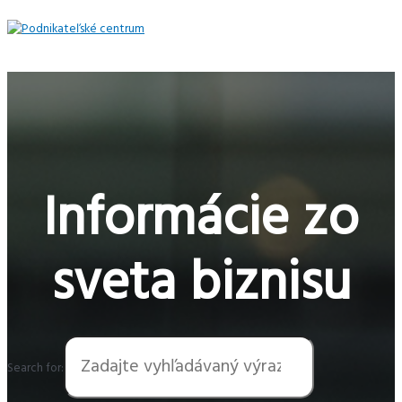
Preskočiť
na
obsah
Hlavné
Menu
Informácie zo
sveta biznisu
Search for: