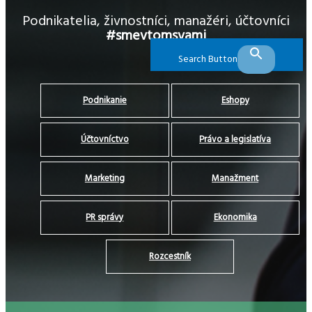
Podnikatelia, živnostníci, manažéri, účtovníci
#smevtomsvami
Search Button
Podnikanie
Eshopy
Účtovníctvo
Právo a legislatíva
Marketing
Manažment
PR správy
Ekonomika
Rozcestník