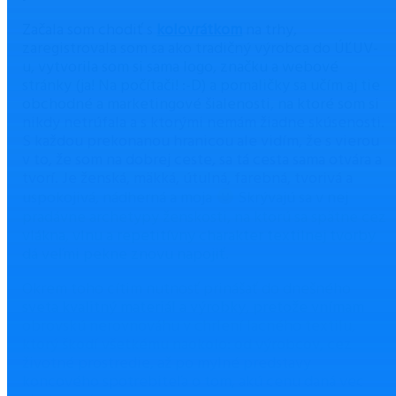
Začala som chodiť s
kolovrátkom
na trhy,
zaregistrovala som sa ako tradičný výrobca do ÚĽUV-
u, vytvorila som si sama logo, značku a webové
stránky (ja! Na počítači! :-D) a pomaličky sa učím aj tie
obchodné a marketingové šialenosti, na ktoré som si
nikdy netrúfala a s ktorými nemám žiadne skúsenosti.
S každou prekonanou hranicou ale vidím, že s vierou
v to, že som na dobrej ceste, sa tá cesta sama otvára a
tvorí. Je ženská, mäkká, útulná, farebná, tvorivá a
uspokojivá, nádherná a moja
Skrývajú sa v nej
pradávne archetypy ženskosti, na ktorú sa spätne cez
vlákna, vlnu a repetitívny charakter textilnej tvorby
dá veľmi pekne znovu napojiť.
Okrem toho cítim nutnosť prinášať do dnešného
sveta kvalitný materiál a výrobky, pretože vnímam
obrovskú nerovnováhu v chrlení lacného textilu,
ktorý škodí všetkému naokolo: od výrobcov, cez
životné prostredie, až po mylné predstavy
koncového spotrebiteľa o tom, akú cenu daná vec