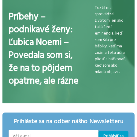
Textil ma
Príbehy –
sprevádzal
životom len ako
podnikavé ženy:
taká šedá
eminencia, keď
Ľubica Noemi –
som šila pre
bábiky, keď ma
Povedala som si,
známa teta učila
pliesť a háčkovať,
že na to pôjdem
keď som ako
mladá objavi...
opatrne, ale rázne
Prihláste sa na odber nášho Newsletteru
Prihlásiť sa