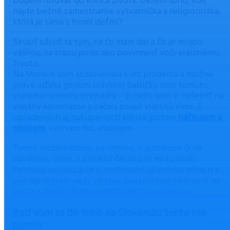
budem ľutovať do konca života. Okrem toho, kde
nájde bežné zamestnanie výtvarníčka a religionistka,
ktorá je sama s tromi deťmi?
Skúsiť uživiť sa tým, na čo mám dar a čo je mojou
vášňou, sa zrazu javilo ako povinnosť voči vlastnému
životu.
Na Morave som absolvovala kurz pradenia a možno
práve vďaka génom oravskej babičky som tomuto
starému remeslu prepadla – zvládla som si našetriť na
vlastný kolovrátok a začala priasť vlastnú vlnu. Z
upradených aj nakúpených klbiek potom
háčkujem a
pletiem
, vyšívam filc, maľujem.
Tvoriť môžem doma, na ihrisku, v autobuse či na
návšteve, viem si zariadiť čas ako sa mi to hodí.
Potrebu socializácie si vrchovato užijem na trhoch a
predajných akciách, zbytok času môžem háčkovať na
gauči, s deťmi doma kedykoľvek to potrebujú.
Keď som sa do toho na Slovensku tento rok
pustila