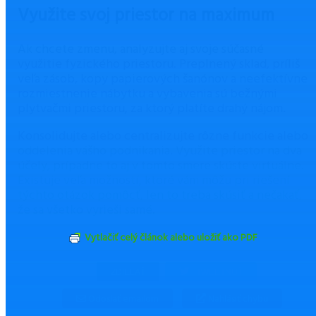
Využite svoj priestor na maximum
Ak chcete zmenu, analyzujte aj svoje súčasné
využitie fyzického priestoru. Preplnený sklad, príliš
veľa zásob, kopy papierových šanónov a neefektívne
rozmiestnenie nábytku a vybavenia sú bežnými
plytvačmi priestoru, za ktorý platíte drahý nájom.
Konsolidujte alebo centralizujte rôzne funkcie alebo
oddelenia vášho podnikania. Využite priestor na dva
účely, prípadne to aj v tomto smere skúste virtuálne.
Existuje veľa možností, ktoré vám môžu pri riešení
týchto otázok pomôcť, len to treba skúsiť a nečakať,
že sa všetko vyrieši samé.
Vytlačiť celý článok alebo uložiť ako PDF
ZDIEĽAŤ
TWEETNUŤ
Odoslať emailom
Nahlásiť chybu