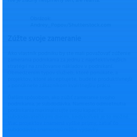
nie je žiadny nesplnený sen, ale realita.
Obrázok:
Andrey_Popov/Shutterstock.com
Zúžte svoje zameranie
Ako vlastník podniku by ste mali považovať zúženie
zamerania podnikania za jednu z najefektívnejších
stratégií na znižovanie nákladov v podnikaní.
Obmedzením typov služieb, ktoré ponúkate, a
projektov, ktoré akceptujete, budete produktívnejší
a ponúknete zákazníkom kvalitnejšiu prácu.
Ďalším spôsobom, ako zúžiť zameranie svojho
podnikania, je subdodávka. Namiesto odmietnutia
podnikania maximalizujte svoju kapacitu
subdodávateľskými dielmi, kedykoľvek je to možné.
Viac projektov znamená vyššie príjmy, zatiaľ čo
subdodávky znamenajú nižšie výdavky.