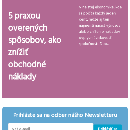
V neistej ekonomike, kde
5 praxou
sa počíta každý jeden
cent, môže aj ten
overených
najmenší nárast výnosov
alebo zníženie nákladov
spôsobov, ako
ovplyvniť ziskovosť
spoločnosti. Dob...
znížiť
obchodné
náklady
Prihláste sa na odber nášho Newsletteru
Prihlásiť sa