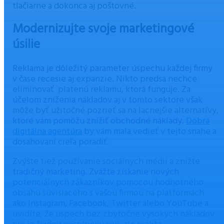
tlačiarne a dokonca aj poštovné.
Modernizujte svoje marketingové
úsilie
Reklama je dôležitý parameter úspechu každej firmy
v čase recesie aj expanzie. Nikto predsa nechce
eliminovať platenú reklamu, ktorá funguje. Za
účelom zníženia nákladov aj v tomto sektore však
môže byť užitočné pozrieť sa na lacnejšie alternatívy,
ktoré vám pomôžu znížiť obchodné náklady.
Dobrá
digitálna agentúra
by vám mala vedieť v tejto snahe a
dosahovaní cieľa poradiť.
Zvýšte tiež používanie sociálnych médií a znížte
tradičný marketing. Zvážte získanie nových
potenciálnych zákazníkov pomocou hodnotného
obsahu súvisiaceho s vašou firmou na platformách
ako Instagram, Facebook, Twitter alebo YouTube a
uvidíte, že úspech bez zbytočne vysokých nákladov