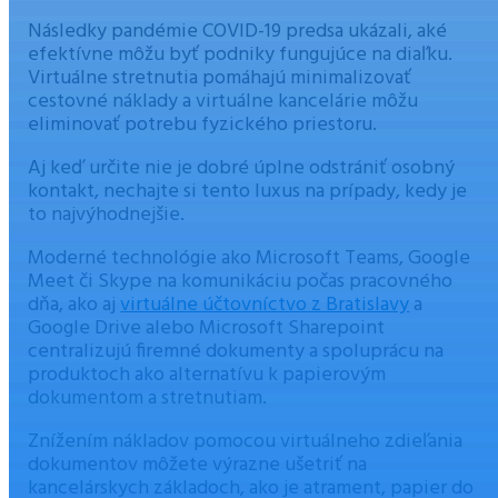
Následky pandémie COVID-19 predsa ukázali, aké
efektívne môžu byť podniky fungujúce na diaľku.
Virtuálne stretnutia pomáhajú minimalizovať
cestovné náklady a virtuálne kancelárie môžu
eliminovať potrebu fyzického priestoru.
Aj keď určite nie je dobré úplne odstrániť osobný
kontakt, nechajte si tento luxus na prípady, kedy je
to najvýhodnejšie.
Moderné technológie ako Microsoft Teams, Google
Meet či Skype na komunikáciu počas pracovného
dňa, ako aj
virtuálne účtovníctvo z Bratislavy
a
Google Drive alebo Microsoft Sharepoint
centralizujú firemné dokumenty a spoluprácu na
produktoch ako alternatívu k papierovým
dokumentom a stretnutiam.
Znížením nákladov pomocou virtuálneho zdieľania
dokumentov môžete výrazne ušetriť na
kancelárskych základoch, ako je atrament, papier do