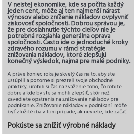
V neistej ekonomike, kde sa počíta každý
jeden cent, môže aj ten najmenší nárast
výnosov alebo zníženie nákladov ovplyvniť
ziskovosť spoločnosti. Dobrou správou je,
že pre dosiahnutie týchto cieľov nie je
potrebná rozsiahla generálna oprava
spoločnosti. Často ide o jednoduché kroky
zdravého rozumu v rámci stratégie
znižovania nákladov, ktoré zlepšujú
konečný výsledok, najmä pre malé podniky.
A práve koniec roka je skvelý čas na to, aby ste
ustúpili a pozorne si prezreli svoje obchodné
praktiky, urobili si čas na zváženie toho, čo robíte
dobre a kde by ste sa mohli zlepšiť, skôr než
zavediete opatrenia na znižovanie nákladov pre
podnikanie. Znižovanie nákladov v podnikaní môže
byť zložité iba v tom prípade, ak neviete, kde začať.
Pokúste sa znížiť výrobné náklady