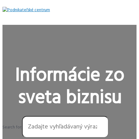
Preskočiť
na
obsah
Hlavné
Menu
Informácie zo
sveta biznisu
Search for: