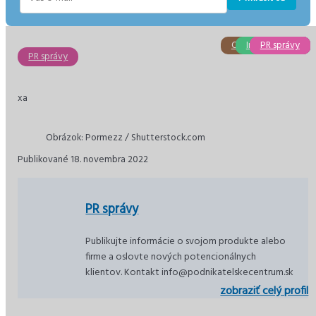
E-
mail
Obchod a služby
Investovanie
PR správy
PR správy
PR správy
Dane
PR správy
xa
Obrázok: Pormezz / Shutterstock.com
Publikované 18. novembra 2022
PR správy
Publikujte informácie o svojom produkte alebo
firme a oslovte nových potencionálnych
klientov. Kontakt info@podnikatelskecentrum.sk
zobraziť celý profil