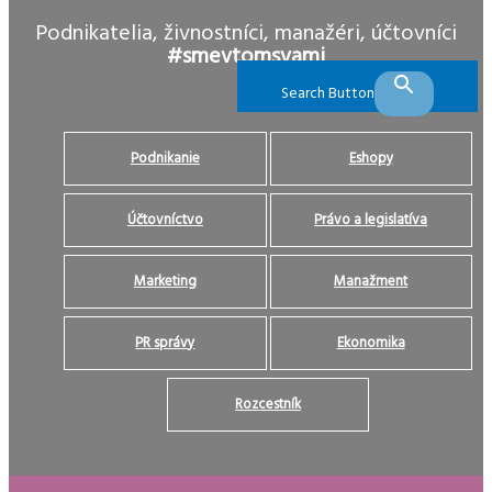
Podnikatelia, živnostníci, manažéri, účtovníci
#smevtomsvami
Search Button
Podnikanie
Eshopy
Účtovníctvo
Právo a legislatíva
Marketing
Manažment
PR správy
Ekonomika
Rozcestník