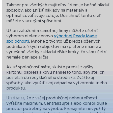
Takmer pre všetkých majiteľov firiem je bežné hľadať
spôsoby, ako znížiť náklady na materiály a
optimalizovať svoje zdroje. Dosiahnuť tento cieľ
môžete viacerými spôsobmi.
Už pri založením samotnej firmy môžete ušetriť
výberom nielen cenovo
výhodnej Ready Made
spoločnosti
. Mnohé z týchto už predzaložených
podnikateľských subjektov má splatené imanie a
vyriešené všetky zakladateľské kroky, čo vám ušetrí
nemalé peniaze aj čas.
Ak už spoločnosť máte, skúste predať zvyšky
kartónu, papiera a kovu namiesto toho, aby ste ich
posielali do recyklačného strediska. Zvážte aj
spôsoby, ako využiť svoj odpad na vytvorenie iného
produktu.
Uistite sa, že z vašej produkčnej nehnuteľnosti
vyťažíte maximum. Centralizujte alebo konsolidujte
priestor potrebný na výrobu. Prenajmite nevyužitý