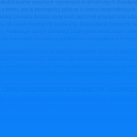
, dodržiavanie vysokých výrobných kvalitatívnych štandar
 a krmív, ale aj ekologický prístup k chovu hospodárskych 
rske zvieratá dokážu spracovať rastlinné energetické a bi
u na vysokohodnotné potraviny. Nepredajné krmoviny sa 
y. Podporuje sa tým úrodnosť pôdy prostredníctvom strie
 do osevného postupu a produkciou hospodárskych hnojí
ospodárskych zvierat je najvýznamnejším odvetvím poľno
dôležitých potravín. Zastáva tak nenahraditeľnú úlohu vo v
ny živočíšneho pôvodu pritom zabezpečujú polovicu spotre
ka a približne 50 % tržieb poľnohospodárskej výroby,“
podot
 chov hospodárskych zvierat na Slovensku
y aj z dôvodu nekompetentných rozhodn
 sektora predchádzajúcimi vládami výrazn
ako 900 000 jedincov hovädzieho dobytka v roku 1993 zostal
 000. Počet ošípaných sa za uplynulé dve dekády znížil dok