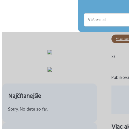
E-
mail
Ekonom
xa
Publikova
Najčítanejšie
Sorry. No data so far.
Viac a