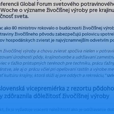
ferencii Global Forum svetového potravinového
Woche o význame živočíšnej výroby pre krajinu
čnosť sveta.
ac ako 80 ministrov rokovalo o budúcnosti živočíšnej výro
traviny živočíšneho pôvodu zabezpečujú polovicu spotre
ov hospodárskych zvierat je najvýznamnejším odvetvím p
 živočíšnej výroby a chovu zvierat spočíva nielen v potravin
izovaní úrodnosti pôdy, krajinotvorbe a udržiavaní zamestna
viec v ťažko prístupných terénoch pre techniku, prácu ťažn
rstve, ale aj o prácu včiel pri opeľovaní rastlín a výrobe
ť kultúru krajiny, ktorá slúži aj pre oddych a rekreáciu,“
uvi
slovenská vicepremiérka z rezortu pôdohos
ny zdôraznila dôležitosť živočíšnej výroby
akt, že si vyžaduje viacero náležitostí ako je udržiavanie