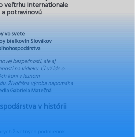
 veľtrhu Internationale
 a potravinovú
by vo svete
by bielkovín Slovákov
oľnohospodárstva
ovej bezpečnosti, ale aj
nosti na vidieku. Či už ide o
ých koní v lesnom
 medu. Živočíšna výroba napomáha
edla Gabriela Matečná
.
podárstva v histórii
 dobrých životných podmienok