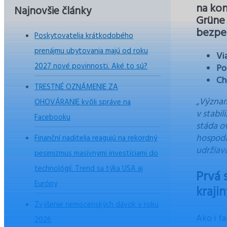
na kon
Najnovšie články
Grüne 
bezpe
Poskytovatelia krátkodobého
prenájmu ubytovania majú od roku
Vi
2027 nové povinnosti. Aké to sú?
Po
Ch
TRESTNÉ OZNÁMENIE ZA
„Význam
OHOVÁRANIE kvôli správe na
v stabil
Facebooku
stáda o
hospodá
Finanční riaditelia reagujú na rekordný
udržiava
pesimizmus masívnymi investíciami do
technológií. Trend sa týka USA aj
Prvá 
Európy
kraji
Zvýšenie nemocenských dávok v roku
Ako i f
2026