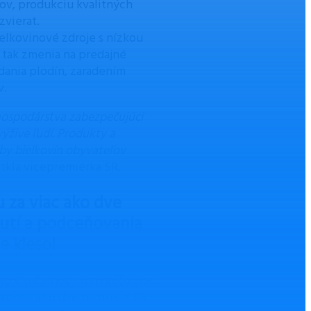
dov, produkciu kvalitných
zvierat.
elkovinové zdroje s nízkou
tak zmenia na predajné
dania plodín, zaradením
v.
hospodárstva zabezpečujúci
ýžive ľudí. Produkty a
by bielkovín obyvateľov
kla vicepremiérka SR.
 za viac ako dve
utí a podceňovania
e klesol
o v súčasnosti len niečo viac
onca až o dve tretiny, z 1,8