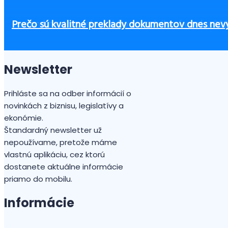
Ako sa darí u nás zahraničným osobám?
Ako začať podnikať bez peňazí?
Od 1. júla 2026 bude mať nárok na dávku ošetrovné
Firmy s inštalovanou fotovoltikou musia v roku 20
Osobné motorové vozidlo v podnikaní v roku 202
Prečo sú kvalitné preklady dokumentov dnes ne
Newsletter
Prihláste sa na odber informácií o
novinkách z biznisu, legislatívy a
ekonómie.
Štandardný newsletter už
nepoužívame, pretože máme
vlastnú aplikáciu, cez ktorú
dostanete aktuálne informácie
priamo do mobilu.
Informácie