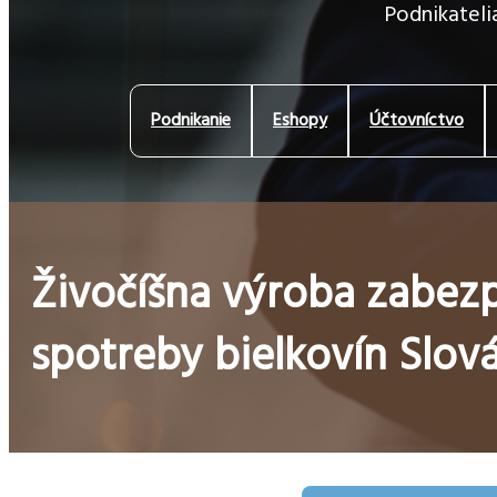
Podnikatelia
Podnikanie
Eshopy
Účtovníctvo
Živočíšna výroba zabez
spotreby bielkovín Slov