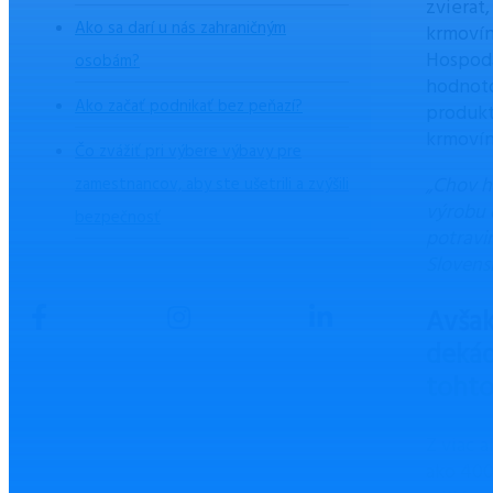
zvierat
Ako sa darí u nás zahraničným
krmovín
Hospodá
osobám?
hodnoto
Ako začať podnikať bez peňazí?
produkt
krmovín
Čo zvážiť pri výbere výbavy pre
„Chov h
zamestnancov, aby ste ušetrili a zvýšili
výrobu 
bezpečnosť
potravi
Slovens
Avšak
dekád
tohto
Z viac 
ako 400