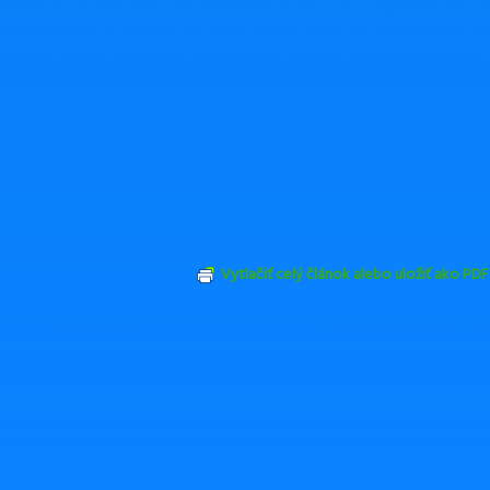
 jedincov v roku 1993 na aktuálnych 585 000. Agrorezort p
ospodárstvo
je potrebné brať vážne, lebo je organickou sú
pecifiká a bez podpory štátu nie je možné zabezpečiť jeho r
vláda Slovenska si musí uvedomiť, že bez potravín a starost
 zdravú a krásnu krajinu nejde. Aj preto pripravujeme tento
spodárov opatrenie vo forme „Zelenej nafty“, ktoré im pomô
“
zdôraznila vicepremiérka a ministerka pôdohospodárstva
Ministerstvo pôdohospodárstva a rozvoja vidieka SR,
Vytlačiť celý článok alebo uložiť ako PDF
Odoslať emailom
ZDIEĽAŤ
TWEETNUŤ
by Vás zaujímať