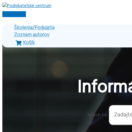
Preskočiť
na
Hlavné
obsah
Menu
Školenia/Podujatia
Zoznam autorov
Košík
Informá
Search for: