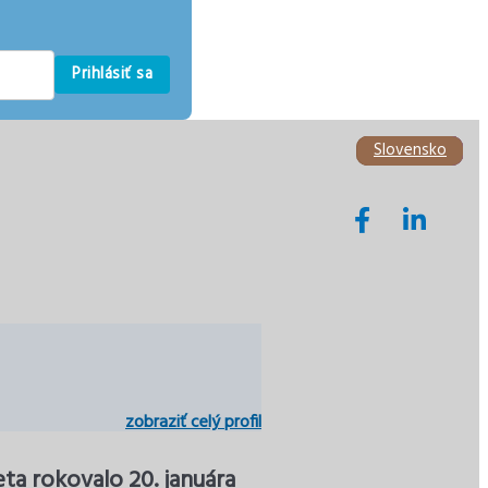
Prihlásiť sa
Ekonomika
Ekonomika
Slovensko
Slovensko
Slovensko
Dane
zobraziť celý profil
ta rokovalo 20. januára