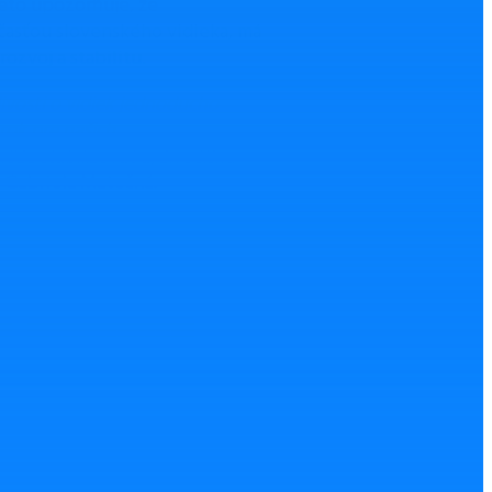
reto upozorňuje, že
časťou slovenského vidieka, má
ozvoj a stabilitu.
livosti o vidiek jednoducho
 rok pre našich
že stabilizovať aj živočíšnu
 Gabriela Matečná.
Nahlásiť chybu