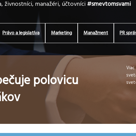
, živnostníci, manažéri, účtovníci
#smevtomsvami
Právo a legislatíva
Marketing
Manažment
PR sprá
Viac
pečuje polovicu
svet
svet
ákov