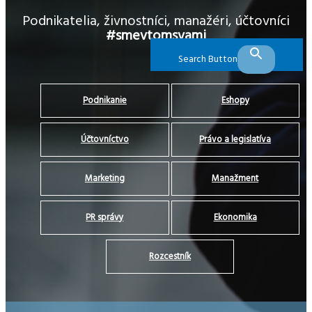
Podnikatelia, živnostníci, manažéri, účtovníci
#smevtomsvami
Search Button
Podnikanie
Eshopy
Účtovníctvo
Právo a legislatíva
Marketing
Manažment
PR správy
Ekonomika
Rozcestník