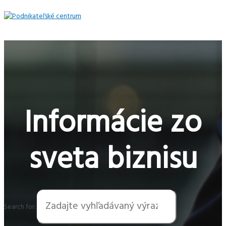
Preskočiť
na
obsah
Hlavné
Menu
Informácie zo
sveta biznisu
Search for: