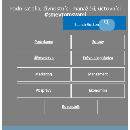
Podnikatelia, živnostníci, manažéri, účtovníci
#smevtomsvami
Search Button
Podnikanie
Eshopy
Účtovníctvo
Právo a legislatíva
Marketing
Manažment
PR správy
Ekonomika
Rozcestník