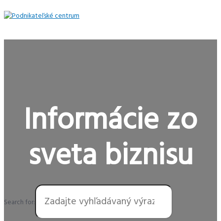
Preskočiť
na
obsah
Hlavné
Menu
Informácie zo
sveta biznisu
Search for: