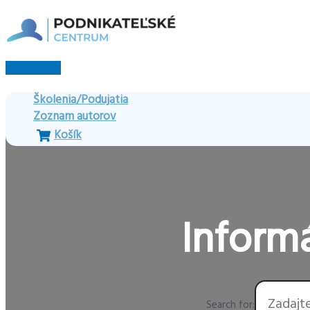
Preskočiť
na
obsah
Hlavné
Menu
Školenia/Podujatia
Zoznam autorov
Košík
Informá
Search for: