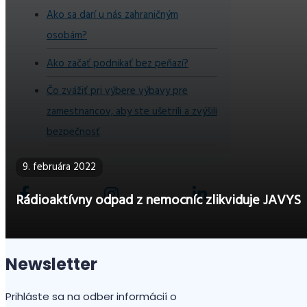
Ako sa darí u nás zahraničným
osobám?
Ako začať podnikať bez peňazí?
Čo zvážiť pri výbere výbavy pre
zamestnancov, aby ste ušetrili a zvýšili
bezpečnosť
9. februára 2022
Rádioaktívny odpad z nemocníc zlikviduje JAVYS
Newsletter
Prihláste sa na odber informácií o