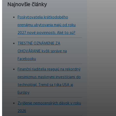
Najnovšie články
Poskytovatelia krátkodobého
prenájmu ubytovania majú od roku
2027 nové povinnosti. Aké to sú?
TRESTNÉ OZNÁMENIE ZA
OHOVÁRANIE kvôli správe na
Facebooku
Finanční riaditelia reagujú na rekordný
pesimizmus masívnymi investíciami do
technológií. Trend sa týka USA aj
Európy
Zvýšenie nemocenských dávok v roku
2026