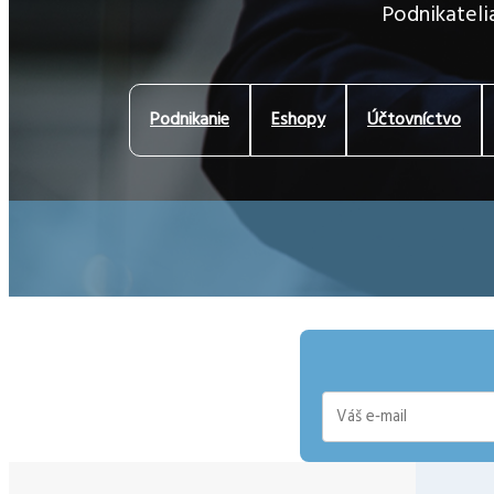
Podnikatelia
Podnikanie
Eshopy
Účtovníctvo
E-
mail