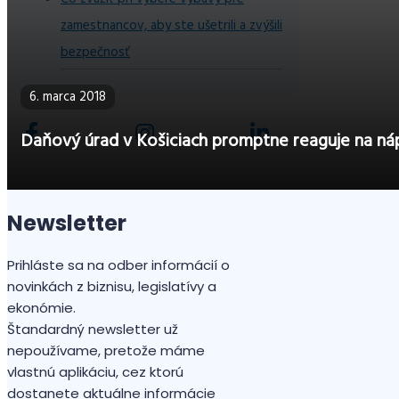
zamestnancov, aby ste ušetrili a zvýšili
bezpečnosť
6. marca 2018
Daňový úrad v Košiciach promptne reaguje na náp
Newsletter
Prihláste sa na odber informácií o
novinkách z biznisu, legislatívy a
ekonómie.
Štandardný newsletter už
nepoužívame, pretože máme
vlastnú aplikáciu, cez ktorú
dostanete aktuálne informácie