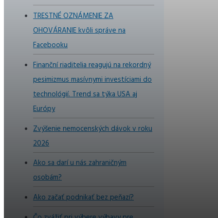
TRESTNÉ OZNÁMENIE ZA
OHOVÁRANIE kvôli správe na
Facebooku
Finanční riaditelia reagujú na rekordný
pesimizmus masívnymi investíciami do
technológií. Trend sa týka USA aj
Európy
Zvýšenie nemocenských dávok v roku
2026
Ako sa darí u nás zahraničným
osobám?
Ako začať podnikať bez peňazí?
Čo zvážiť pri výbere výbavy pre