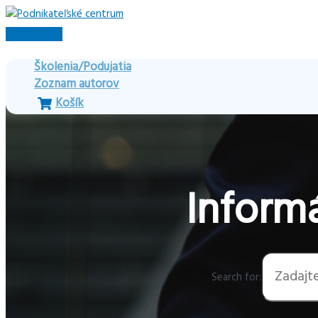
Preskočiť
na
Hlavné
obsah
Menu
Školenia/Podujatia
Zoznam autorov
Košík
Informá
Search for: