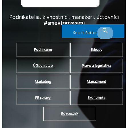
Podnikatelia, živnostníci, manažéri, účtovníci
#smevtomsvami
Search Button
Podnikanie
Eshopy
Účtovníctvo
Právo a legislatíva
Marketing
Manažment
PR správy
Ekonomika
Rozcestník