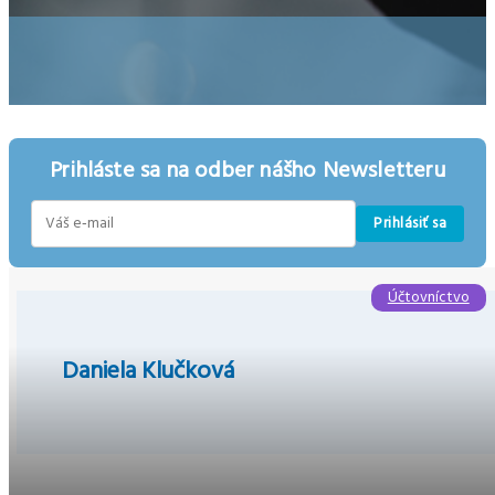
Prihláste sa na odber nášho Newsletteru
Prihlásiť sa
E-
mail
Účtovníctvo
Daniela Klučková