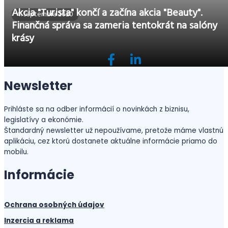
Akcia "Turista" končí a začína akcia "Beauty".
4. septembra 2020
Finančná správa sa zameria tentokrát na salóny
krásy
Newsletter
Prihláste sa na odber informácií o novinkách z biznisu,
legislatívy a ekonómie.
Štandardný newsletter už nepoužívame, pretože máme vlastnú
aplikáciu, cez ktorú dostanete aktuálne informácie priamo do
mobilu.
Informácie
Ochrana osobných údajov
Inzercia a reklama