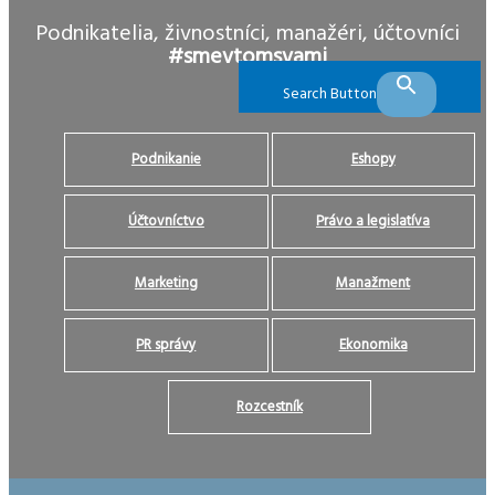
Podnikatelia, živnostníci, manažéri, účtovníci
#smevtomsvami
Search Button
Podnikanie
Eshopy
Účtovníctvo
Právo a legislatíva
Marketing
Manažment
PR správy
Ekonomika
Rozcestník