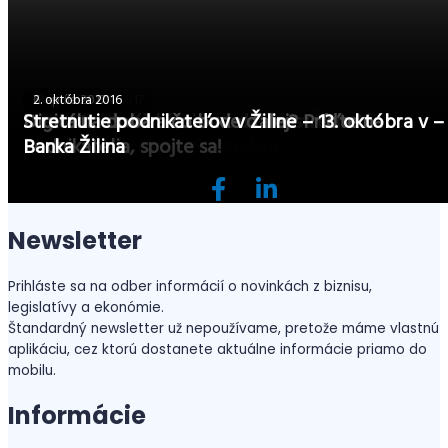
12. septembra 2017
13. apríla 2017
6. apríla 2017
2. októbra 2016
FORBES: Business Leaders Club v Žiline 19.
Preverte si váš biznis model na stretnutí
Digitálna doba a čo bude ďalej? Príďte na
Stretnutie podnikateľov v Žiline – 13. októbra v –
septembra v Novej Synagóge
Podnikatelia, spojte sa!
Podnikatelia, spojte sa!
Banka Žilina
Newsletter
Prihláste sa na odber informácií o novinkách z biznisu,
legislatívy a ekonómie.
Štandardný newsletter už nepoužívame, pretože máme vlastnú
aplikáciu, cez ktorú dostanete aktuálne informácie priamo do
mobilu.
Informácie