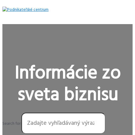
Preskočiť
na
obsah
Hlavné
Menu
Informácie zo
sveta biznisu
Search for: