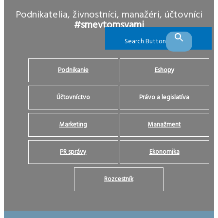
Podnikatelia, živnostníci, manažéri, účtovníci
#smevtomsvami
Search Button
Podnikanie
Eshopy
Účtovníctvo
Právo a legislatíva
Marketing
Manažment
PR správy
Ekonomika
Rozcestník