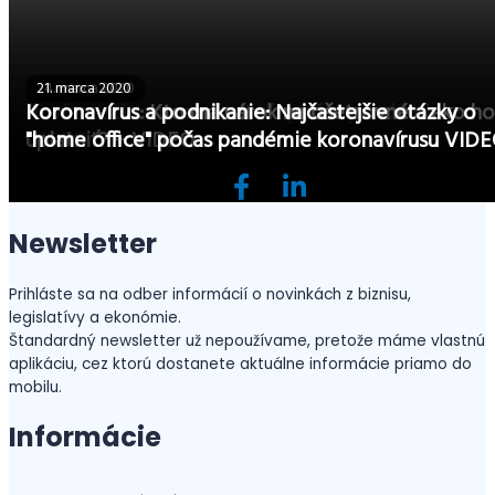
30. marca 2020
24. marca 2020
21. marca 2020
Povinnosti zamestnávateľa počas pandémie +
Koronavírus: Kto má nárok na ošetrovné a ako ho
Koronavírus a podnikanie: Najčastejšie otázky o
VIDEO
uplatniť? + VIDEO
"home office" počas pandémie koronavírusu VID
Newsletter
Prihláste sa na odber informácií o novinkách z biznisu,
legislatívy a ekonómie.
Štandardný newsletter už nepoužívame, pretože máme vlastnú
aplikáciu, cez ktorú dostanete aktuálne informácie priamo do
mobilu.
Informácie