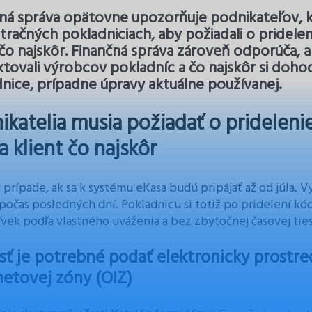
ná správa opätovne upozorňuje podnikateľov, kt
stračných pokladniciach, aby požiadali o pridel
 čo najskôr. Finančná správa zároveň odporúča, 
tovali výrobcov pokladníc a čo najskôr si doho
nice, prípadne úpravy aktuálne používanej.
ikatelia musia požiadať o pridelen
a klient čo najskôr
 v prípade, ak sa k systému eKasa budú pripájať až od júla.
očas posledných dní. Pokladnicu si totiž po pridelení kódu 
vek podľa vlastného uváženia a bez zbytočnej časovej tie
sť je potrebné podať elektronicky prostr
netovej zóny (OIZ)