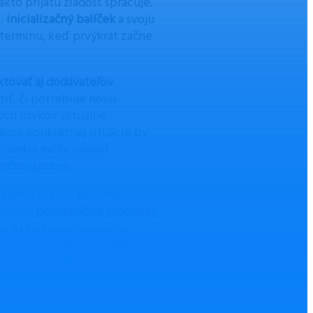
kto prijatú žiadosť spracuje.
v.
inicializačný balíček
a svoju
o termínu, keď prvýkrát začne
ktovať aj dodávateľov
stiť, či potrebuje novú
ých prvkov aktuálne
enie konkrétnej situácie by
, alebo môže osloviť
ančnej správy.
 splnili všetky zákonné
kateľom
pokladničné produkty
iu. Aj zo zverejňovaného
, ktorí sú schopní dodať
olupracovať len
ážkami nájdu všetci