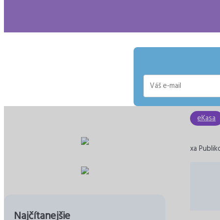
E-
mail
eKasa
xa Publik
Najčítanejšie