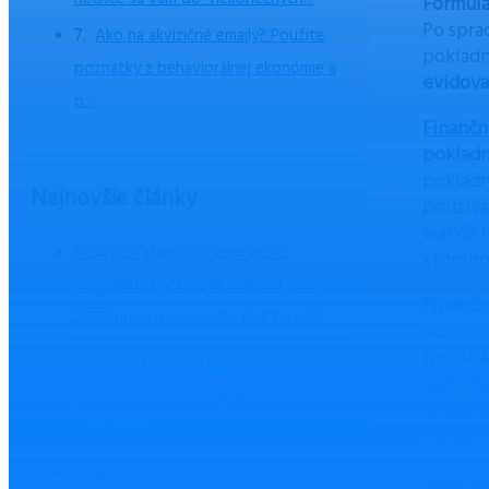
Formulá
Po sprac
Ako na akvizičné emaily? Použite
pokladn
poznatky z behaviorálnej ekonómie a
evidova
p...
Finančn
pokladn
pokladn
Najnovšie články
použív
mal čo 
Poskytovatelia krátkodobého
ktorého
prenájmu ubytovania majú od roku
Finančn
2027 nové povinnosti. Aké to sú?
podmien
pre eKa
TRESTNÉ OZNÁMENIE ZA
zoznamu
OHOVÁRANIE kvôli správe na
pokladn
Facebooku
s certi
Finanční riaditelia reagujú na rekordný
Komple