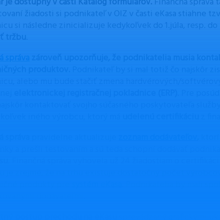
r je dostupný v časti Katalóg formulárov.
Finančná správa ta
ovaní žiadosti si podnikateľ v OIZ v časti eKasa stiahne tz
icu si následne zinicializuje kedykoľvek do 1.júla, resp. d
ť tržbu
.
á správa
zároveň upozorňuje, že podnikatelia musia konta
ičných produktov.
Podnikateľ by si mal totiž čo najskôr zi
icu, alebo mu bude stačiť zmena hardvérových/softvérov
anej
elektronickej registračnej pokladnice (ERP)
. Pre posúd
najskôr kontaktovať svojho súčasného poskytovateľa služby
koľvek iného výrobcu, ktorý má
udelenú certifikáciu
z fin
á správa
pravidelne aktualizuje
zoznam dodávateľov
,
ktorí
ky a prešli testovaním a sú teda schopní dodávať podni
su
. Finančná správa vyhovela už 24 žiadostiam o certifikác
 je zrejmé, že na trhu existuje dostatočný počet výrobcov
ičné produkty pre
systém eKasa
. Podnikatelia by mali sp
fikovanými dodávateľmi.
tný postup prechodu na eKasu
sprevádzaný grafickými uk