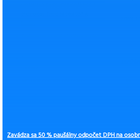
pesimizmus masívnymi investíciami do
podnika
technológií. Trend sa týka USA aj
zdroj: F
Európy
Zvýšenie nemocenských dávok v roku
2026
Ako sa darí u nás zahraničným
Mohlo 
osobám?
Ako začať podnikať bez peňazí?
Čo zvážiť pri výbere výbavy pre
zamestnancov, aby ste ušetrili a zvýšili
bezpečnosť
Zavádza sa 50 % paušálny odpočet DPH na osobné 