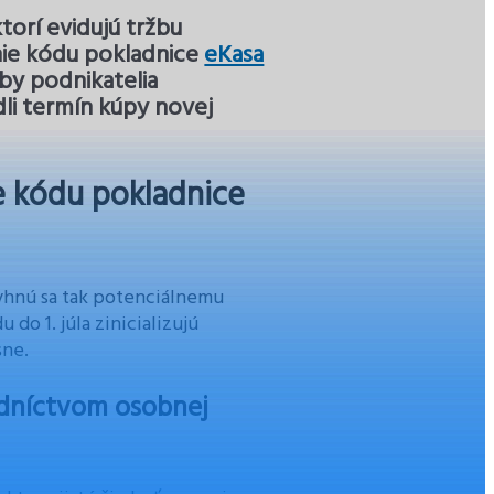
orí evidujú tržbu
enie kódu pokladnice
eKasa
aby podnikatelia
dli termín kúpy novej
ie kódu pokladnice
 Vyhnú sa tak potenciálnemu
do 1. júla zinicializujú
sne.
edníctvom osobnej