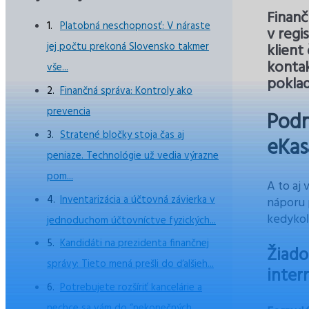
Finanč
Platobná neschopnosť: V náraste
v regi
jej počtu prekoná Slovensko takmer
klient
kontak
vše...
poklad
Finančná správa: Kontroly ako
prevencia
Podn
Stratené bločky stoja čas aj
eKas
peniaze. Technológie už vedia výrazne
pom...
A to aj
Inventarizácia a účtovná závierka v
náporu p
kedykoľ
jednoduchom účtovníctve fyzických...
Kandidáti na prezidenta finančnej
Žiado
správy: Tieto mená prešli do ďalšieh...
inter
Potrebujete rozšíriť kancelárie a
nechce sa vám do “nekonečných...