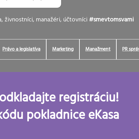
, živnostníci, manažéri, účtovníci
#smevtomsvami
Právo a legislatíva
Marketing
Manažment
PR sprá
odkladajte registráciu!
 kódu pokladnice eKasa