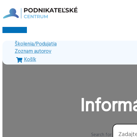
Preskočiť
na
obsah
Hlavné
Menu
Školenia/Podujatia
Zoznam autorov
Košík
Informá
Search for: