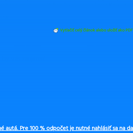
telia priamo na portáli finančnej správy v časti
eKasa – pod
S SR
Vytlačiť celý článok alebo uložiť ako PDF
Odoslať emailom
ZDIEĽAŤ
TWEETNUŤ
by Vás zaujímať
autá. Pre 100 % odpočet je nutné nahlásiť sa na da