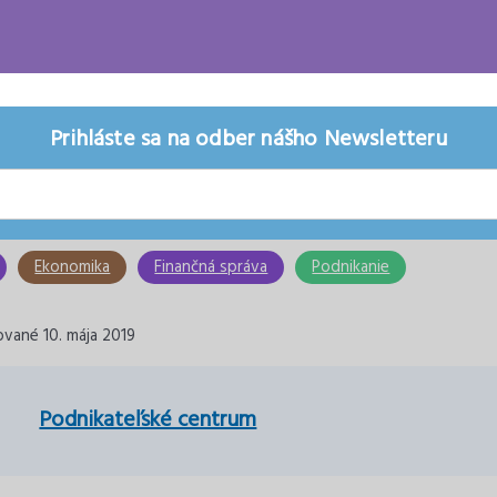
Prihláste sa na odber nášho Newsletteru
Ekonomika
Finančná správa
Podnikanie
ované 10. mája 2019
Podnikateľské centrum