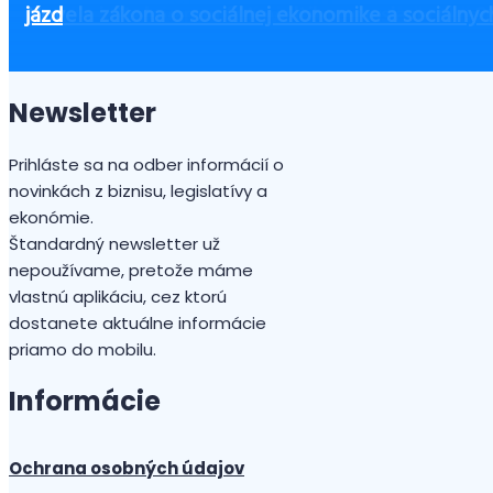
Ako začať podnikať bez peňazí?
Čo zvážiť pri výbere výbavy pre zamestnancov, aby
Systém eKasa je povinný nielen pre podnikateľov, 
Firmy s inštalovanou fotovoltikou musia v roku 20
Novela zákona o sociálnej ekonomike a sociálnyc
jázd
Newsletter
Prihláste sa na odber informácií o
novinkách z biznisu, legislatívy a
ekonómie.
Štandardný newsletter už
nepoužívame, pretože máme
vlastnú aplikáciu, cez ktorú
dostanete aktuálne informácie
priamo do mobilu.
Informácie
Ochrana osobných údajov