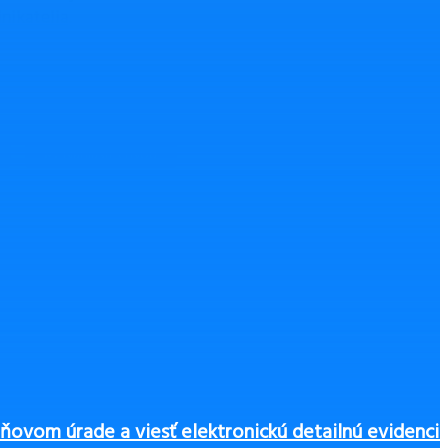
nikatelia
.
Nahlásiť chybu
ňovom úrade a viesť elektronickú detailnú evidenci